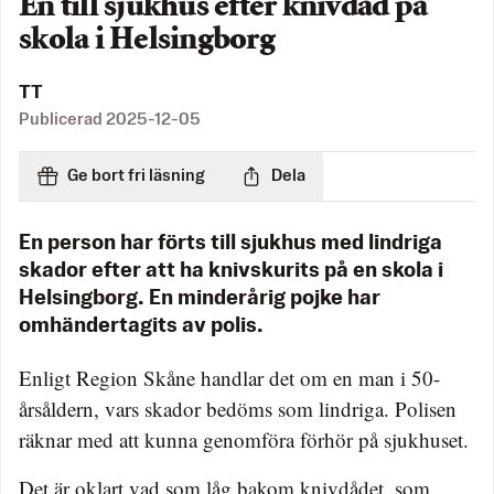
En till sjukhus efter knivdåd på
skola i Helsingborg
TT
Publicerad
2025-12-05
Ge bort fri läsning
Dela
En person har förts till sjukhus med lindriga
skador efter att ha knivskurits på en skola i
Helsingborg. En minderårig pojke har
omhändertagits av polis.
Enligt Region Skåne handlar det om en man i 50-
årsåldern, vars skador bedöms som lindriga. Polisen
räknar med att kunna genomföra förhör på sjukhuset.
Det är oklart vad som låg bakom knivdådet, som