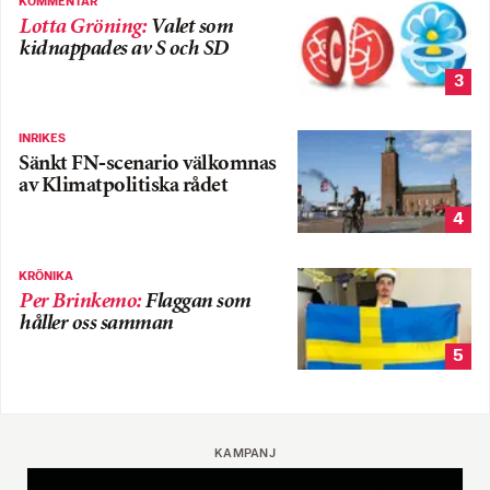
KOMMENTAR
Lotta Gröning
:
Valet som
kidnappades av S och SD
3
INRIKES
Sänkt FN-scenario välkomnas
av Klimatpolitiska rådet
4
KRÖNIKA
Per Brinkemo
:
Flaggan som
håller oss samman
5
KAMPANJ