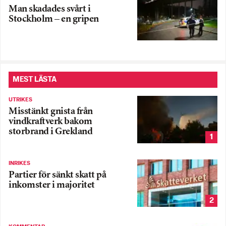
Man skadades svårt i
Stockholm – en gripen
MEST LÄSTA
UTRIKES
Misstänkt gnista från
vindkraftverk bakom
storbrand i Grekland
1
INRIKES
Partier för sänkt skatt på
inkomster i majoritet
2