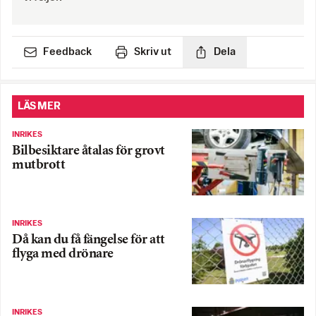
Feedback
Skriv ut
Dela
LÄS MER
INRIKES
Bilbesiktare åtalas för grovt
mutbrott
INRIKES
Då kan du få fängelse för att
flyga med drönare
INRIKES