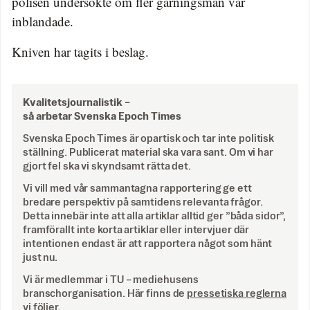
polisen undersökte om fler gärningsmän var
inblandade.
Kniven har tagits i beslag.
Kvalitetsjournalistik –
så arbetar Svenska Epoch Times
Svenska Epoch Times är opartisk och tar inte politisk
ställning. Publicerat material ska vara sant. Om vi har
gjort fel ska vi skyndsamt rätta det.
Vi vill med vår sammantagna rapportering ge ett
bredare perspektiv på samtidens relevanta frågor.
Detta innebär inte att alla artiklar alltid ger ”båda sidor”,
framförallt inte korta artiklar eller intervjuer där
intentionen endast är att rapportera något som hänt
just nu.
Vi är medlemmar i TU – mediehusens
branschorganisation. Här finns de
pressetiska reglerna
vi följer.