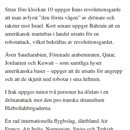
Strax före klockan 10 uppger Irans revolutionsgarde
att man avfyrat ”den första vågen” av drönare och
raketer mot Israel. Kort senare uppger Bahrain att en
amerikansk marinbas i landet utsatts för en
robotattack, vilket bekräftas av revolutionsgardet.
Även Saudiarabien, Förenade arabemiraten, Qatar,
Jordanien och Kuwait – som samtliga hyser
amerikanska baser – uppger att de utsatts för angrepp
och att de skjutit ned robotar i sina luftrum.
I Irak uppges minst två personer ha dödats i en
drönarattack mot den pro-iranska shiamilisen
Hizbollahbrigaderna.
En rad internationella flygbolag, däribland Air
France, Air India, Norwegian, Swiss och Turkish