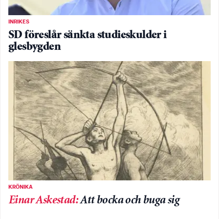
INRIKES
SD föreslår sänkta studieskulder i
glesbygden
KRÖNIKA
Einar Askestad
:
Att bocka och buga sig