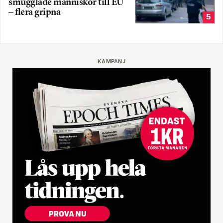
smugglade människor till EU
– flera gripna
5
KAMPANJ