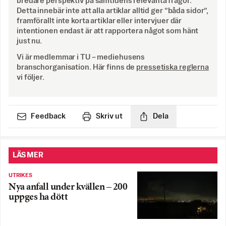
bredare perspektiv på samtidens relevanta frågor.
Detta innebär inte att alla artiklar alltid ger ”båda sidor”,
framförallt inte korta artiklar eller intervjuer där
intentionen endast är att rapportera något som hänt
just nu.
Vi är medlemmar i TU – mediehusens
branschorganisation. Här finns de
pressetiska reglerna
vi följer.
Feedback
Skriv ut
Dela
LÄS MER
UTRIKES
Nya anfall under kvällen – 200
uppges ha dött