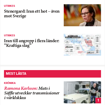
UTRIKES
Stenergard: Iran ett hot – även
mot Sverige
UTRIKES
Iran till angrepp i flera länder:
”Kraftiga slag”
MEST LÄSTA
KRÖNIKA
Ramona Karlsson
:
Mats i
Säffle utvecklar transmissioner
i världsklass
1