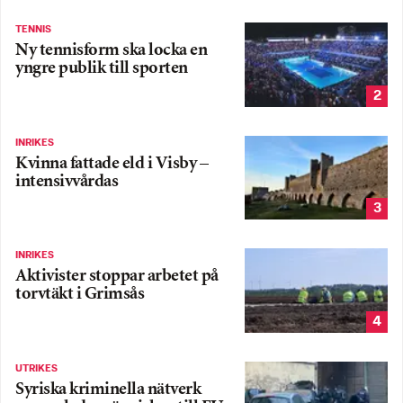
TENNIS
Ny tennisform ska locka en
yngre publik till sporten
2
INRIKES
Kvinna fattade eld i Visby –
intensivvårdas
3
INRIKES
Aktivister stoppar arbetet på
torvtäkt i Grimsås
4
UTRIKES
Syriska kriminella nätverk