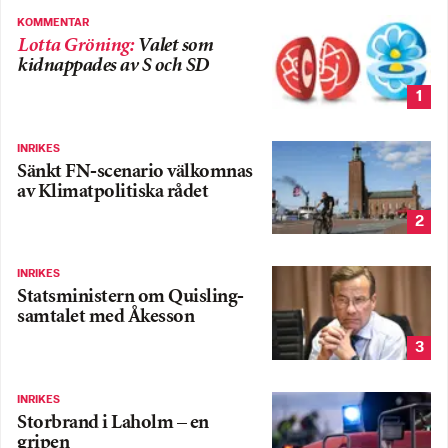
KOMMENTAR
Lotta Gröning
:
Valet som
kidnappades av S och SD
1
INRIKES
Sänkt FN-scenario välkomnas
av Klimatpolitiska rådet
2
INRIKES
Statsministern om Quisling-
samtalet med Åkesson
3
INRIKES
Storbrand i Laholm – en
gripen