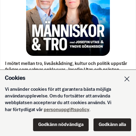
I mötet mellan tro, livsåskådning, kultur och politik uppstår
frågor som saknar enkla svar. Josefin Utas och prästen
Yngve Göransson leder samtal med gäster som delar
Cookies
erfarenheter, perspektiv och idéer – från det djupt
personliga till det politiskt laddade. En podd för dig som vill
Vi använder cookies för att garantera bästa möjliga
förstå mer än det som syns på ytan.
användarupplevelse. Om du fortsätter att använda
webbplatsen accepterar du att cookies används. Vi
har förtydligat vår
personuppgiftspolicy
.
Svenska Epoch Times
Godkänn nödvändiga
Godkänn alla
Start
Innehåll
Podd
Senaste
Logga in