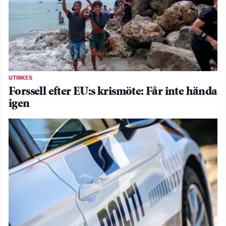
UTRIKES
Forssell efter EU:s krismöte: Får inte hända
igen