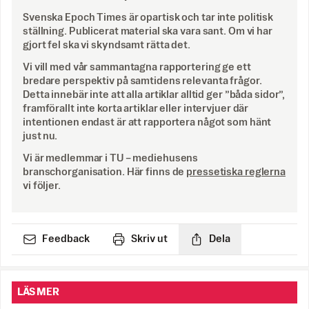
Svenska Epoch Times är opartisk och tar inte politisk
ställning. Publicerat material ska vara sant. Om vi har
gjort fel ska vi skyndsamt rätta det.
Vi vill med vår sammantagna rapportering ge ett
bredare perspektiv på samtidens relevanta frågor.
Detta innebär inte att alla artiklar alltid ger ”båda sidor”,
framförallt inte korta artiklar eller intervjuer där
intentionen endast är att rapportera något som hänt
just nu.
Vi är medlemmar i TU – mediehusens
branschorganisation. Här finns de
pressetiska reglerna
vi följer.
Feedback
Skriv ut
Dela
LÄS MER