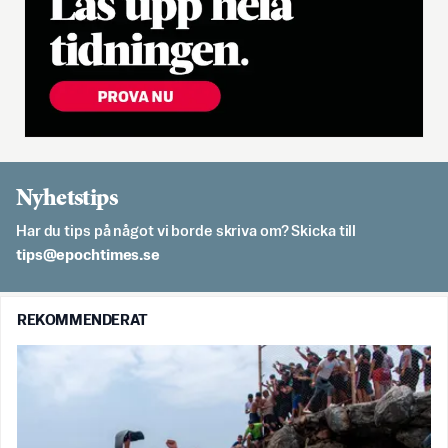
Nyhetstips
Har du tips på något vi borde skriva om? Skicka till
es.semithcope@spit
REKOMMENDERAT