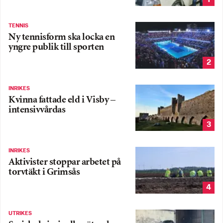
TENNIS
Ny tennisform ska locka en
yngre publik till sporten
2
INRIKES
Kvinna fattade eld i Visby –
intensivvårdas
3
INRIKES
Aktivister stoppar arbetet på
torvtäkt i Grimsås
4
UTRIKES