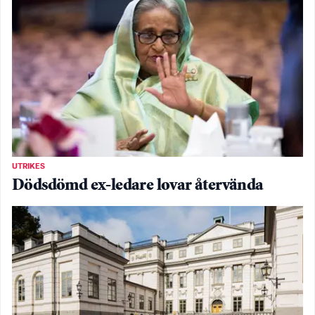
UTRIKES
Dödsdömd ex-ledare lovar återvända