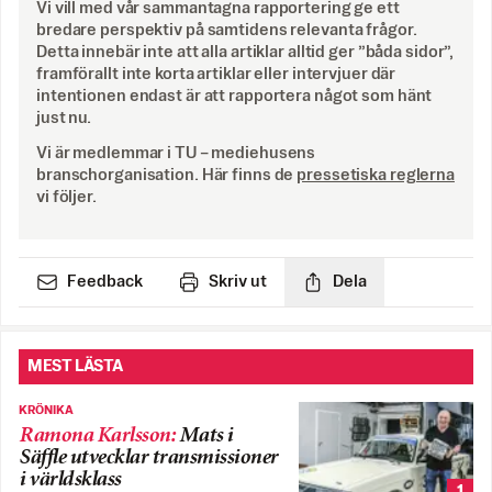
Vi vill med vår sammantagna rapportering ge ett
bredare perspektiv på samtidens relevanta frågor.
Detta innebär inte att alla artiklar alltid ger ”båda sidor”,
framförallt inte korta artiklar eller intervjuer där
intentionen endast är att rapportera något som hänt
just nu.
Vi är medlemmar i TU – mediehusens
branschorganisation. Här finns de
pressetiska reglerna
vi följer.
Feedback
Skriv ut
Dela
MEST LÄSTA
KRÖNIKA
Ramona Karlsson
:
Mats i
Säffle utvecklar transmissioner
i världsklass
1