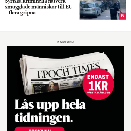
Syriska kriminella nätverk
smugglade människor till EU
– flera gripna
5
KAMPANJ