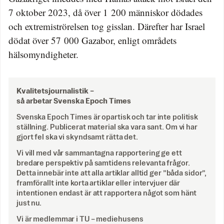
7 oktober 2023, då över 1 200 människor dödades
och extremiströrelsen tog gisslan. Därefter har Israel
dödat över 57 000 Gazabor, enligt områdets
hälsomyndigheter.
Kvalitetsjournalistik –
så arbetar Svenska Epoch Times
Svenska Epoch Times är opartisk och tar inte politisk
ställning. Publicerat material ska vara sant. Om vi har
gjort fel ska vi skyndsamt rätta det.
Vi vill med vår sammantagna rapportering ge ett
bredare perspektiv på samtidens relevanta frågor.
Detta innebär inte att alla artiklar alltid ger ”båda sidor”,
framförallt inte korta artiklar eller intervjuer där
intentionen endast är att rapportera något som hänt
just nu.
Vi är medlemmar i TU – mediehusens