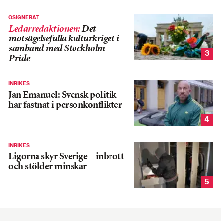
OSIGNERAT
Ledarredaktionen
:
Det
motsägelsefulla kulturkriget i
samband med Stockholm
3
Pride
INRIKES
Jan Emanuel: Svensk politik
har fastnat i personkonflikter
4
INRIKES
Ligorna skyr Sverige – inbrott
och stölder minskar
5