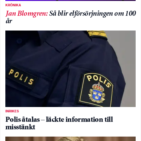
KRÖNIKA
Jan Blomgren
:
Så blir elförsörjningen om 100
år
INRIKES
Polis åtalas – läckte information till
misstänkt