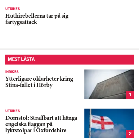
UTRIKES
Huthirebellerna tar på sig
fartygsattack
MEST LÄSTA
INRIKES
Ytterligare oklarheter kring
Stina-fallet i Hörby
1
UTRIKES
Domstol: Straffbart att hänga
engelska flaggan på
lyktstolpar i Oxfordshire
2