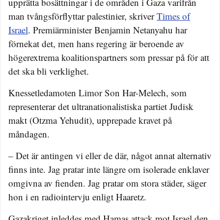
upprätta bosättningar i de områden i Gaza varifrån
man tvångsförflyttar palestinier, skriver
Times of
Israel
. Premiärminister Benjamin Netanyahu har
förnekat det, men hans regering är beroende av
högerextrema koalitionspartners som pressar på för att
det ska bli verklighet.
Knessetledamoten Limor Son Har-Melech, som
representerar det ultranationalistiska partiet Judisk
makt (Otzma Yehudit), upprepade kravet på
måndagen.
– Det är antingen vi eller de där, något annat alternativ
finns inte. Jag pratar inte längre om isolerade enklaver
omgivna av fienden. Jag pratar om stora städer, säger
hon i en radiointervju enligt Haaretz.
Gazakriget inleddes med Hamas attack mot Israel den