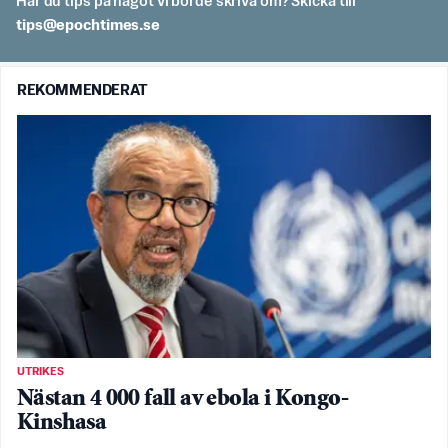
Har du tips på något vi borde skriva om? Skicka till
es.semithcope@spit
REKOMMENDERAT
UTRIKES
Nästan 4 000 fall av ebola i Kongo-
Kinshasa