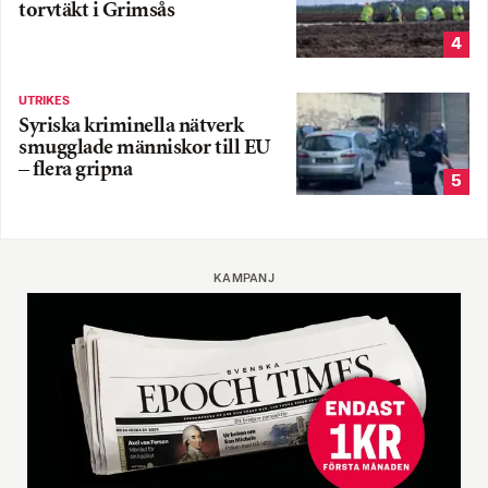
torvtäkt i Grimsås
4
UTRIKES
Syriska kriminella nätverk
smugglade människor till EU
– flera gripna
5
KAMPANJ