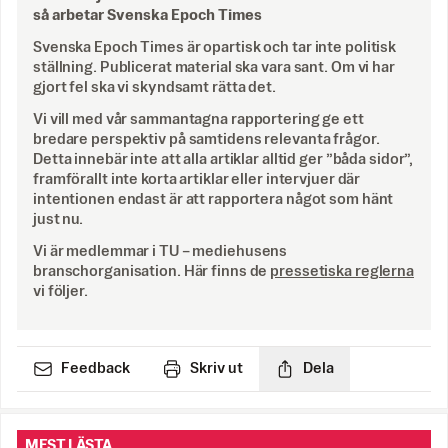
så arbetar Svenska Epoch Times
Svenska Epoch Times är opartisk och tar inte politisk
ställning. Publicerat material ska vara sant. Om vi har
gjort fel ska vi skyndsamt rätta det.
Vi vill med vår sammantagna rapportering ge ett
bredare perspektiv på samtidens relevanta frågor.
Detta innebär inte att alla artiklar alltid ger ”båda sidor”,
framförallt inte korta artiklar eller intervjuer där
intentionen endast är att rapportera något som hänt
just nu.
Vi är medlemmar i TU – mediehusens
branschorganisation. Här finns de
pressetiska reglerna
vi följer.
Feedback
Skriv ut
Dela
MEST LÄSTA