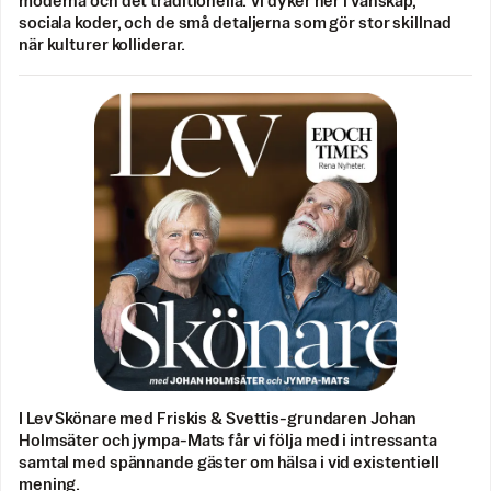
moderna och det traditionella. Vi dyker ner i vänskap,
sociala koder, och de små detaljerna som gör stor skillnad
när kulturer kolliderar.
I Lev Skönare med Friskis & Svettis-grundaren Johan
Holmsäter och jympa-Mats får vi följa med i intressanta
samtal med spännande gäster om hälsa i vid existentiell
mening.