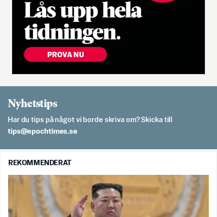
Nyhetstips
Har du tips på något vi borde skriva om? Skicka till
es.semithcope@spit
REKOMMENDERAT