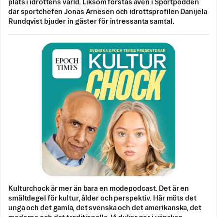
plats i idrottens värld. Liksom förstås även i Sportpodden
där sportchefen Jonas Arnesen och idrottsprofilen Danijela
Rundqvist bjuder in gäster för intressanta samtal.
Kulturchock är mer än bara en modepodcast. Det är en
smältdegel för kultur, ålder och perspektiv. Här möts det
unga och det gamla, det svenska och det amerikanska, det