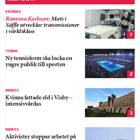
KRÖNIKA
Ramona Karlsson
:
Mats i
Säffle utvecklar transmissioner
i världsklass
1
TENNIS
Ny tennisform ska locka en
yngre publik till sporten
2
INRIKES
Kvinna fattade eld i Visby –
intensivvårdas
3
INRIKES
Aktivister stoppar arbetet på