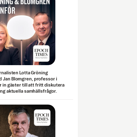
rnalisten Lotta Gröning
 Jan Blomgren, professor i
 in gäster till att fritt diskutera
ing aktuella samhällsfrågor.