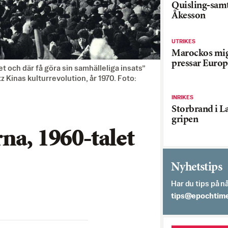
Quisling-sam
Åkesson
UTRIKES
Marockos mig
pressar Europ
vet och där få göra sin samhälleliga insats”
 Kinas kulturrevolution, år 1970. Foto:
INRIKES
Storbrand i L
gripen
na, 1960-talet
Nyhetstips
Har du tips på nå
es.semithcope@