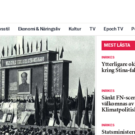
vsstil
Ekonomi & Näringsliv
Kultur
TV
Epoch TV
P
MEST LÄSTA
INRIKES
Ytterligare ok
kring Stina-fa
INRIKES
Sänkt FN-sce
välkomnas av
Klimatpolitis
INRIKES
Statsministe