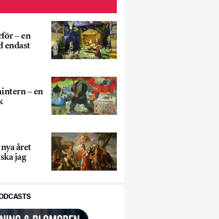
för – en
d endast
intern – en
k
 nya året
iska jag
PODCASTS