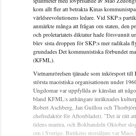
spaltmeter med lovprisande av Mao Zedong
kom allt fler att betrakta Kinas kommunistp
världsrevolutionens ledare. Vid SKP:s part
anmärkte många att frågan om staten, den pr
och proletariatets diktatur hade försvunnit 
blev sista droppen för SKP:s mer radikala fl
grundades Det kommunistiska förbundet marx
(KFML).
Vietnamrörelsen tjänade som inkörsport til
största maoistiska organisationen under 1960
Ungdomar var uppfyllda av känslan att någo
bland KFML:s anhängare inräknades kultur
Robert Aschberg, Jan Guillou och Thorbjörn
chefredaktör för Aftonbladet). ”Det är rätt at
tidens mantra, och Bokhandeln Oktober slog 
om i Sverige. Butikens storsäljare var Maos 