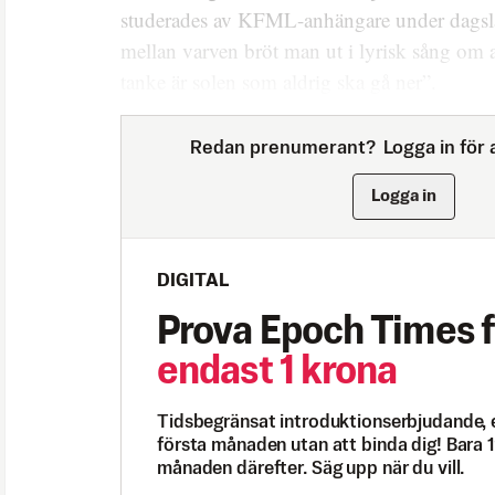
studerades av KFML-anhängare under dagsl
mellan varven bröt man ut i lyrisk sång om 
tanke är solen som aldrig ska gå ner”.
Redan prenumerant?
Logga in för a
Logga in
DIGITAL
Prova Epoch Times f
endast 1 krona
Tidsbegränsat introduktionserbjudande, 
första månaden utan att binda dig! Bara 1
månaden därefter. Säg upp när du vill.