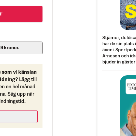
r
Stjärnor, doldis
har de sin plats 
19 kronor.
även i Sportpod
Arnesen och idr
bjuder in gäster
s som vi känslan
tidning?
Lägg till
en en hel månad
ona. Säg upp när
bindningstid.