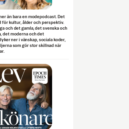
mer än bara en modepodcast. Det
 för kultur, ålder och perspektiv.
ga och det gamla, det svenska och
, det moderna och det
 dyker ner i vänskap, sociala koder,
jerna som gör stor skillnad när
ar.