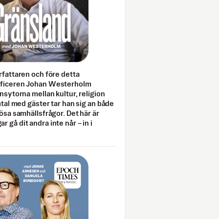
rfattaren och före detta
fficeren Johan Westerholm
onsytorna mellan kultur, religion
amtal med gäster tar han sig an både
lösa samhällsfrågor. Det här är
 gå dit andra inte når – in i