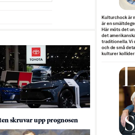
Kulturchock är 
är en smältdegel
Här möts det un
det amerikanska
traditionella. Vi
och de små detal
kulturer kollider
tten skruvar upp prognosen