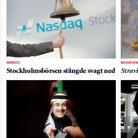
INRIKES
MUSIKSP
Stockholmsbörsen stängde svagt ned
Stravi