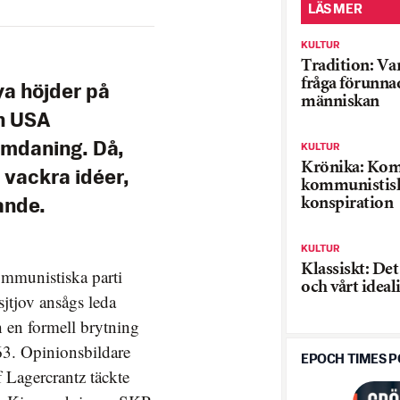
LÄS MER
KULTUR
Tradition: Var
fråga förunna
a höjder på
människan
ch USA
omdaning. Då,
KULTUR
Krönika: Kom
å vackra idéer,
kommunistis
konspiration
ande.
KULTUR
Klassiskt: Det
kommunistiska parti
och vårt ideal
jtjov ansågs leda
h en formell brytning
63. Opinionsbildare
EPOCH TIMES 
Lagercrantz täckte