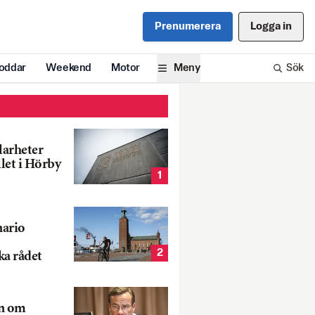
Prenumerera
Logga in
oddar
Weekend
Motor
Meny
Sök
larheter
llet i Hörby
1
nario
2
ka rådet
rn om