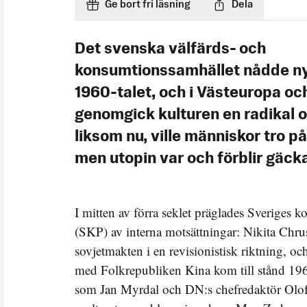
Ge bort fri läsning
Dela
Det svenska välfärds- och
konsumtionssamhället nådde ny
1960-talet, och i Västeuropa o
genomgick kulturen en radikal 
liksom nu, ville människor tro p
men utopin var och förblir gäck
I mitten av förra seklet präglades Sveriges 
(SKP) av interna motsättningar: Nikita Chrus
sovjetmakten i en revisionistisk riktning, oc
med Folkrepubliken Kina kom till stånd 19
som Jan Myrdal och DN:s chefredaktör Olof 