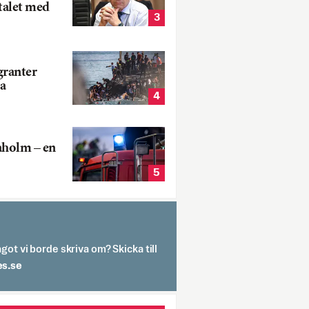
talet med
3
ranter
a
4
aholm – en
5
got vi borde skriva om? Skicka till
spit