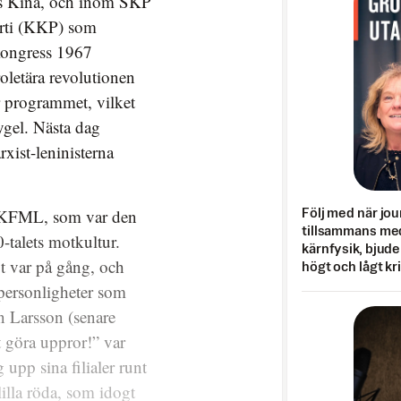
s Kina, och inom SKP
arti (KKP) som
ikongress 1967
oletära revolutionen
ur programmet, vilket
ygel. Nästa dag
ist-leninisterna
l KFML, som var den
Följ med när jou
tillsammans med
-talets motkultur.
kärnfysik, bjuder
t var på gång, och
högt och lågt kr
personligheter som
 Larsson (senare
t göra uppror!” var
upp sina filialer runt
lilla röda, som idogt