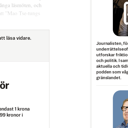
ånga läsmöten, och
att ”Mao Tse-tungs
tt läsa vidare.
Journalisten, fö
underrättelseo
utforskar frikti
och politik. I s
aktuella och tid
podden som vågar
gränslandet.
ör
endast 1 krona
99 kronor i