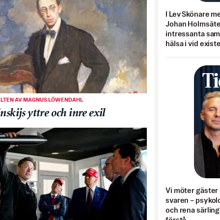
I Lev Skönare m
Johan Holmsäter
intressanta sa
hälsa i vid exist
ALTEN AV MAGNUS LÖWENDAHL
nskijs yttre och inre exil
Vi möter gäster 
svaren – psykolo
och rena särling