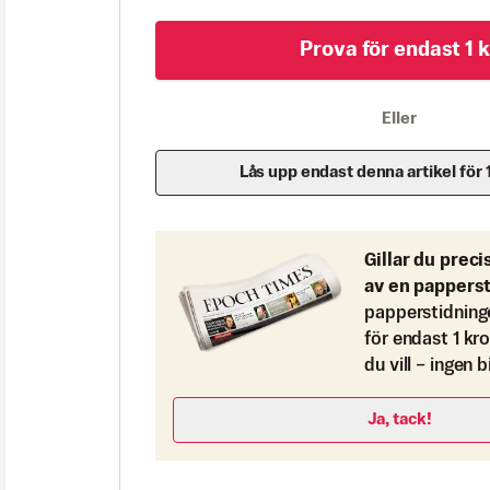
Prova för endast 1 k
Eller
Lås upp endast denna artikel för 
Gillar du preci
av en pappers
papperstidning
för endast 1 kr
du vill – ingen 
Ja, tack!