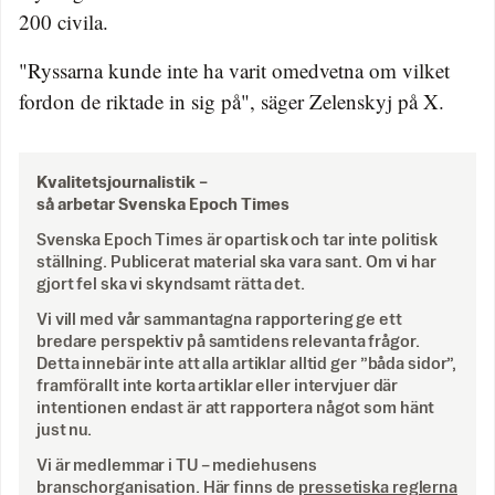
200 civila.
"Ryssarna kunde inte ha varit omedvetna om vilket
fordon de riktade in sig på", säger Zelenskyj på X.
Kvalitetsjournalistik –
så arbetar Svenska Epoch Times
Svenska Epoch Times är opartisk och tar inte politisk
ställning. Publicerat material ska vara sant. Om vi har
gjort fel ska vi skyndsamt rätta det.
Vi vill med vår sammantagna rapportering ge ett
bredare perspektiv på samtidens relevanta frågor.
Detta innebär inte att alla artiklar alltid ger ”båda sidor”,
framförallt inte korta artiklar eller intervjuer där
intentionen endast är att rapportera något som hänt
just nu.
Vi är medlemmar i TU – mediehusens
branschorganisation. Här finns de
pressetiska reglerna