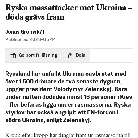
Ryska massattacker mot Ukraina –
döda grävs fram
Jonas Grönvik/TT
Publicerad
2026-05-14
Ge bort fri läsning
Dela
Ryssland har anfallit Ukraina oavbrutet med
över 1 500 drönare de två senaste dygnen,
uppger president Volodymyr Zelenskyj. Bara
under natten dödades minst 16 personer i Kiev
– fler befaras ligga under rasmassorna. Ryska
styrkor har också angripit ett FN-fordon i
södra Ukraina, enligt Zelenskyj.
Kropp efter kropp har dragits fram ur rasmassorna till