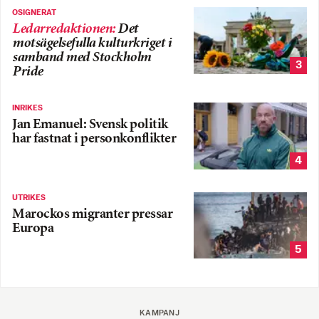
OSIGNERAT
Ledarredaktionen
:
Det
motsägelsefulla kulturkriget i
samband med Stockholm
3
Pride
INRIKES
Jan Emanuel: Svensk politik
har fastnat i personkonflikter
4
UTRIKES
Marockos migranter pressar
Europa
5
KAMPANJ