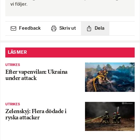
vi följer.
Feedback
Skriv ut
Dela
LÄS MER
UTRIKES
Efter vapenvilan: Ukraina
under attack
UTRIKES
Zelenskyj: Flera dödade i
ryska attacker