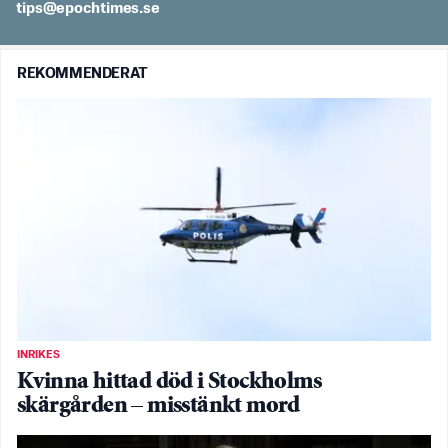
es.semithcope@spit
REKOMMENDERAT
INRIKES
Kvinna hittad död i Stockholms
skärgården – misstänkt mord