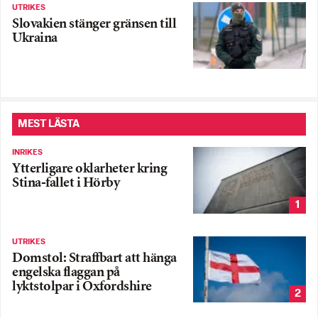
UTRIKES
Slovakien stänger gränsen till
Ukraina
MEST LÄSTA
INRIKES
Ytterligare oklarheter kring
Stina-fallet i Hörby
1
UTRIKES
Domstol: Straffbart att hänga
engelska flaggan på
lyktstolpar i Oxfordshire
2