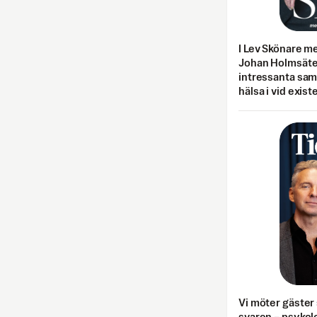
I Lev Skönare m
Johan Holmsäter
intressanta sa
hälsa i vid exist
Vi möter gäster 