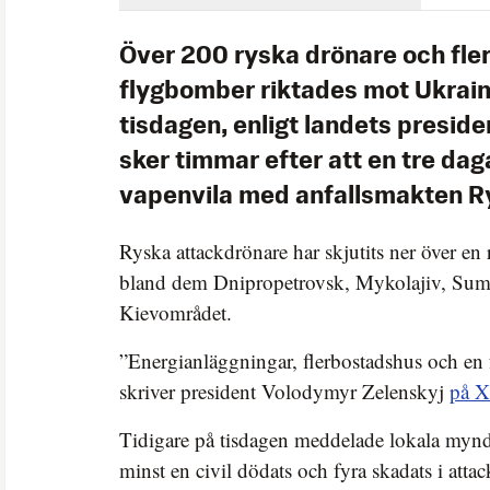
Över 200 ryska drönare och fle
flygbomber riktades mot Ukraina
tisdagen, enligt landets presid
sker timmar efter att en tre dag
vapenvila med anfallsmakten Ry
Ryska attackdrönare har skjutits ner över en 
bland dem Dnipropetrovsk, Mykolajiv, Sum
Kievområdet.
”Energianläggningar, flerbostadshus och en 
skriver president Volodymyr Zelenskyj
på X
Tidigare på tisdagen meddelade lokala mynd
minst en civil dödats och fyra skadats i atta