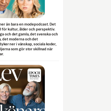
mer än bara en modepodcast. Det
 för kultur, ålder och perspektiv.
ga och det gamla, det svenska och
, det moderna och det
 dyker ner i vänskap, sociala koder,
jerna som gör stor skillnad när
ar.