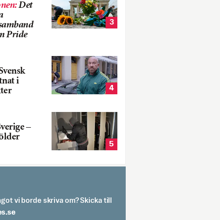
onen
:
Det
a
3
i samband
m Pride
Svensk
tnat i
4
ter
verige –
ölder
5
got vi borde skriva om? Skicka till
spit