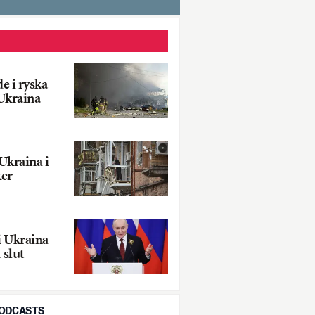
e i ryska
Ukraina
Ukraina i
ker
i Ukraina
 slut
PODCASTS