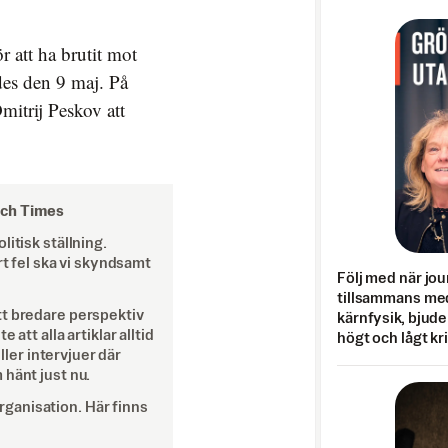
 att ha brutit mot
es den 9 maj. På
mitrij Peskov att
och Times
itisk ställning.
rt fel ska vi skyndsamt
Följ med när jou
tillsammans med
tt bredare perspektiv
kärnfysik, bjuder
att alla artiklar alltid
högt och lågt kr
eller intervjuer där
 hänt just nu.
ganisation. Här finns