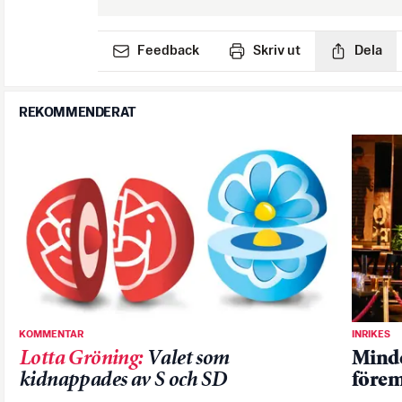
Feedback
Skriv ut
Dela
REKOMMENDERAT
KOMMENTAR
INRIKES
Lotta Gröning
:
Valet som
Minde
kidnappades av S och SD
förem