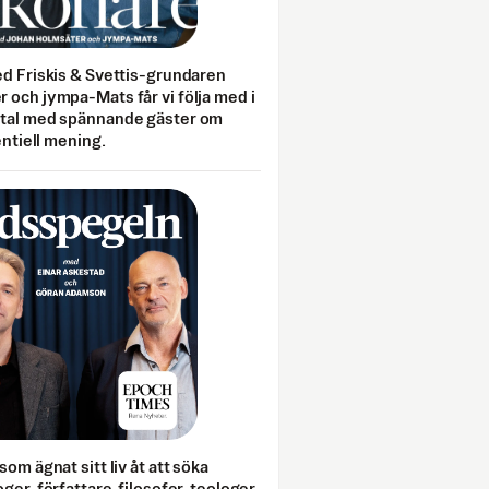
ed Friskis & Svettis-grundaren
 och jympa-Mats får vi följa med i
mtal med spännande gäster om
entiell mening.
som ägnat sitt liv åt att söka