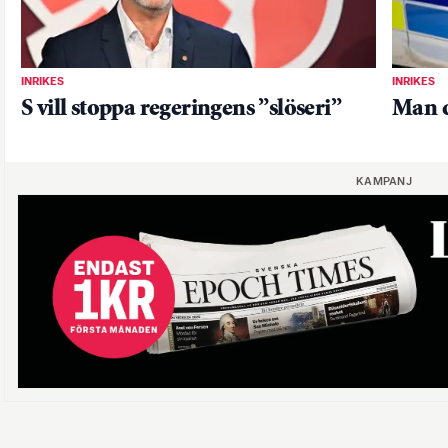
INRIKES
INRIKES
S vill stoppa regeringens ”slöseri”
Man d
KAMPANJ