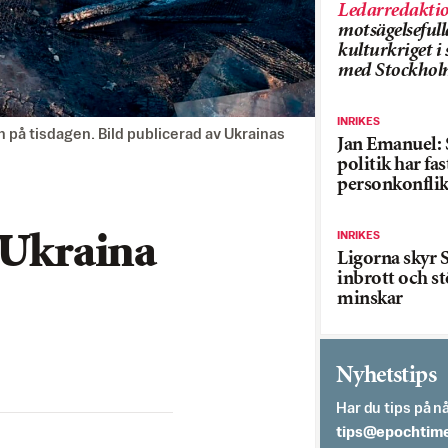
Ledarredakti
motsägelsefull
kulturkriget 
med Stockhol
INRIKES
 på tisdagen. Bild publicerad av Ukrainas
Jan Emanuel: 
politik har fas
personkonflik
INRIKES
 Ukraina
Ligorna skyr S
inbrott och st
minskar
Nyhetstips
Har du tips på nå
es.semithcope@