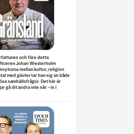
rfattaren och före detta
fficeren Johan Westerholm
onsytorna mellan kultur, religion
amtal med gäster tar han sig an både
lösa samhällsfrågor. Det här är
 gå dit andra inte når – in i