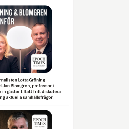
rnalisten Lotta Gröning
 Jan Blomgren, professor i
 in gäster till att fritt diskutera
ing aktuella samhällsfrågor.