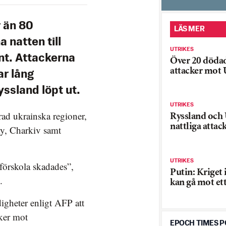
r än 80
LÄS MER
 natten till
UTRIKES
ent. Attackerna
Över 20 dödad
attacker mot 
ar lång
ssland löpt ut.
UTRIKES
rad ukrainska regioner,
Ryssland och 
nattliga attac
y, Charkiv samt
UTRIKES
förskola skadades”,
Putin: Kriget 
.
kan gå mot ett
igheter enligt AFP att
cker mot
EPOCH TIMES 