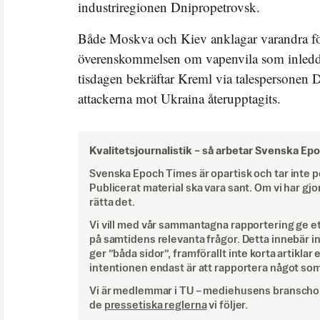
industriregionen Dnipropetrovsk.
Både Moskva och Kiev anklagar varandra för
överenskommelsen om vapenvila som inledd
tisdagen bekräftar Kreml via talespersonen D
attackerna mot Ukraina återupptagits.
Kvalitetsjournalistik –
så arbetar Svenska Ep
Svenska Epoch Times är opartisk och tar inte pol
Publicerat material ska vara sant. Om vi har gjo
rätta det.
Vi vill med vår sammantagna rapportering ge e
på samtidens relevanta frågor. Detta innebär inte 
ger ”båda sidor”, framförallt inte korta artiklar 
intentionen endast är att rapportera något som
Vi är medlemmar i TU – mediehusens branschor
de
pressetiska reglerna
vi följer.