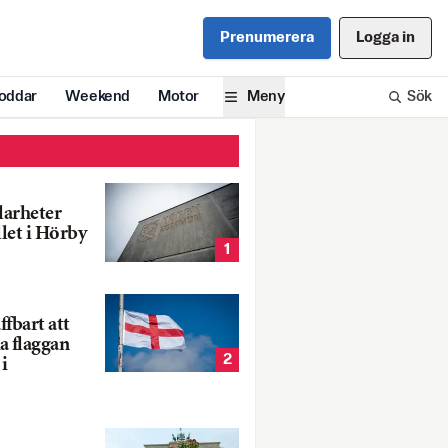
Prenumerera
Logga in
oddar
Weekend
Motor
Meny
Sök
larheter
llet i Hörby
1
fbart att
a flaggan
2
i