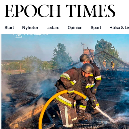
Svenska Epoch Times
Start
Nyheter
Ledare
Opinion
Sport
Hälsa & Li