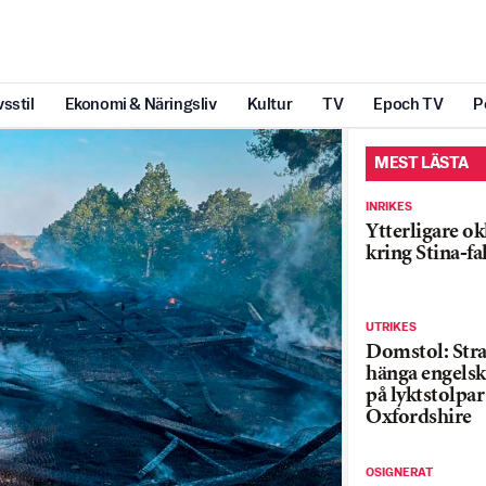
vsstil
Ekonomi & Näringsliv
Kultur
TV
Epoch TV
P
MEST LÄSTA
INRIKES
Ytterligare ok
kring Stina-fa
UTRIKES
Domstol: Straf
hänga engelsk
på lyktstolpar 
Oxfordshire
OSIGNERAT