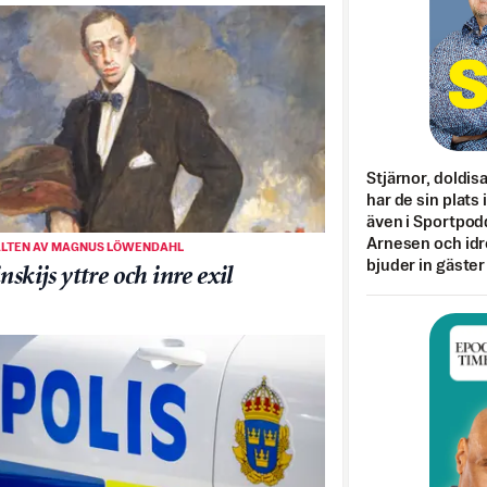
Stjärnor, doldis
har de sin plats 
även i Sportpod
Arnesen och idr
ALTEN AV MAGNUS LÖWENDAHL
bjuder in gäster
nskijs yttre och inre exil