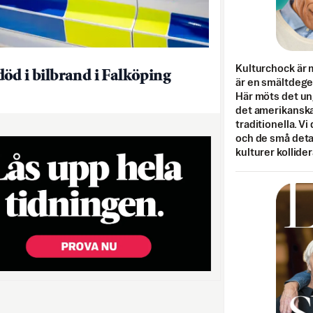
Kulturchock är 
öd i bilbrand i Falköping
är en smältdegel
Här möts det un
det amerikanska
traditionella. Vi
och de små detal
kulturer kollider