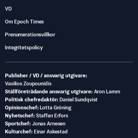
VD
Om Epoch Times
Prenumerationsvillkor
Integritetspolicy
Publisher / VD / ansvarig utgivare
Vasilios Zoupounidis
Ställföreträdande ansvarig utgivare
Aron Lamm
Politisk chefredaktör
Daniel Sundqvist
Opinionschef
Lotta Gröning
Nyhetschef
Staffan Erfors
Sportchef
Jonas Arnesen
Kulturchef
Einar Askestad