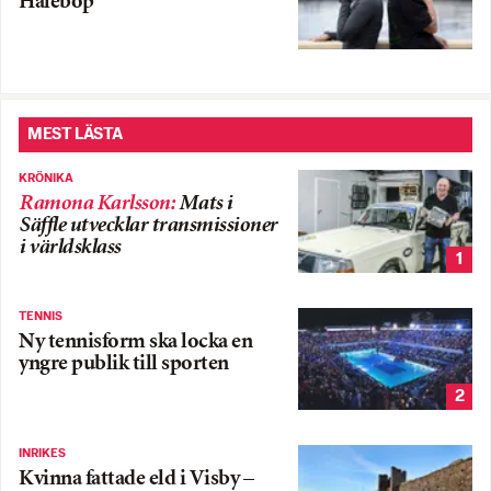
Halebop
MEST LÄSTA
KRÖNIKA
Ramona Karlsson
:
Mats i
Säffle utvecklar transmissioner
i världsklass
1
TENNIS
Ny tennisform ska locka en
yngre publik till sporten
2
INRIKES
Kvinna fattade eld i Visby –