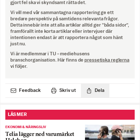
gjort fel ska vi skyndsamt rätta det.
Vi vill med vår sammantagna rapportering ge ett
bredare perspektiv på samtidens relevanta frågor.
Detta innebär inte att alla artiklar alltid ger ”båda sidor”,
framförallt inte korta artiklar eller intervjuer där
intentionen endast är att rapportera något som hänt
just nu.
Vi är medlemmar i TU – mediehusens
branschorganisation. Här finns de
pressetiska reglerna
vi följer.
Feedback
Skriv ut
Dela
LÄS MER
EKONOMI & NÄRINGSLIV
Telia lägger ned varumärket