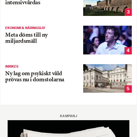
intensivvårdas
3
EKONOMI & NÄRINGSLIV
Meta döms till ny
miljardsmäll
4
INRIKES
Ny lag om psykiskt våld
prövas nu i domstolarna
5
KAMPANJ