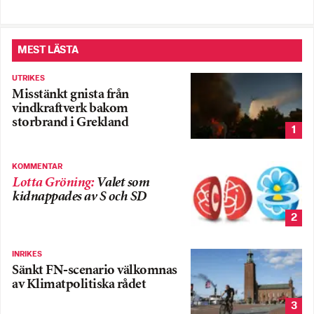
MEST LÄSTA
UTRIKES
Misstänkt gnista från
vindkraftverk bakom
storbrand i Grekland
1
KOMMENTAR
Lotta Gröning
:
Valet som
kidnappades av S och SD
2
INRIKES
Sänkt FN-scenario välkomnas
av Klimatpolitiska rådet
3