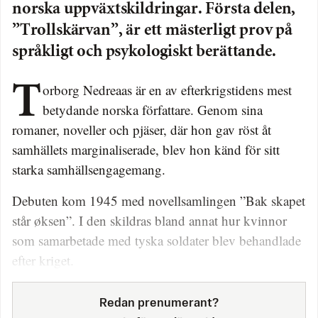
norska uppväxtskildringar. Första delen,
”Trollskärvan”, är ett mästerligt prov på
språkligt och psykologiskt berättande.
Torborg Nedreaas är en av efterkrigstidens mest
betydande norska författare. Genom sina
romaner, noveller och pjäser, där hon gav röst åt
samhällets marginaliserade, blev hon känd för sitt
starka samhällsengagemang.
Debuten kom 1945 med novellsamlingen ”Bak skapet
står øksen”. I den skildras bland annat hur kvinnor
som samarbetade med tyska soldater blev behandlade
efter kriget.
Redan prenumerant?