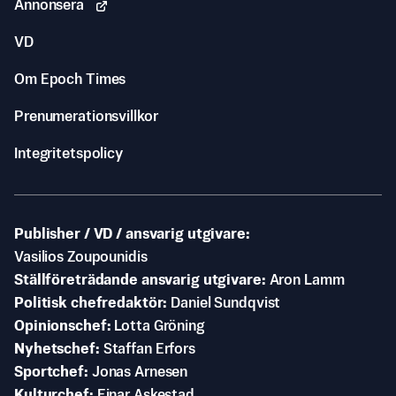
Annonsera
VD
Om Epoch Times
Prenumerationsvillkor
Integritetspolicy
Publisher / VD / ansvarig utgivare
Vasilios Zoupounidis
Ställföreträdande ansvarig utgivare
Aron Lamm
Politisk chefredaktör
Daniel Sundqvist
Opinionschef
Lotta Gröning
Nyhetschef
Staffan Erfors
Sportchef
Jonas Arnesen
Kulturchef
Einar Askestad