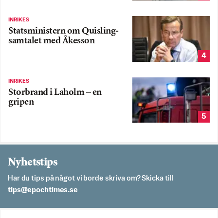
INRIKES
Statsministern om Quisling-
samtalet med Åkesson
4
INRIKES
Storbrand i Laholm – en
gripen
5
Nyhetstips
Har du tips på något vi borde skriva om? Skicka till
es.semithcope@spit