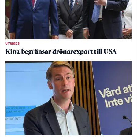
UTRIKES
Kina begränsar drönarexport till USA