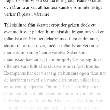
frågar oss om vi ska skratta eller gråta. Både skrattet
och tårarna är sätt att hantera känslor som inte riktigt
verkar få plats i vårt inre.
Till skillnad från skrattet erbjuder gråten dock ett
eventuellt svar på den humanistiska frågan om vad en
människa är. Skrattet delar vi med flera andra arter,
såsom råttor och rävar, medan människan verkar stå
mer ensam som gråtande varelse. Saker som
människan hävdar sig ha monopol på visar sig dock
ofta inte vara fullt så exklusiva som vi först trodde.
Exempelvis har det visat sig att hundars ögon tåras när
de återförenas med sin matte eller husse, vilket kan
antas vara glädjetårar. Om man likväl skulle peka ut
något som kan karakterisera människan vore gråten
helt klart en god kandidat. Det är ett sätt att frångå en
rationalistisk syn på människan och erkänna hennes