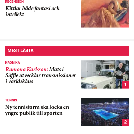
RECENSION
Kittlar både fantasi och
intellekt
MEST LÄSTA
KRÖNIKA
Ramona Karlsson
:
Mats i
Säffle utvecklar transmissioner
i världsklass
1
TENNIS
Ny tennisform ska locka en
yngre publik till sporten
2