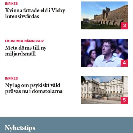
INRIKES
Kvinna fattade eld i Visby –
intensivvårdas
3
EKONOMI & NÄRINGSLIV
Meta döms till ny
miljardsmäll
4
INRIKES
Ny lag om psykiskt våld
prövas nu i domstolarna
5
Nyhetstips