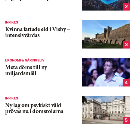
2
INRIKES
Kvinna fattade eld i Visby –
intensivvårdas
3
EKONOMI & NÄRINGSLIV
Meta döms till ny
miljardsmäll
4
INRIKES
Ny lag om psykiskt våld
prövas nu i domstolarna
5