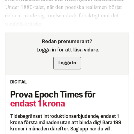
Under 1880-talet, när den poetiska realismen börjat
ebba ut, rörde sig rörelsen dock försiktigt mot det
samhällskritiska.
Redan prenumerant?
Logga in för att läsa vidare.
Logga in
DIGITAL
Prova Epoch Times för
endast 1 krona
Tidsbegränsat introduktionserbjudande, endast 1
krona första månaden utan att binda dig! Bara 199
kronor i månaden därefter. Säg upp när du vill.