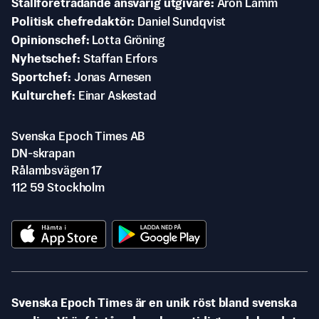
Ställföreträdande ansvarig utgivare
Aron Lamm
Politisk chefredaktör
Daniel Sundqvist
Opinionschef
Lotta Gröning
Nyhetschef
Staffan Erfors
Sportchef
Jonas Arnesen
Kulturchef
Einar Askestad
Svenska Epoch Times AB
DN-skrapan
Rålambsvägen 17
112 59 Stockholm
Svenska Epoch Times är en unik röst bland svenska