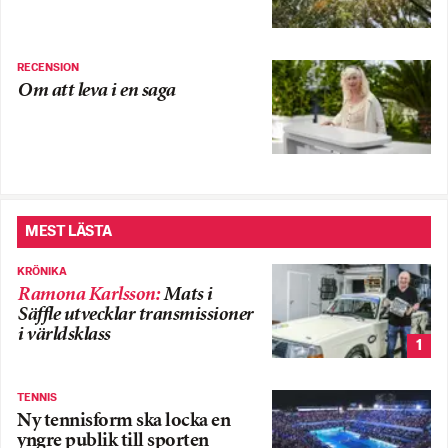
RECENSION
Om att leva i en saga
MEST LÄSTA
KRÖNIKA
Ramona Karlsson
:
Mats i
Säffle utvecklar transmissioner
i världsklass
1
TENNIS
Ny tennisform ska locka en
yngre publik till sporten