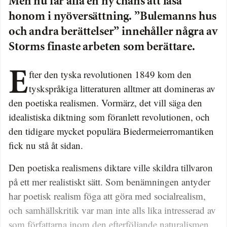
Men nu får alla en ny chans att läsa
honom i nyöversättning. ”Bulemanns hus
och andra berättelser” innehåller några av
Storms finaste arbeten som berättare.
Efter den tyska revolutionen 1849 kom den
tyskspråkiga litteraturen alltmer att domineras av
den poetiska realismen. Vormärz, det vill säga den
idealistiska diktning som föranlett revolutionen, och
den tidigare mycket populära Biedermeierromantiken
fick nu stå åt sidan.
Den poetiska realismens diktare ville skildra tillvaron
på ett mer realistiskt sätt. Som benämningen antyder
har poetisk realism föga att göra med socialrealism,
och samhällskritik var man inte alls lika intresserad av
som författarna inom den efterföljande naturalismen.