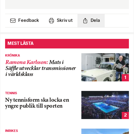
Feedback
Skriv ut
Dela
MEST LÄSTA
KRÖNIKA
Ramona Karlsson
:
Mats i
Säffle utvecklar transmissioner
i världsklass
1
TENNIS
Ny tennisform ska locka en
yngre publik till sporten
2
INRIKES