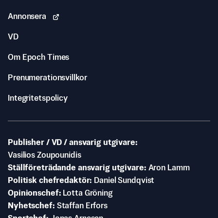
Annonsera
VD
Om Epoch Times
Prenumerationsvillkor
Integritetspolicy
Publisher / VD / ansvarig utgivare
Vasilios Zoupounidis
Ställföreträdande ansvarig utgivare
Aron Lamm
Politisk chefredaktör
Daniel Sundqvist
Opinionschef
Lotta Gröning
Nyhetschef
Staffan Erfors