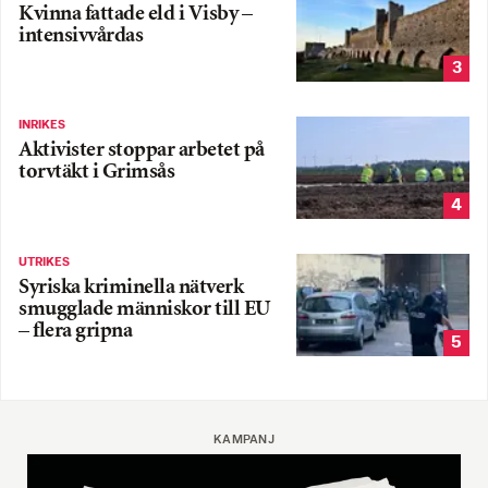
Kvinna fattade eld i Visby –
intensivvårdas
3
INRIKES
Aktivister stoppar arbetet på
torvtäkt i Grimsås
4
UTRIKES
Syriska kriminella nätverk
smugglade människor till EU
– flera gripna
5
KAMPANJ