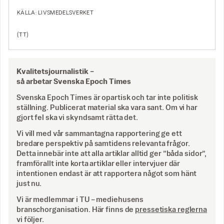
KÄLLA: LIVSMEDELSVERKET
(TT)
Kvalitetsjournalistik –
så arbetar Svenska Epoch Times
Svenska Epoch Times är opartisk och tar inte politisk
ställning. Publicerat material ska vara sant. Om vi har
gjort fel ska vi skyndsamt rätta det.
Vi vill med vår sammantagna rapportering ge ett
bredare perspektiv på samtidens relevanta frågor.
Detta innebär inte att alla artiklar alltid ger ”båda sidor”,
framförallt inte korta artiklar eller intervjuer där
intentionen endast är att rapportera något som hänt
just nu.
Vi är medlemmar i TU – mediehusens
branschorganisation. Här finns de
pressetiska reglerna
vi följer.