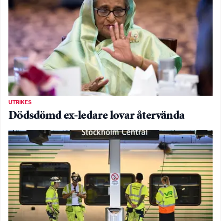
UTRIKES
Dödsdömd ex-ledare lovar återvända