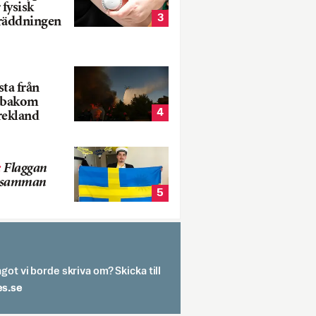
 fysisk
3
 räddningen
ta från
k bakom
4
rekland
:
Flaggan
s samman
5
got vi borde skriva om? Skicka till
spit