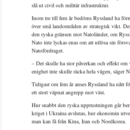
slå ut civil och militär infrastruktur.
Inom tre till fem år bedöms Ryssland ha förm
över små landområden av strategisk vikt. De
den ryska gränsen mot Natoländer, om Ryssl
Nato inte lyckas enas om att utlösa sin försva
Natofördraget.
– Det skulle ha stor påverkan och effekt om
enighet inte skulle räcka hela vägen, säger N
Tidigast om fem år anses Ryssland ha nått 
ett stort väpnat angrepp mot väst.
Hur snabbt den ryska upprustningen går ber
kriget i Ukraina avslutas, hur ekonomin utve
man kan få från Kina, Iran och Nordkorea.