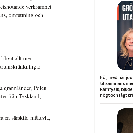
rhetshotande verksamhet
ens, omfattning och
blivit allt mer
uftrumskränkningar
Följ med när jou
tillsammans med
ra grannländer, Polen
kärnfysik, bjuder
rter från Tyskland,
högt och lågt kr
ara en särskild måltavla,