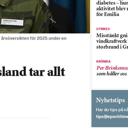
diabetes – hur
aktivitet blev
för Emilia
UTRIKES
Misstänkt gnis
r årsöversikten för 2025 under en
vindkraftver
storbrand i G
KRÖNIKA
Per Brinkemo
land tar allt
som håller os
Nyhetstips
Har du tips på nå
es.semithcope@