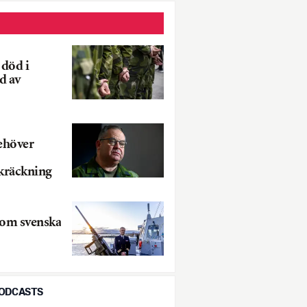
 död i
d av
ehöver
kräckning
om svenska
PODCASTS