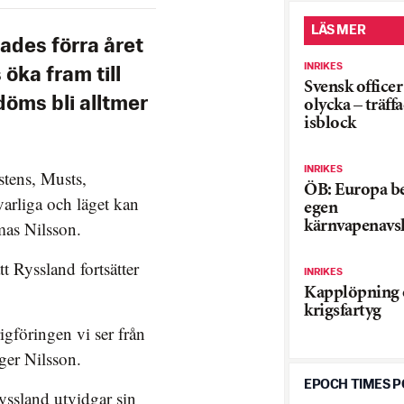
LÄS MER
ades förra året
INRIKES
öka fram till
Svensk officer
öms bli alltmer
olycka – träffa
isblock
INRIKES
stens, Musts,
ÖB: Europa b
varliga och läget kan
egen
mas Nilsson.
kärnvapenavs
tt Ryssland fortsätter
INRIKES
Kapplöpning 
krigsfartyg
igföringen vi ser från
äger Nilsson.
EPOCH TIMES 
Ryssland utvidgar sin