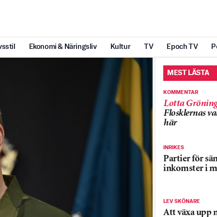
vsstil
Ekonomi & Näringsliv
Kultur
TV
Epoch TV
P
MEST LÄSTA
KOMMENTAR
Lotta Grönin
Flosklernas val
här
INRIKES
Partier för sä
inkomster i m
LEV SKÖNARE
Att växa upp 