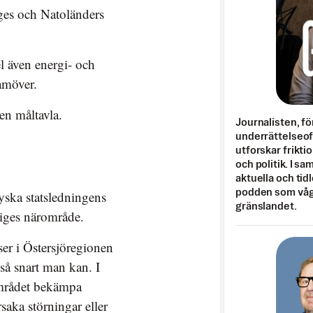
ges och Natoländers
el även energi- och
amöver.
en måltavla.
Journalisten, fö
underrättelseo
utforskar frikti
och politik. I s
aktuella och tid
podden som vågar
yska statsledningens
gränslandet.
riges närområde.
ser i Östersjöregionen
så snart man kan. I
området bekämpa
saka störningar eller