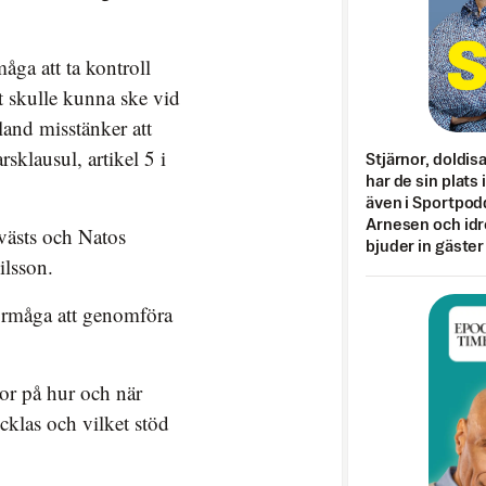
åga att ta kontroll
t skulle kunna ske vid
and misstänker att
rsklausul, artikel 5 i
Stjärnor, doldis
har de sin plats 
även i Sportpod
Arnesen och idr
 västs och Natos
bjuder in gäster
ilsson.
förmåga att genomföra
or på hur och när
cklas och vilket stöd