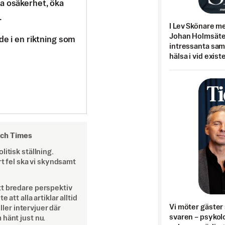
a osäkerhet, öka
.
I Lev Skönare m
Johan Holmsäter
de i en riktning som
intressanta sa
hälsa i vid exist
och Times
itisk ställning.
rt fel ska vi skyndsamt
tt bredare perspektiv
att alla artiklar alltid
Vi möter gäster 
eller intervjuer där
svaren – psykolo
 hänt just nu.