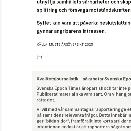
utnyttja samhällets sårbarheter och skap
splittring och försvaga motståndskraften
Syftet kan vara att påverka beslutsfattan
gynnar angriparens intressen.
KÄLLA: MUSTS ÅRSÖVERSIKT 2025
(TT)
Kvalitetsjournalistik –
så arbetar Svenska Ep
Svenska Epoch Times är opartisk och tar inte pol
Publicerat material ska vara sant. Om vi har gjo
rätta det.
Vi vill med vår sammantagna rapportering ge e
på samtidens relevanta frågor. Detta innebär inte 
ger ”båda sidor”, framförallt inte korta artiklar 
intentionen endast är att rapportera något som