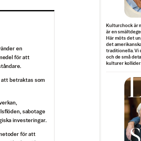
Kulturchock är 
är en smältdegel
Här möts det un
det amerikanska
nvänder en
traditionella. Vi
och de små detal
medel för att
kulturer kollider
ståndare.
r att betraktas som
verkan,
lsflöden, sabotage
iska investeringar.
metoder för att