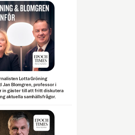
rnalisten Lotta Gröning
 Jan Blomgren, professor i
 in gäster till att fritt diskutera
ing aktuella samhällsfrågor.