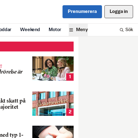
Prenumerera
Logga in
oddar
Weekend
Motor
Meny
Sök
g
:
rörelse är
1
nkt skatt på
ajoritet
2
med typ 1-