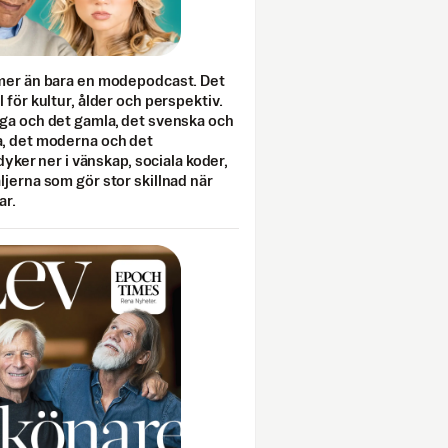
mer än bara en modepodcast. Det
 för kultur, ålder och perspektiv.
ga och det gamla, det svenska och
, det moderna och det
 dyker ner i vänskap, sociala koder,
jerna som gör stor skillnad när
ar.