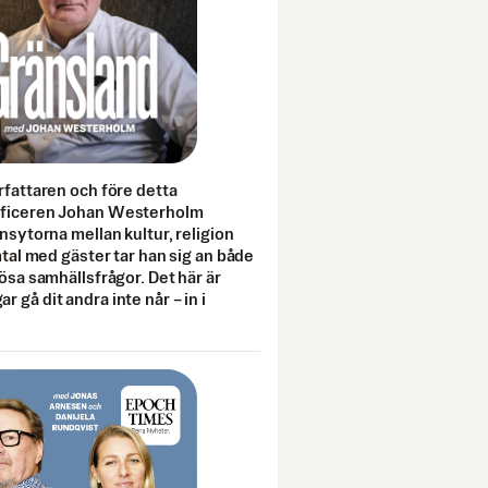
rfattaren och före detta
fficeren Johan Westerholm
onsytorna mellan kultur, religion
amtal med gäster tar han sig an både
lösa samhällsfrågor. Det här är
 gå dit andra inte når – in i