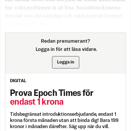
hur svåra problemen är att lösa. Socialdemokraterna
framstår som det naturliga och inkluderande hemmet
för hans typ av oro.
Redan prenumerant?
Logga in för att läsa vidare.
Logga in
DIGITAL
Prova Epoch Times för
endast 1 krona
Tidsbegränsat introduktionserbjudande, endast 1
krona första månaden utan att binda dig! Bara 199
kronor i månaden därefter. Säg upp när du vill.