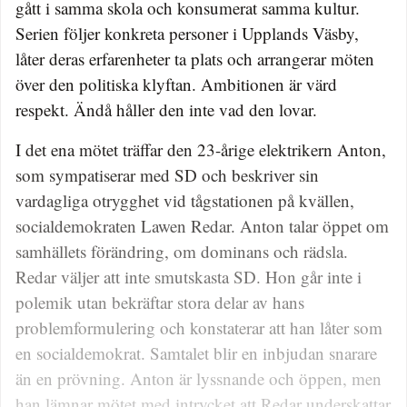
gått i samma skola och konsumerat samma kultur.
Serien följer konkreta personer i Upplands Väsby,
låter deras erfarenheter ta plats och arrangerar möten
över den politiska klyftan. Ambitionen är värd
respekt. Ändå håller den inte vad den lovar.
I det ena mötet träffar den 23-årige elektrikern Anton,
som sympatiserar med SD och beskriver sin
vardagliga otrygghet vid tågstationen på kvällen,
socialdemokraten Lawen Redar. Anton talar öppet om
samhällets förändring, om dominans och rädsla.
Redar väljer att inte smutskasta SD. Hon går inte i
polemik utan bekräftar stora delar av hans
problemformulering och konstaterar att han låter som
en socialdemokrat. Samtalet blir en inbjudan snarare
än en prövning. Anton är lyssnande och öppen, men
han lämnar mötet med intrycket att Redar underskattar