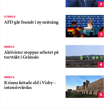
2
UTRIKES
AFD går framåt i ny mätning
3
INRIKES
Aktivister stoppar arbetet på
torvtäkt i Grimsås
4
INRIKES
Kvinna fattade eld i Visby –
intensivvårdas
5