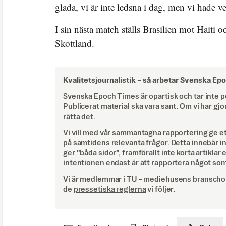
glada, vi är inte ledsna i dag, men vi hade ve
I sin nästa match ställs Brasilien mot Haiti
Skottland.
Kvalitetsjournalistik –
så arbetar Svenska Ep
Svenska Epoch Times är opartisk och tar inte pol
Publicerat material ska vara sant. Om vi har gjo
rätta det.
Vi vill med vår sammantagna rapportering ge e
på samtidens relevanta frågor. Detta innebär inte 
ger ”båda sidor”, framförallt inte korta artiklar 
intentionen endast är att rapportera något som
Vi är medlemmar i TU – mediehusens branschor
de
pressetiska reglerna
vi följer.