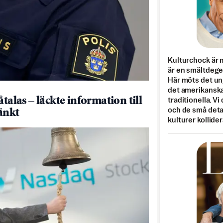
Kulturchock är 
är en smältdegel
Här möts det un
det amerikanska
åtalas – läckte information till
traditionella. Vi
och de små detal
änkt
kulturer kollider