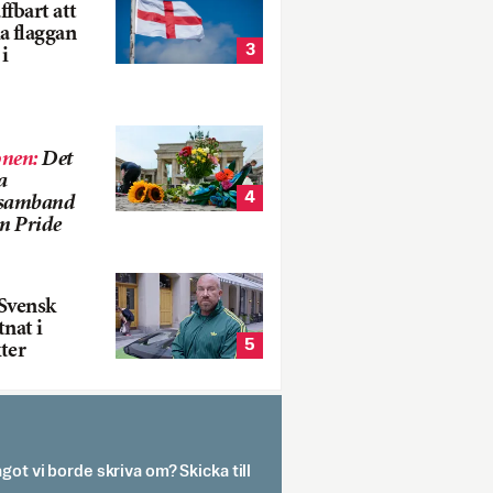
fbart att
a flaggan
3
i
onen
:
Det
a
4
i samband
m Pride
Svensk
tnat i
5
ter
got vi borde skriva om? Skicka till