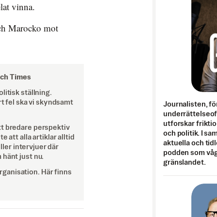
lat vinna.
 och Marocko mot
och Times
itisk ställning.
rt fel ska vi skyndsamt
Journalisten, fö
underrättelseo
utforskar frikti
tt bredare perspektiv
och politik. I s
att alla artiklar alltid
aktuella och tid
eller intervjuer där
podden som vågar
 hänt just nu.
gränslandet.
ganisation. Här finns