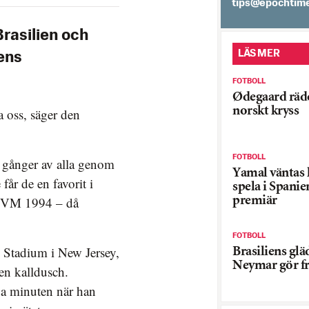
es.semithcope@
Brasilien och
LÄS MER
ens
FOTBOLL
Ødegaard räd
norskt kryss
a oss, säger den
FOTBOLL
t gånger av alla genom
Yamal väntas
får de en favorit i
spela i Spani
ör VM 1994 – då
premiär
FOTBOLL
e Stadium i New Jersey,
Brasiliens glä
Neymar gör f
en kalldusch.
1:a minuten när han