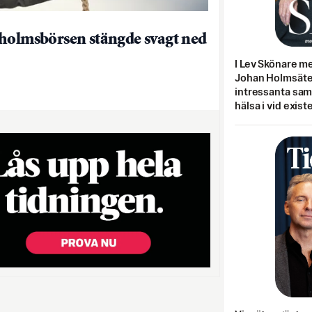
holmsbörsen stängde svagt ned
I Lev Skönare m
Johan Holmsäter
intressanta sa
hälsa i vid exist