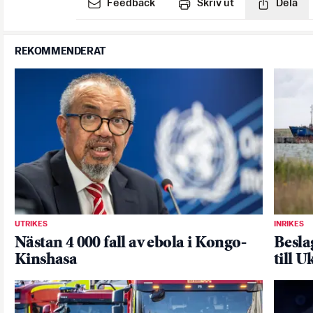
Feedback
Skriv ut
Dela
REKOMMENDERAT
UTRIKES
INRIKES
Nästan 4 000 fall av ebola i Kongo-
Besla
Kinshasa
till U