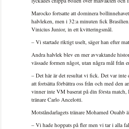
lyckades chippa bollen över målvakten och in
Marocko fortsatte att dominera bollinnehavet
halvleken, men i 32:a minuten fick Brasilien
Vinicius Junior, in ett kvitteringsmål.
– Vi startade riktigt uselt, säger han efter m
Andra halvlek blev en mer avvaktande histor
vässade formen något, utan några mål från e
– Det här är det resultat vi fick. Det var in
att fortsätta förbättra oss från och med den
vinner inte VM baserat på din första match, k
tränare Carlo Ancelotti.
Motståndarlagets tränare Mohamed Ouahb är
– Vi hade hoppats på fler men vi tar i alla fa