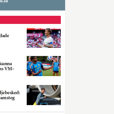
spit
dade
 kunna
ens VM-
djebesked:
ramsteg