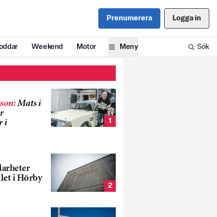
Prenumerera
Logga in
oddar
Weekend
Motor
Meny
Sök
son
:
Mats i
r
1
 i
larheter
llet i Hörby
2