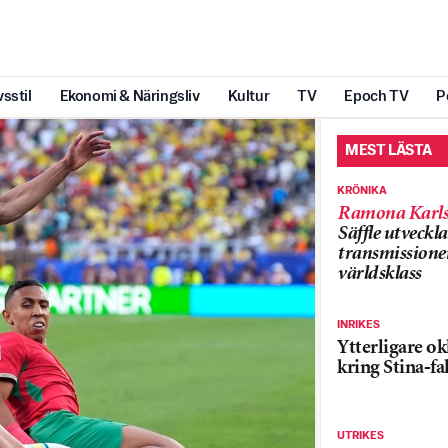
vsstil
Ekonomi & Näringsliv
Kultur
TV
Epoch TV
P
MEST LÄSTA
KRÖNIKA
Ramona Karls
Säffle utveckla
transmissioner
världsklass
INRIKES
Ytterligare ok
kring Stina-fa
UTRIKES