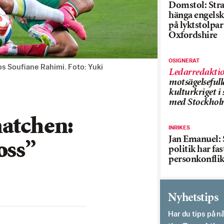
Domstol: Straf
hänga engelsk
på lyktstolpar 
Oxfordshire
OSIGNERAT
s Soufiane Rahimi. Foto: Yuki
Ledarredakti
motsägelsefull
kulturkriget 
med Stockhol
matchen:
INRIKES
Jan Emanuel: 
oss”
politik har fas
personkonflik
Nyhetstips
Har du tips på nå