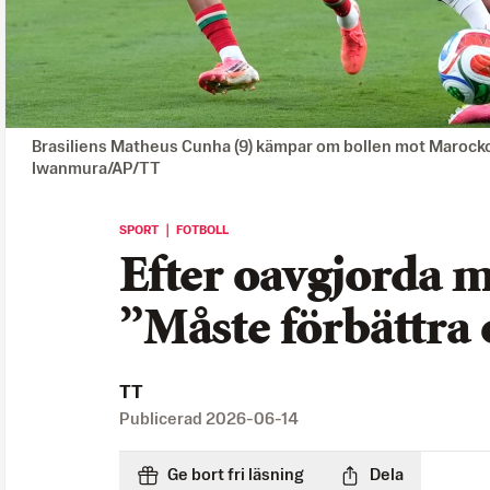
Brasiliens Matheus Cunha (9) kämpar om bollen mot Marocko
Iwanmura/AP/TT
SPORT ｜ FOTBOLL
Efter oavgjorda 
”Måste förbättra 
TT
Publicerad
2026-06-14
Ge bort fri läsning
Dela