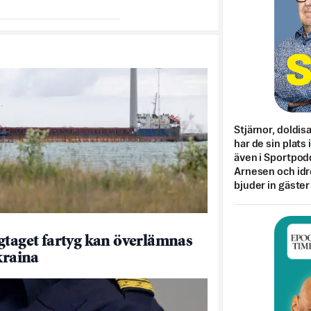
Stjärnor, doldis
har de sin plats 
även i Sportpod
Arnesen och idr
bjuder in gäster
gtaget fartyg kan överlämnas
kraina