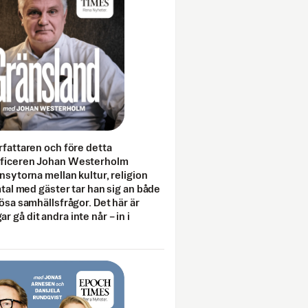
rfattaren och före detta
fficeren Johan Westerholm
onsytorna mellan kultur, religion
amtal med gäster tar han sig an både
lösa samhällsfrågor. Det här är
 gå dit andra inte når – in i