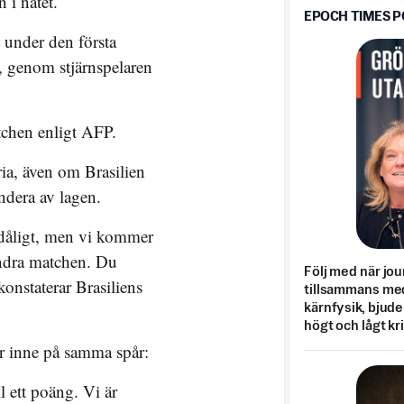
 i nätet.
EPOCH TIMES 
 under den första
, genom stjärnspelaren
atchen enligt AFP.
ia, även om Brasilien
ndera av lagen.
te dåligt, men vi kommer
 andra matchen. Du
Följ med när jou
onstaterar Brasiliens
tillsammans med
kärnfysik, bjuder
högt och lågt kr
 inne på samma spår:
ll ett poäng. Vi är