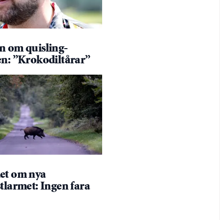
n om quisling-
en: ”Krokodiltårar”
et om nya
tlarmet: Ingen fara