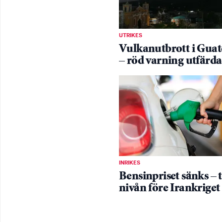
UTRIKES
Vulkanutbrott i Gua
– röd varning utfärd
INRIKES
Bensinpriset sänks – t
nivån före Irankriget