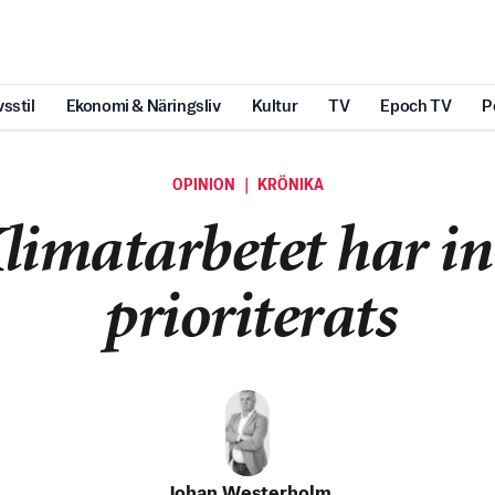
vsstil
Ekonomi & Näringsliv
Kultur
TV
Epoch TV
P
OPINION ｜ KRÖNIKA
limatarbetet har in
prioriterats
Johan Westerholm