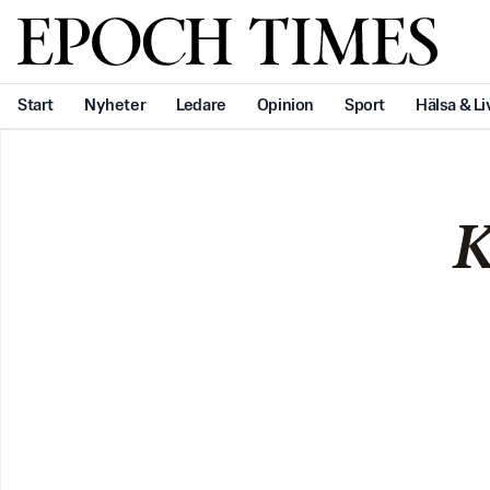
Svenska Epoch Times
Start
Nyheter
Ledare
Opinion
Sport
Hälsa & Li
K