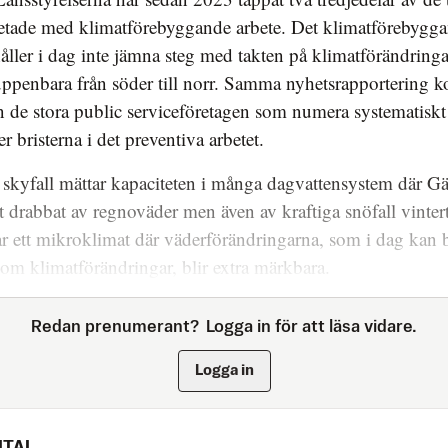
etade med klimatförebyggande arbete. Det klimatförebygg
håller i dag inte jämna steg med takten på klimatförändrin
uppenbara från söder till norr. Samma nyhetsrapportering
n de stora public serviceföretagen som numera systematiskt
er bristerna i det preventiva arbetet.
 skyfall mättar kapaciteten i många dagvattensystem där Gä
rt drabbat av regnoväder men även av kraftiga snöfall vintert
r ett mikroklimat där väderförändringarna, som i dag kan 
som klimatförändringar, blir extra märkbara.
Redan prenumerant?
Logga in för att läsa vidare.
Logga in
ITAL