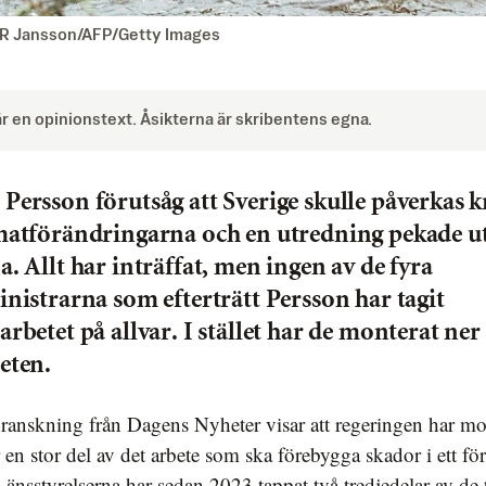
if R Jansson/AFP/Getty Images
är en opinionstext. Åsikterna är skribentens egna.
Persson förutsåg att Sverige skulle påverkas k
matförändringarna och en utredning pekade u
a. Allt har inträffat, men ingen av de fyra
inistrarna som efterträtt Persson har tagit
arbetet på allvar. I stället har de monterat ner
eten.
 en stor del av det arbete som ska förebygga skador i ett fö
Länsstyrelserna har sedan 2023 tappat två tredjedelar av de 