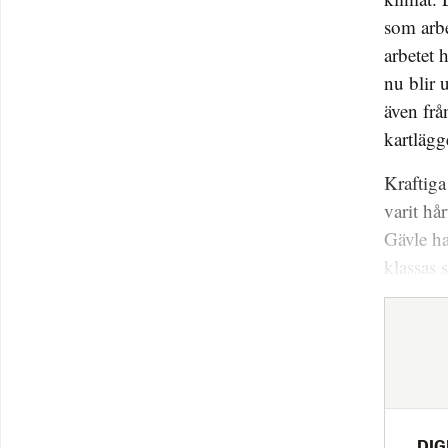
som arb
arbetet 
nu blir 
även frå
kartlägg
Kraftiga
varit hå
Gävle ha
klassas 
DIG