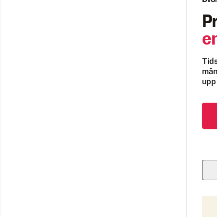
P
e
Tids
måna
upp 