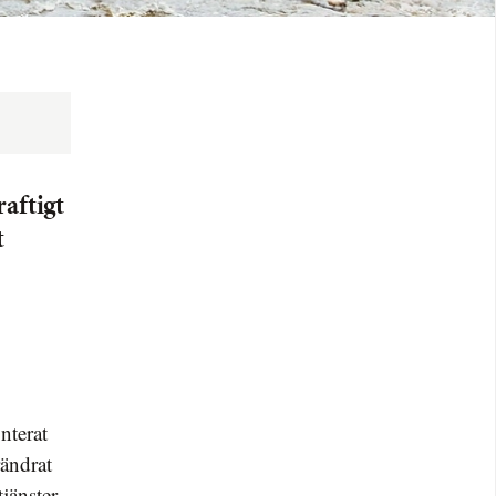
raftigt
t
rändrat
tjänster