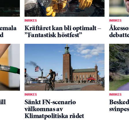
INRIKES
INRIKES
temala
Kräftåret kan bli optimalt –
Åkesso
ad
”Fantastisk höstfest”
debatt
INRIKES
INRIKES
ill
Sänkt FN-scenario
Besked
välkomnas av
svinpes
Klimatpolitiska rådet