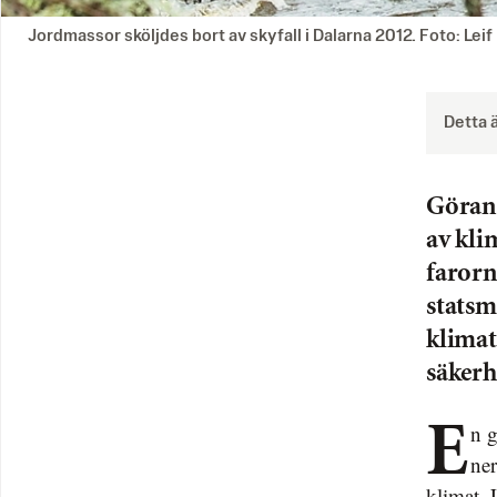
Jordmassor sköljdes bort av skyfall i Dalarna 2012. Foto: Le
Detta 
Göran 
av kli
farorn
statsm
klimat
säkerh
En granskning från Dagens Nyheter visar att regeringen har monterat
ner
klimat. 