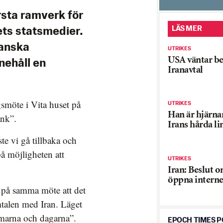
första ramverk för
LÄS MER
ets statsmedier.
ranska
UTRIKES
USA väntar b
nehåll en
Iranavtal
smöte i Vita huset på
UTRIKES
Han är hjärn
ank”.
Irans hårda li
e vi gå tillbaka och
på möjligheten att
UTRIKES
Iran: Beslut o
öppna interne
på samma möte att det
mtalen med Iran. Läget
marna och dagarna”.
EPOCH TIMES 