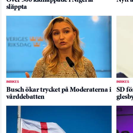
Över 300 kidnappade i Nigeria
Nytt 
släppta
INRIKES
INRIKES
Busch ökar trycket på Moderaterna i
SD fö
vårddebatten
glesb