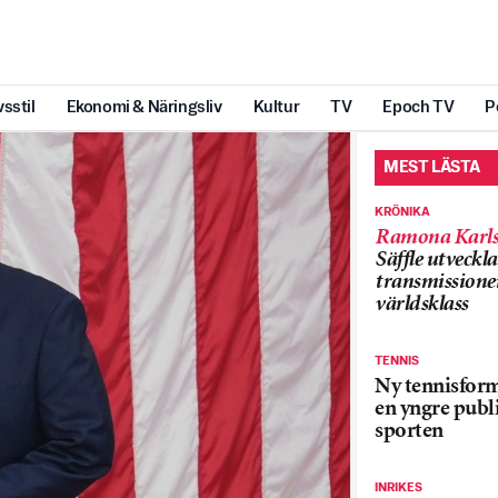
vsstil
Ekonomi & Näringsliv
Kultur
TV
Epoch TV
P
MEST LÄSTA
KRÖNIKA
Ramona Karls
Säffle utveckla
transmissioner
världsklass
TENNIS
Ny tennisform
en yngre publi
sporten
INRIKES