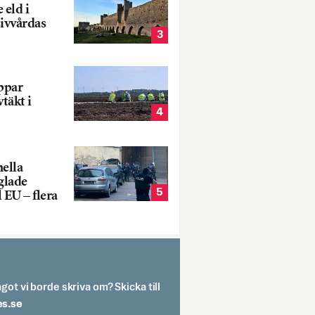
 eld i
sivvårdas
3
oppar
vtäkt i
4
nella
glade
5
 EU – flera
got vi borde skriva om? Skicka till
spit