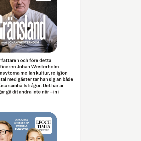
rfattaren och före detta
fficeren Johan Westerholm
onsytorna mellan kultur, religion
amtal med gäster tar han sig an både
lösa samhällsfrågor. Det här är
 gå dit andra inte når – in i