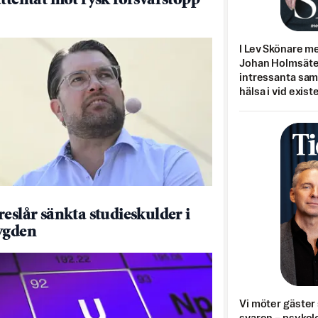
attentat mot rysk försvarstopp
I Lev Skönare m
Johan Holmsäter
intressanta sa
hälsa i vid exist
reslår sänkta studieskulder i
ygden
Vi möter gäster 