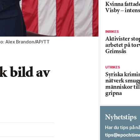
Kvinna fattade
Visby – inten
INRIKES
Aktivister st
oto: Alex Brandon/AP/TT
arbetet på tor
Grimsås
UTRIKES
k bild av
Syriska krimi
nätverk smug
människor till
gripna
Nyhetstips
Har du tips på nå
es.semithcope@