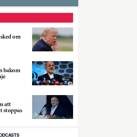
esked om
an bakom
nje
m att
t stoppas
PODCASTS