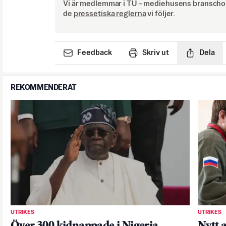
Vi är medlemmar i TU – mediehusens branschor
de
pressetiska reglerna
vi följer.
Feedback
Skriv ut
Dela
REKOMMENDERAT
UTRIKES
UTRIKES