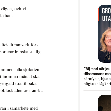
 vägen, och vi
de han.
ficiellt ramverk för ett
rterar iranska statligt
kommersiella sjöfarten
Följ med när jou
tillsammans med
t inom en månad ska
kärnfysik, bjuder
 gengäld dra tillbaka
högt och lågt kr
sjöblockaden av iranska
Iran i samarbete med