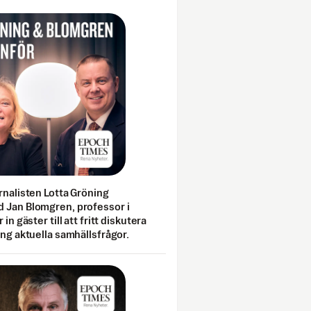
rnalisten Lotta Gröning
 Jan Blomgren, professor i
 in gäster till att fritt diskutera
ing aktuella samhällsfrågor.