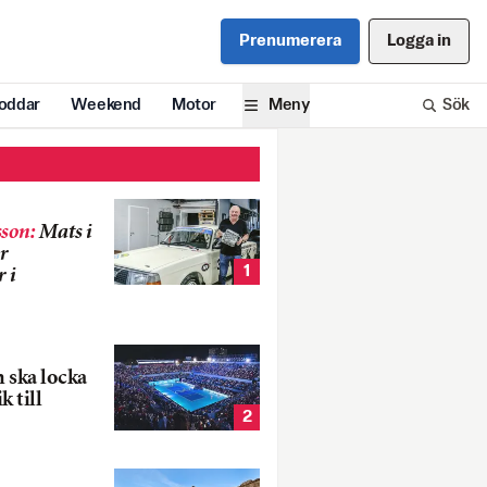
Prenumerera
Logga in
oddar
Weekend
Motor
Meny
Sök
son
:
Mats i
r
1
 i
 ska locka
k till
2