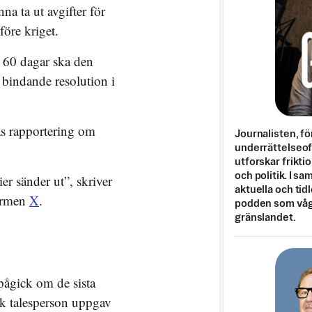
na ta ut avgifter för
före kriget.
 60 dagar ska den
bindande resolution i
as rapportering om
Journalisten, fö
underrättelseo
utforskar frikti
och politik. I s
er sänder ut”, skriver
aktuella och tid
formen
X
.
podden som vågar
gränslandet.
pågick om de sista
ansk talesperson uppgav