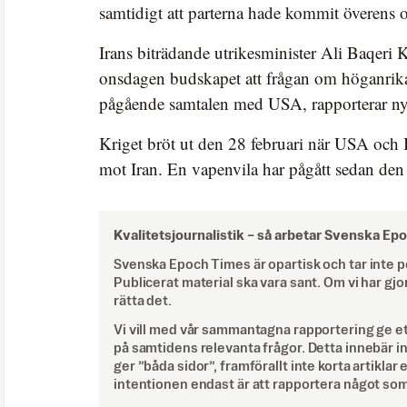
samtidigt att parterna hade kommit överens 
Irans biträdande utrikesminister Ali Baqeri 
onsdagen budskapet att frågan om höganrikat
pågående samtalen med USA, rapporterar n
Kriget bröt ut den 28 februari när USA och I
mot Iran. En vapenvila har pågått sedan den 
Kvalitetsjournalistik –
så arbetar Svenska Ep
Svenska Epoch Times är opartisk och tar inte pol
Publicerat material ska vara sant. Om vi har gjo
rätta det.
Vi vill med vår sammantagna rapportering ge e
på samtidens relevanta frågor. Detta innebär inte 
ger ”båda sidor”, framförallt inte korta artiklar 
intentionen endast är att rapportera något som