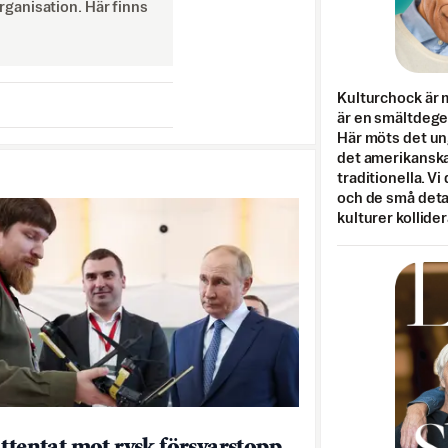
ganisation. Här finns
Kulturchock är 
är en smältdegel
Här möts det un
det amerikanska
traditionella. Vi
och de små detal
kulturer kollider