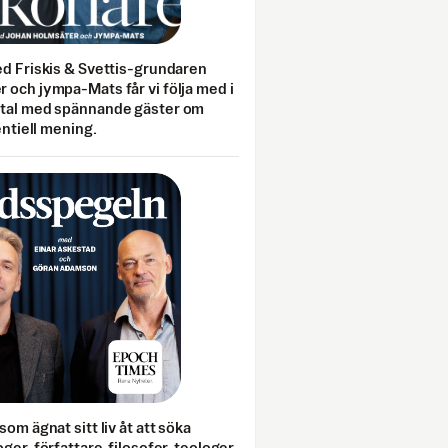
ed Friskis & Svettis-grundaren
 och jympa-Mats får vi följa med i
mtal med spännande gäster om
entiell mening.
som ägnat sitt liv åt att söka