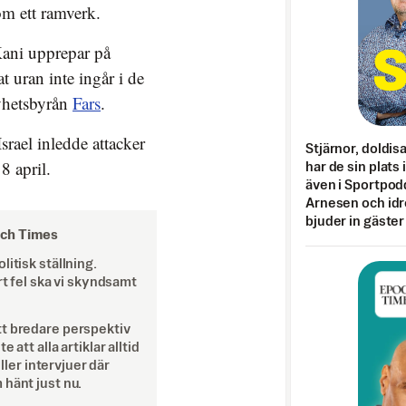
om ett ramverk.
Kani upprepar på
 uran inte ingår i de
yhetsbyrån
Fars
.
srael inledde attacker
Stjärnor, doldis
8 april.
har de sin plats 
även i Sportpod
Arnesen och idr
bjuder in gäster
och Times
itisk ställning.
rt fel ska vi skyndsamt
tt bredare perspektiv
att alla artiklar alltid
eller intervjuer där
 hänt just nu.