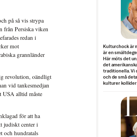
och på så vis strypa
en från Persiska viken
befarades redan i
acker mot
Kulturchock är 
är en smältdegel
arabiska grannländer
Här möts det un
det amerikanska
traditionella. Vi
g revolution, oändligt
och de små detal
kulturer kollider
man vid tankesmedjan
tt USA alltid måste
anklagad för att ha
t judiskt center i
t och hundratals