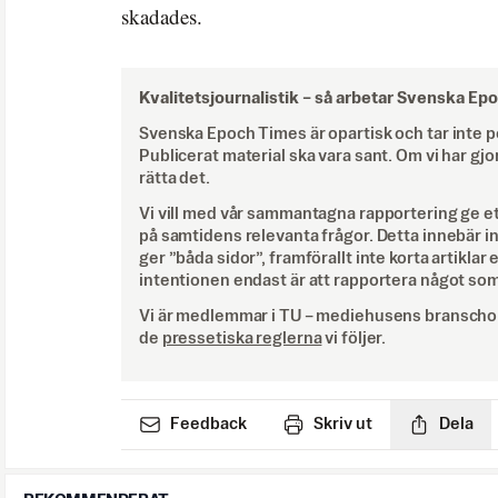
skadades.
Kvalitetsjournalistik –
så arbetar Svenska Ep
Svenska Epoch Times är opartisk och tar inte pol
Publicerat material ska vara sant. Om vi har gjo
rätta det.
Vi vill med vår sammantagna rapportering ge e
på samtidens relevanta frågor. Detta innebär inte 
ger ”båda sidor”, framförallt inte korta artiklar 
intentionen endast är att rapportera något som
Vi är medlemmar i TU – mediehusens branschor
de
pressetiska reglerna
vi följer.
Feedback
Skriv ut
Dela