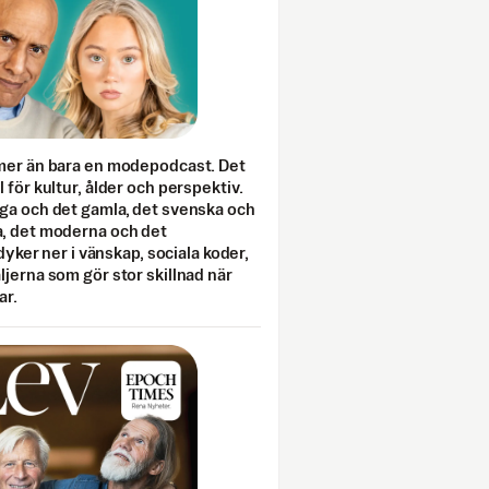
mer än bara en modepodcast. Det
 för kultur, ålder och perspektiv.
ga och det gamla, det svenska och
, det moderna och det
 dyker ner i vänskap, sociala koder,
jerna som gör stor skillnad när
ar.