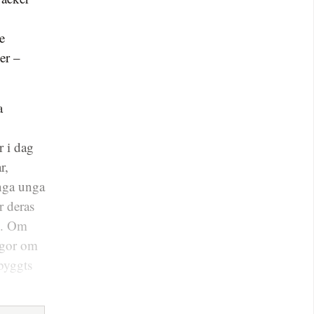
e
er –
a
r i dag
r,
ånga unga
r deras
an. Om
rågor om
byggts