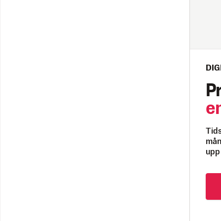
DIG
P
e
Tids
måna
upp 