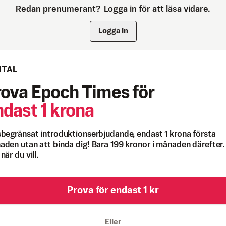
Redan prenumerant?
Logga in för att läsa vidare.
Logga in
ITAL
rova Epoch Times för
ndast 1 krona
begränsat introduktionserbjudande, endast 1 krona första
den utan att binda dig! Bara 199 kronor i månaden därefter.
när du vill.
Prova för endast 1 kr
Eller