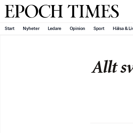
Svenska Epoch Times
Start
Nyheter
Ledare
Opinion
Sport
Hälsa & Li
Allt s