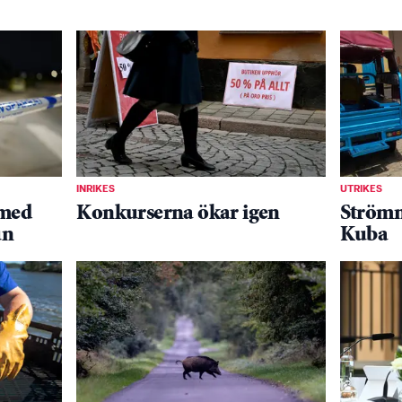
INRIKES
UTRIKES
 med
Konkurserna ökar igen
Strömm
un
Kuba