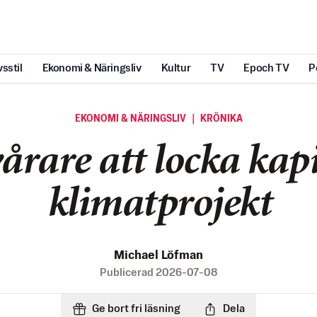
vsstil
Ekonomi & Näringsliv
Kultur
TV
Epoch TV
P
EKONOMI & NÄRINGSLIV ｜ KRÖNIKA
vårare att locka kapit
klimatprojekt
Michael Löfman
Publicerad
2026-07-08
Ge bort fri läsning
Dela