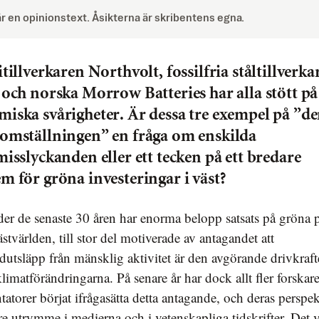
är en opinionstext. Åsikterna är skribentens egna.
itillverkaren Northvolt, fossilfria ståltillverka
 och norska Morrow Batteries har alla stött på
iska svårigheter. Är dessa tre exempel på ”d
omställningen” en fråga om enskilda
misslyckanden eller ett tecken på ett bredare
m för gröna investeringar i väst?
ästvärlden, till stor del motiverade av antagandet att
dutsläpp från mänsklig aktivitet är den avgörande drivkraf
imatförändringarna. På senare år har dock allt fler forskar
torer börjat ifrågasätta detta antagande, och deras perspekt
re utrymme i medierna och i vetenskapliga tidskrifter. Det 