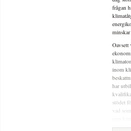
frågan h
klimatåt
energiko
minskar 
Oavsett 
ekonomis
klimatom
inom kli
beskattn
har utbi
kvalifik
stödet f
vad som
upp kri