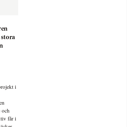
ren
 stora
en
ten
e och
iv får i
väcker