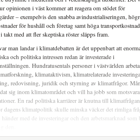
ur opinionen i väst kommer att reagera om stödet för
gärder – exempelvis den snabba avindustrialiseringen, högr
stnader för hushåll och företag samt höga transportkostnad
i takt med att fler skeptiska röster släpps fram.
var man landar i klimatdebatten är det uppenbart att enorm
ka och politiska intressen redan är investerade i
ställningen. Hundratusentals personer i västvärlden arbeta
matforskning, klimataktivism, klimatrelaterade investeringa
ing, redovisning, juridik och styrning av klimatfrågor. M
ldat sig inom klimatområdet och vill ha jobb som motsvara
ationer. En rad politiska karriärer är knutna till klimatfråg
ör dagens klimatpolitik skulle minska väcker det rimliga f
 händer med de investeringar och den arbetsmarknad som 
ng den.