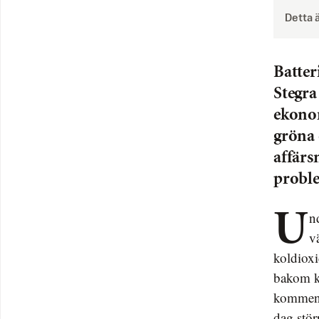
Detta 
Batter
Stegra
ekonom
gröna 
affärs
proble
Under de senaste 30 åren har enorma belopp satsats på gröna projekt i
v
koldioxi
bakom kl
kommenta
dag stör