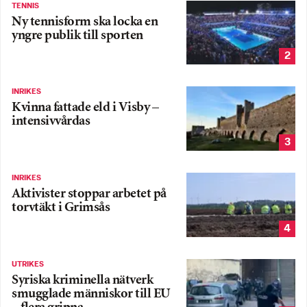
TENNIS
Ny tennisform ska locka en
yngre publik till sporten
2
INRIKES
Kvinna fattade eld i Visby –
intensivvårdas
3
INRIKES
Aktivister stoppar arbetet på
torvtäkt i Grimsås
4
UTRIKES
Syriska kriminella nätverk
smugglade människor till EU