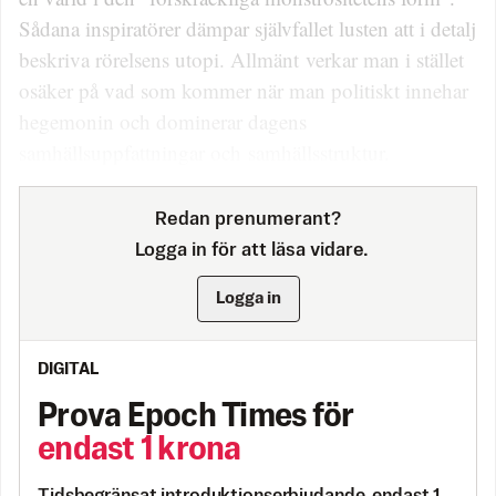
Sådana inspiratörer dämpar självfallet lusten att i detalj
beskriva rörelsens utopi. Allmänt verkar man i stället
osäker på vad som kommer när man politiskt innehar
hegemonin och dominerar dagens
samhällsuppfattningar och samhällsstruktur.
Redan prenumerant?
Logga in för att läsa vidare.
Logga in
DIGITAL
Prova Epoch Times för
endast 1 krona