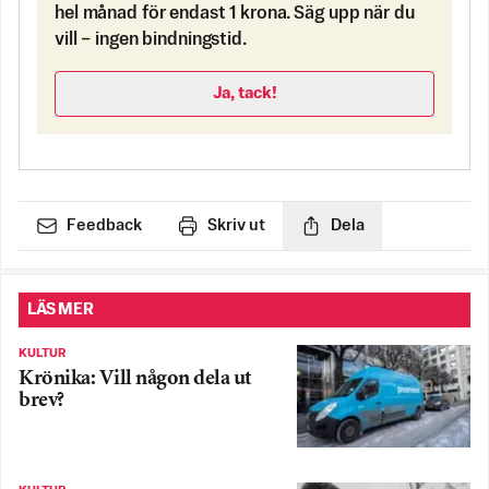
hel månad för endast 1 krona. Säg upp när du
vill – ingen bindningstid.
Ja, tack!
Feedback
Skriv ut
Dela
LÄS MER
KULTUR
Krönika: Vill någon dela ut
brev?