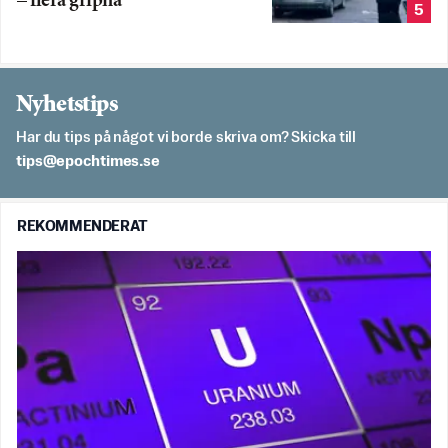
– flera gripna
5
Nyhetstips
Har du tips på något vi borde skriva om? Skicka till
es.semithcope@spit
REKOMMENDERAT