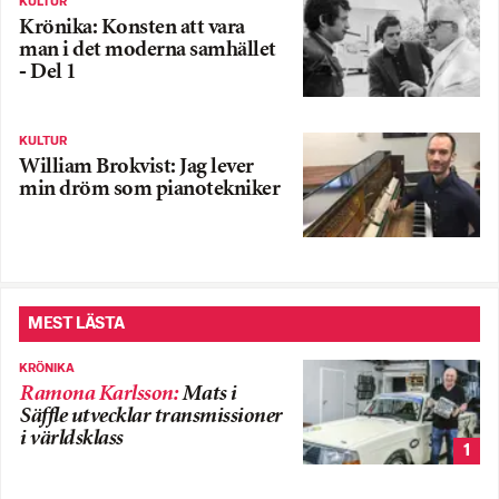
KULTUR
Krönika: Konsten att vara
man i det moderna samhället
- Del 1
KULTUR
William Brokvist: Jag lever
min dröm som pianotekniker
MEST LÄSTA
KRÖNIKA
Ramona Karlsson
:
Mats i
Säffle utvecklar transmissioner
i världsklass
1