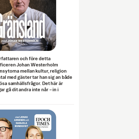
rfattaren och före detta
fficeren Johan Westerholm
onsytorna mellan kultur, religion
amtal med gäster tar han sig an både
lösa samhällsfrågor. Det här är
 gå dit andra inte når – in i