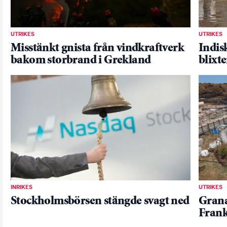
UTRIKES
UTRIKES
Misstänkt gnista från vindkraftverk
Indis
bakom storbrand i Grekland
blixt
INRIKES
UTRIKES
Stockholmsbörsen stängde svagt ned
Grana
Frank