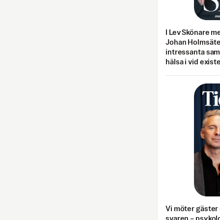
I Lev Skönare m
Johan Holmsäter
intressanta sa
hälsa i vid exist
Vi möter gäster 
svaren – psykolo