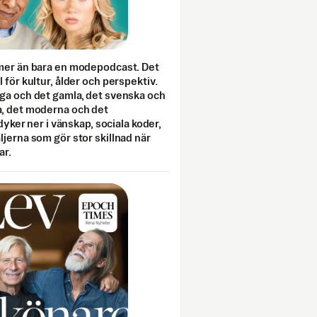
mer än bara en modepodcast. Det
 för kultur, ålder och perspektiv.
ga och det gamla, det svenska och
, det moderna och det
 dyker ner i vänskap, sociala koder,
jerna som gör stor skillnad när
ar.