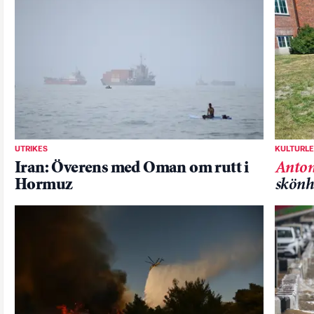
UTRIKES
KULTURL
Iran: Överens med Oman om rutt i
Anton
Hormuz
skönh