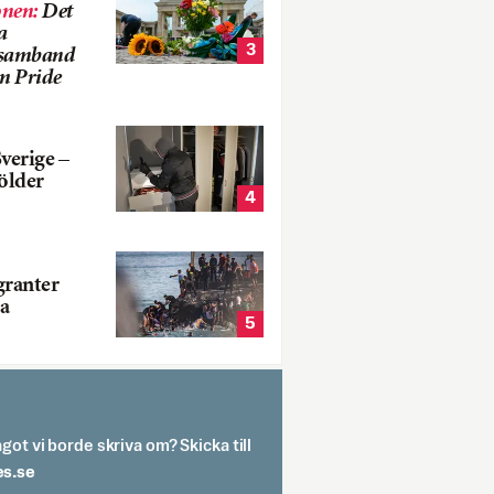
onen
:
Det
a
3
i samband
m Pride
verige –
ölder
4
ranter
a
5
got vi borde skriva om? Skicka till
spit