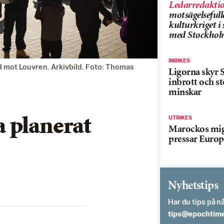
Ledarredakti
motsägelsefull
kulturkriget 
med Stockhol
INRIKES
d mot Louvren. Arkivbild. Foto: Thomas
Ligorna skyr S
inbrott och st
minskar
UTRIKES
 planerat
Marockos mig
pressar Europ
Nyhetstips
Har du tips på nå
es.semithcope@