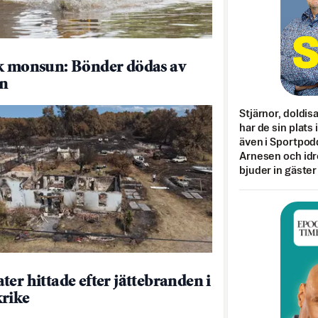
k monsun: Bönder dödas av
en
Stjärnor, doldis
har de sin plats 
även i Sportpod
Arnesen och idr
bjuder in gäster
ter hittade efter jättebranden i
rike