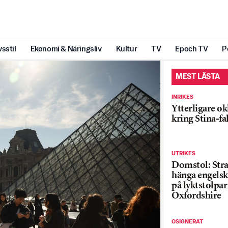
vsstil
Ekonomi & Näringsliv
Kultur
TV
Epoch TV
P
MEST LÄSTA
INRIKES
Ytterligare ok
kring Stina-fa
UTRIKES
Domstol: Straf
hänga engelsk
på lyktstolpar 
Oxfordshire
OSIGNERAT