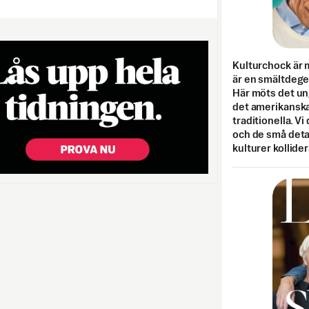
Kulturchock är 
är en smältdegel
Här möts det un
det amerikanska
traditionella. Vi
och de små detal
kulturer kollider