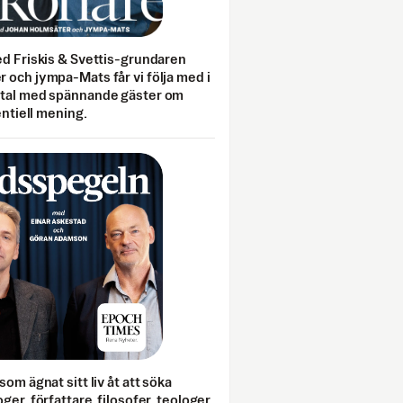
ed Friskis & Svettis-grundaren
 och jympa-Mats får vi följa med i
mtal med spännande gäster om
entiell mening.
som ägnat sitt liv åt att söka
ger, författare, filosofer, teologer