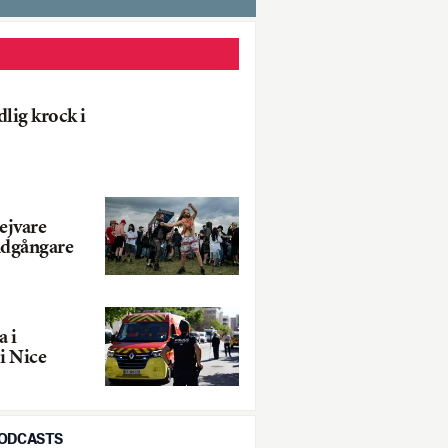
lig krock i
ejvare
ndgångare
a i
i Nice
PODCASTS