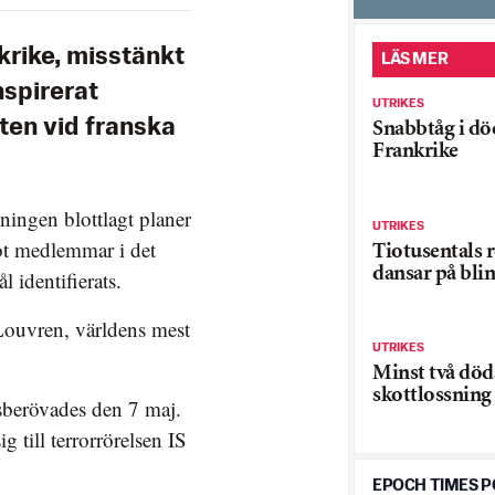
nkrike, misstänkt
LÄS MER
nspirerat
UTRIKES
eten vid franska
Snabbtåg i död
Frankrike
ningen blottlagt planer
UTRIKES
mot medlemmar i det
Tiotusentals r
dansar på bli
 identifierats.
Louvren, världens mest
UTRIKES
Minst två död
skottlossning 
sberövades den 7 maj.
g till terrorrörelsen IS
EPOCH TIMES 