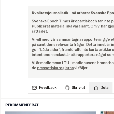
Kvalitetsjournalistik –
så arbetar Svenska Ep
Svenska Epoch Times är opartisk och tar inte pol
Publicerat material ska vara sant. Om vi har gjo
rätta det.
Vi vill med vår sammantagna rapportering ge e
på samtidens relevanta frågor. Detta innebär inte 
ger ”båda sidor”, framförallt inte korta artiklar 
intentionen endast är att rapportera något som
Vi är medlemmar i TU – mediehusens branschor
de
pressetiska reglerna
vi följer.
Feedback
Skriv ut
Dela
REKOMMENDERAT