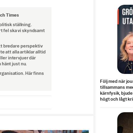
och Times
itisk ställning.
rt fel ska vi skyndsamt
tt bredare perspektiv
att alla artiklar alltid
eller intervjuer där
 hänt just nu.
ganisation. Här finns
Följ med när jou
tillsammans med
kärnfysik, bjuder
högt och lågt kr