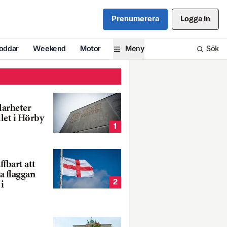
Prenumerera
Logga in
oddar
Weekend
Motor
Meny
Sök
larheter
llet i Hörby
1
fbart att
a flaggan
2
i