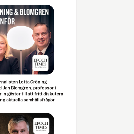
rnalisten Lotta Gröning
 Jan Blomgren, professor i
 in gäster till att fritt diskutera
ing aktuella samhällsfrågor.