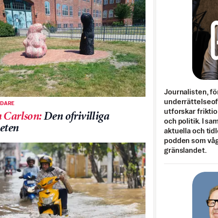
Journalisten, fö
underrättelseo
EDARE
utforskar frikti
 Carlson
:
Den ofrivilliga
och politik. I s
eten
aktuella och tid
podden som vågar
gränslandet.