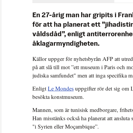
En 27-årig man har gripits i Fra
för att ha planerat ett ”jihadisti
våldsdåd”, enligt antiterrorenh
åklagarmyndigheten.
Källor uppger för nyhetsbyrån AFP att utred
på att slå till mot ”ett museum i Paris och 
judiska samfundet" men att inga specifika mål
Enligt
Le Mondes
uppgifter rör det sig om 
besökta konstmuseum.
Mannen, som är tunisisk medborgare, frihet
Han misstänks också ha planerat att ansluta si
"i Syrien eller Moçambique”.