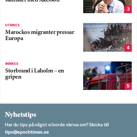
samtalet med Åkesson
3
UTRIKES
Marockos migranter pressar
Europa
4
INRIKES
Storbrand i Laholm – en
gripen
5
Nyhetstips
Har du tips på något vi borde skriva om? Skicka till
es.semithcope@spit