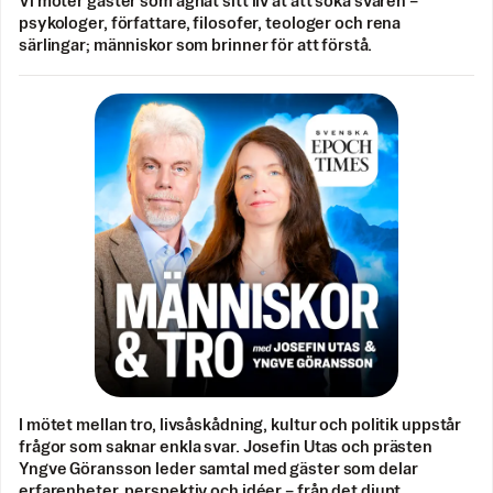
Vi möter gäster som ägnat sitt liv åt att söka svaren –
psykologer, författare, filosofer, teologer och rena
särlingar; människor som brinner för att förstå.
I mötet mellan tro, livsåskådning, kultur och politik uppstår
frågor som saknar enkla svar. Josefin Utas och prästen
Yngve Göransson leder samtal med gäster som delar
erfarenheter, perspektiv och idéer – från det djupt