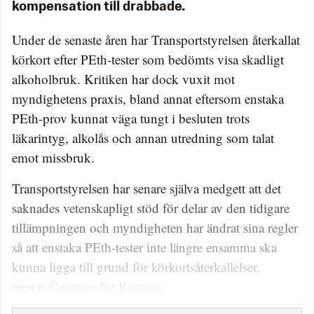
kompensation till drabbade.
Under de senaste åren har Transportstyrelsen återkallat
körkort efter PEth-tester som bedömts visa skadligt
alkoholbruk. Kritiken har dock vuxit mot
myndighetens praxis, bland annat eftersom enstaka
PEth-prov kunnat väga tungt i besluten trots
läkarintyg, alkolås och annan utredning som talat
emot missbruk.
Transportstyrelsen har senare själva medgett att det
saknades vetenskapligt stöd för delar av den tidigare
tillämpningen och myndigheten har ändrat sina regler
så att enstaka PEth-tester inte längre ensamma ska
kunna ligga till grund för körkortsåterkallelser,
menar
Centrum för Rättvisa
.