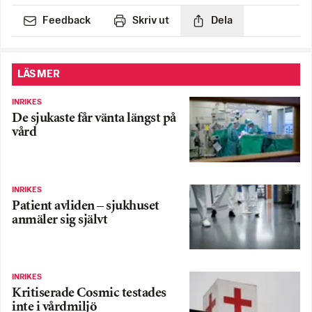
Feedback
Skriv ut
Dela
LÄS MER
INRIKES
De sjukaste får vänta längst på
vård
INRIKES
Patient avliden – sjukhuset
anmäler sig självt
INRIKES
Kritiserade Cosmic testades
inte i vårdmiljö