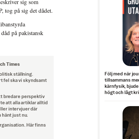
beskriver sig som
, tog på sig det dådet.
libanstyrda
r dåd på pakistansk
och Times
Följ med när jou
itisk ställning.
tillsammans med
rt fel ska vi skyndsamt
kärnfysik, bjuder
högt och lågt kr
tt bredare perspektiv
att alla artiklar alltid
eller intervjuer där
 hänt just nu.
ganisation. Här finns