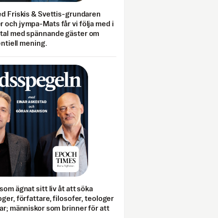
ed Friskis & Svettis-grundaren
 och jympa-Mats får vi följa med i
mtal med spännande gäster om
entiell mening.
som ägnat sitt liv åt att söka
ger, författare, filosofer, teologer
ar; människor som brinner för att