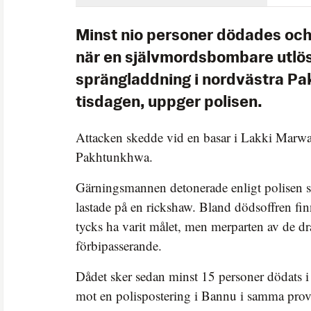
Minst nio personer dödades oc
när en självmordsbombare utlö
sprängladdning i nordvästra Pa
tisdagen, uppger polisen.
Attacken skedde vid en basar i Lakki Marwa
Pakhtunkhwa.
Gärningsmannen detonerade enligt polisen 
lastade på en rickshaw. Bland dödsoffren fin
tycks ha varit målet, men merparten av de d
förbipasserande.
Dådet sker sedan minst 15 personer dödats i
mot en polispostering i Bannu i samma provi