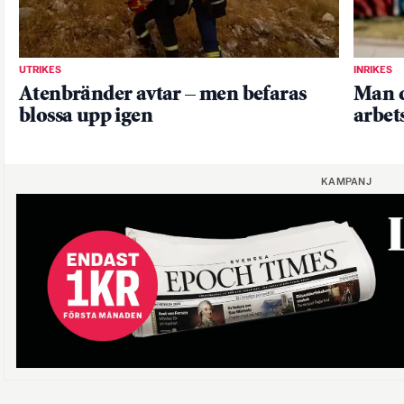
UTRIKES
INRIKES
Atenbränder avtar – men befaras
Man d
blossa upp igen
arbets
KAMPANJ