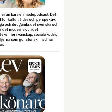
mer än bara en modepodcast. Det
 för kultur, ålder och perspektiv.
ga och det gamla, det svenska och
, det moderna och det
 dyker ner i vänskap, sociala koder,
jerna som gör stor skillnad när
ar.