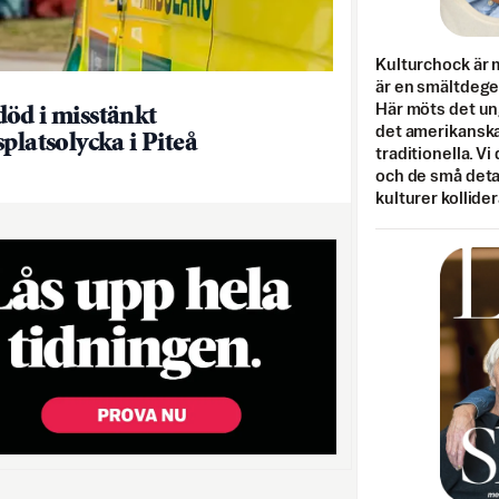
Kulturchock är 
är en smältdegel
Här möts det un
öd i misstänkt
det amerikanska
platsolycka i Piteå
traditionella. Vi
och de små detal
kulturer kollider