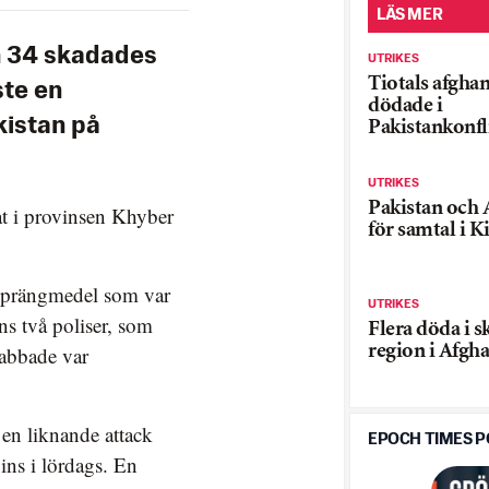
LÄS MER
h 34 skadades
UTRIKES
Tiotals afghan
ste en
dödade i
kistan på
Pakistankonfl
UTRIKES
Pakistan och 
t i provinsen Khyber
för samtal i K
sprängmedel som var
UTRIKES
ns två poliser, som
Flera döda i sk
region i Afgh
rabbade var
 en liknande attack
EPOCH TIMES 
ns i lördags. En