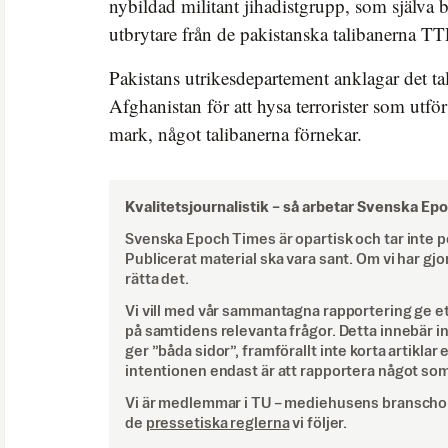
nybildad militant jihadistgrupp, som själva 
utbrytare från de pakistanska talibanerna TTP
Pakistans utrikesdepartement anklagar det ta
Afghanistan för att hysa terrorister som utfö
mark, något talibanerna förnekar.
Kvalitetsjournalistik –
så arbetar Svenska Ep
Svenska Epoch Times är opartisk och tar inte pol
Publicerat material ska vara sant. Om vi har gjo
rätta det.
Vi vill med vår sammantagna rapportering ge e
på samtidens relevanta frågor. Detta innebär inte 
ger ”båda sidor”, framförallt inte korta artiklar 
intentionen endast är att rapportera något som
Vi är medlemmar i TU – mediehusens branschor
de
pressetiska reglerna
vi följer.