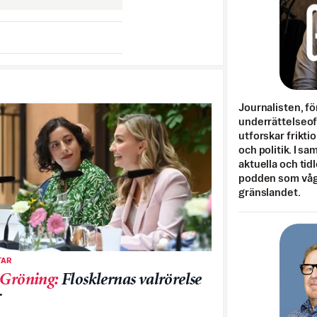
Journalisten, fö
underrättelseo
utforskar frikti
och politik. I s
aktuella och tid
podden som vågar
gränslandet.
AR
 Gröning
:
Flosklernas valrörelse
r