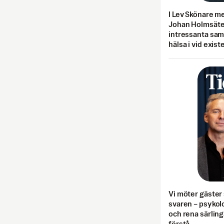
I Lev Skönare m
Johan Holmsäter
intressanta sa
hälsa i vid exist
Vi möter gäster 
svaren – psykolo
och rena särling