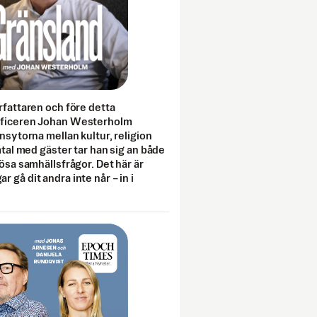
rfattaren och före detta
fficeren Johan Westerholm
onsytorna mellan kultur, religion
amtal med gäster tar han sig an både
lösa samhällsfrågor. Det här är
 gå dit andra inte når – in i