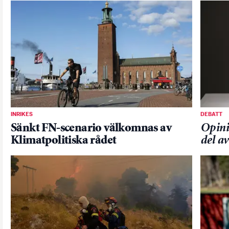
INRIKES
DEBATT
Sänkt FN-scenario välkomnas av
Opini
Klimatpolitiska rådet
del a