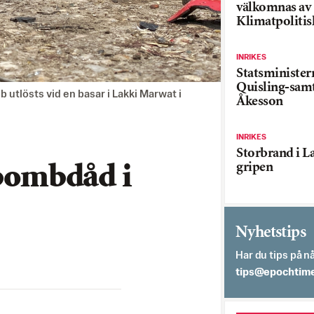
välkomnas av
Klimatpolitis
INRIKES
Statsministe
Quisling-sam
 utlösts vid en basar i Lakki Marwat i
Åkesson
INRIKES
Storbrand i L
gripen
 bombdåd i
Nyhetstips
Har du tips på nå
es.semithcope@