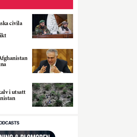
ska civila
ikt
Afghanistan
ina
alv i utsatt
anistan
PODCASTS