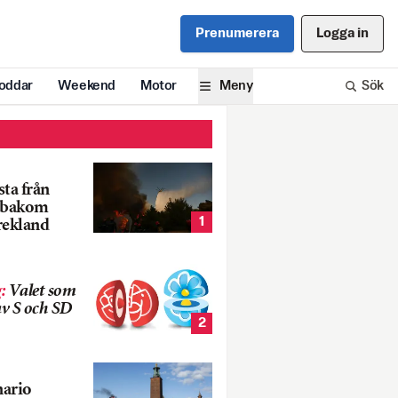
Prenumerera
Logga in
oddar
Weekend
Motor
Meny
Sök
ta från
k bakom
1
rekland
g
:
Valet som
v S och SD
2
nario