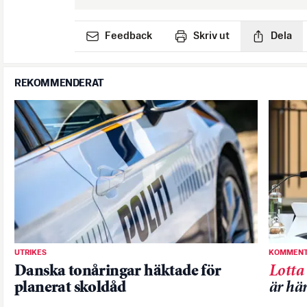
Feedback
Skriv ut
Dela
REKOMMENDERAT
UTRIKES
KOMMENT
Danska tonåringar häktade för
Lotta
planerat skoldåd
är hä