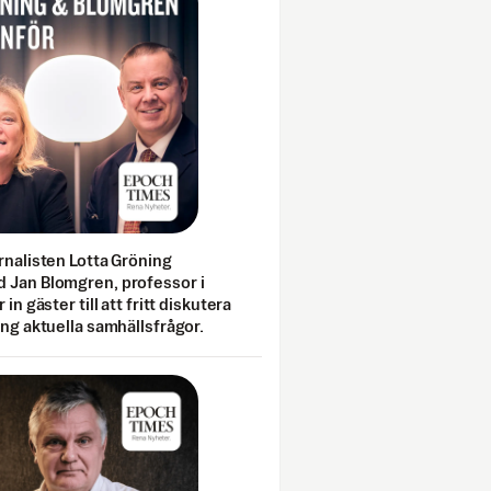
rnalisten Lotta Gröning
 Jan Blomgren, professor i
 in gäster till att fritt diskutera
ing aktuella samhällsfrågor.