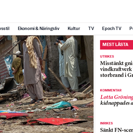
vsstil
Ekonomi & Näringsliv
Kultur
TV
Epoch TV
P
MEST LÄSTA
UTRIKES
Misstänkt gnis
vindkraftver
storbrand i G
KOMMENTAR
Lotta Grönin
kidnappades a
INRIKES
Sänkt FN-sce