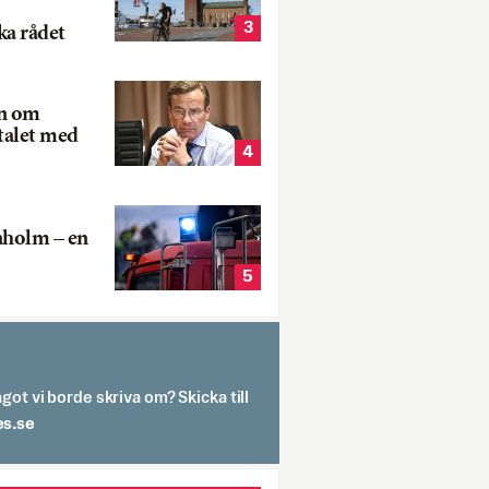
3
ka rådet
rn om
talet med
4
aholm – en
5
got vi borde skriva om? Skicka till
spit