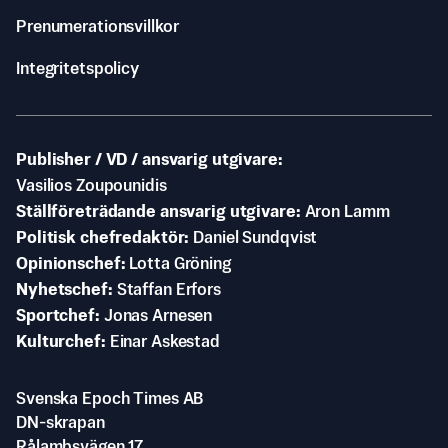
Prenumerationsvillkor
Integritetspolicy
Publisher / VD / ansvarig utgivare
Vasilios Zoupounidis
Ställföreträdande ansvarig utgivare
Aron Lamm
Politisk chefredaktör
Daniel Sundqvist
Opinionschef
Lotta Gröning
Nyhetschef
Staffan Erfors
Sportchef
Jonas Arnesen
Kulturchef
Einar Askestad
Svenska Epoch Times AB
DN-skrapan
Rålambsvägen 17