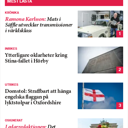
MEST LÄSTA
KRÖNIKA
Ramona Karlsson
:
Mats i
Säffle utvecklar transmissioner
i världsklass
1
INRIKES
Ytterligare oklarheter kring
Stina-fallet i Hörby
2
UTRIKES
Domstol: Straffbart att hänga
engelska flaggan på
lyktstolpar i Oxfordshire
3
OSIGNERAT
Ledarredaktionen
:
Det