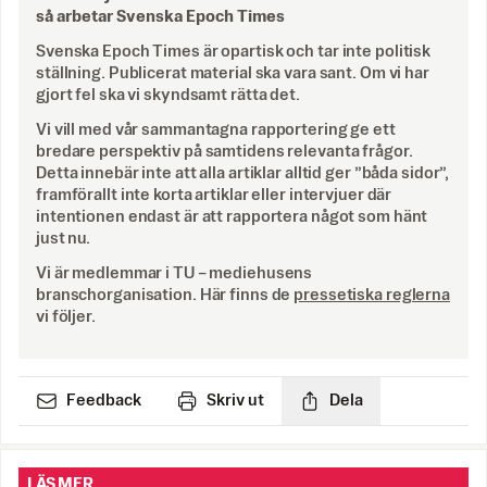
så arbetar Svenska Epoch Times
Svenska Epoch Times är opartisk och tar inte politisk
ställning. Publicerat material ska vara sant. Om vi har
gjort fel ska vi skyndsamt rätta det.
Vi vill med vår sammantagna rapportering ge ett
bredare perspektiv på samtidens relevanta frågor.
Detta innebär inte att alla artiklar alltid ger ”båda sidor”,
framförallt inte korta artiklar eller intervjuer där
intentionen endast är att rapportera något som hänt
just nu.
Vi är medlemmar i TU – mediehusens
branschorganisation. Här finns de
pressetiska reglerna
vi följer.
Feedback
Skriv ut
Dela
LÄS MER