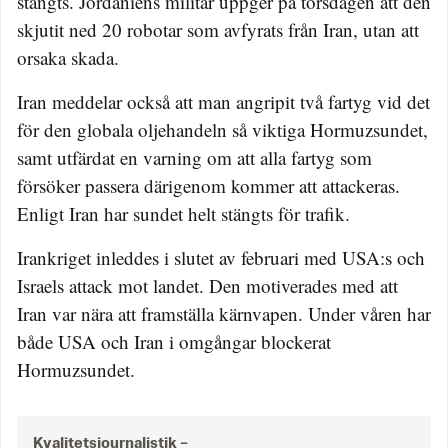
stängts. Jordaniens militär uppger på torsdagen att den
skjutit ned 20 robotar som avfyrats från Iran, utan att
orsaka skada.
Iran meddelar också att man angripit två fartyg vid det
för den globala oljehandeln så viktiga Hormuzsundet,
samt utfärdat en varning om att alla fartyg som
försöker passera därigenom kommer att attackeras.
Enligt Iran har sundet helt stängts för trafik.
Irankriget inleddes i slutet av februari med USA:s och
Israels attack mot landet. Den motiverades med att
Iran var nära att framställa kärnvapen. Under våren har
både USA och Iran i omgångar blockerat
Hormuzsundet.
Kvalitetsjournalistik –