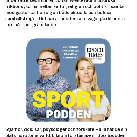
underrättelseofficeren Johan Westerholm utforskar
friktionsytorna mellan kultur, religion och politik. I samtal
med gäster tar han sig an både aktuella och tidlösa
samhällsfrågor. Det här är podden som vågar gå dit andra
inte når – in i gränslandet.
Stjärnor, doldisar, psykologer och forskare – alla har de sin
plats i idrottens värld. Liksom förstås även i Sportpodden