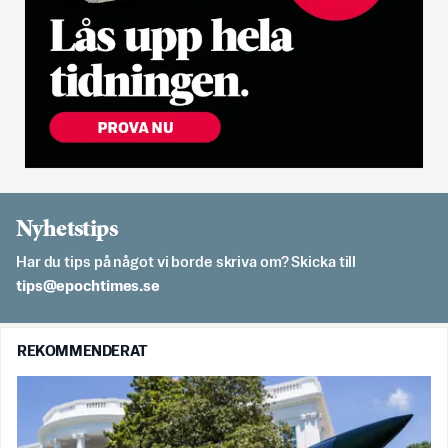
Nyhetstips
Har du tips på något vi borde skriva om? Skicka till
es.semithcope@spit
REKOMMENDERAT