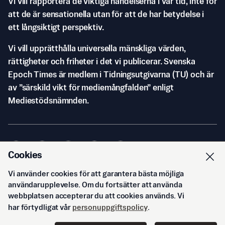
Vi vill rapportera de viktiga händelserna i vår tid, inte för
att de är sensationella utan för att de har betydelse i
ett långsiktigt perspektiv.
Vi vill upprätthålla universella mänskliga värden,
rättigheter och friheter i det vi publicerar. Svenska
Epoch Times är medlem i Tidningsutgivarna (TU) och är
av ”särskild vikt för mediemångfalden” enligt
Mediestödsnämnden.
Cookies
Vi använder cookies för att garantera bästa möjliga
© Svenska Epoch Times AB
2026
användarupplevelse. Om du fortsätter att använda
webbplatsen accepterar du att cookies används. Vi
har förtydligat vår
personuppgiftspolicy
.