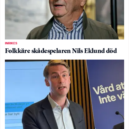
INRIKES
Folkkäre skådespelaren Nils Eklund död