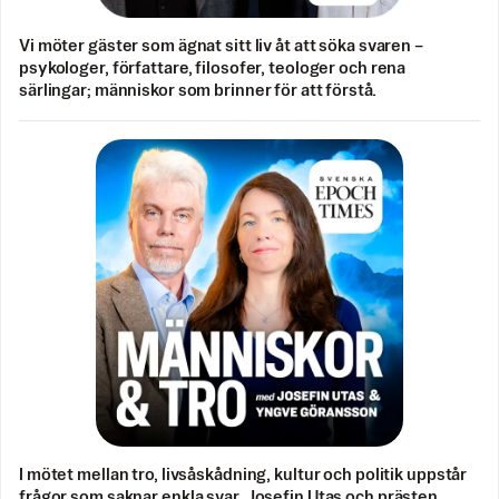
Vi möter gäster som ägnat sitt liv åt att söka svaren –
psykologer, författare, filosofer, teologer och rena
särlingar; människor som brinner för att förstå.
I mötet mellan tro, livsåskådning, kultur och politik uppstår
frågor som saknar enkla svar. Josefin Utas och prästen