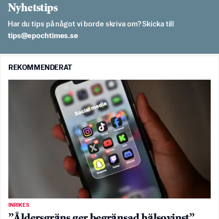
Nyhetstips
Har du tips på något vi borde skriva om? Skicka till
es.semithcope@spit
REKOMMENDERAT
INRIKES
”Åldersgräns ger begränsad hälsovinst”