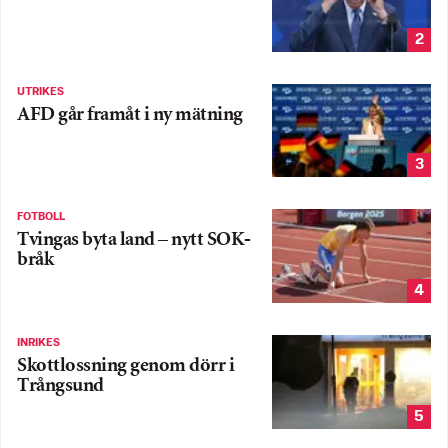
2
UTRIKES
AFD går framåt i ny mätning
3
FOTBOLL
Tvingas byta land – nytt SOK-
bråk
4
INRIKES
Skottlossning genom dörr i
Trångsund
5