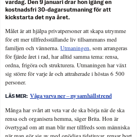
vardag. Den 9 januari drar hon igång en
kostnadsfri 30-dagarsutmaning för att
kickstarta det nya året.
Målet är att hjälpa privatpersoner att skapa utrymme
för ett mer tillfredsställande liv tillsammans med
familjen och vännerna.
Utmaningen
, som arrangeras
för fjärde året i rad, har alltid samma tema: rensa,
ordna, frigöra och strukturera. Utmaningen har växt
sig större för varje år och attraherade i höstas 6 500
personer.
Våga varva ner – ny samhällstrend
Många har svårt att veta var de ska börja när de ska
rensa och organisera hemma, säger Brita. Hon är
övertygad om att man blir mer tillfreds som människa
när man gör sig av med onödiga tidstjuvar, rensar bort