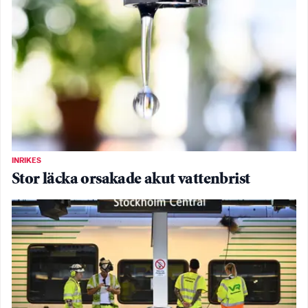
INRIKES
Stor läcka orsakade akut vattenbrist