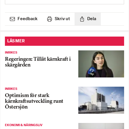
Feedback
Skriv ut
Dela
LÄS MER
INRIKES
Regeringen: Tillåt kärnkraft i
skärgården
INRIKES
Optimism för stark
kärnkraftsutveckling runt
Östersjön
EKONOMI & NÄRINGSLIV