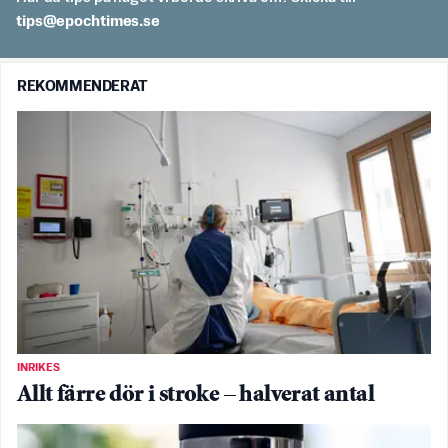
es.semithcope@spit
REKOMMENDERAT
INRIKES
Allt färre dör i stroke – halverat antal