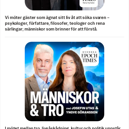
Vi möter gäster som ägnat sitt liv åt att söka svaren –
psykologer, författare, filosofer, teologer och rena
särlingar; människor som brinner för att förstå.
I mötet mellan tro, livsåskådning, kultur och politik uppstår