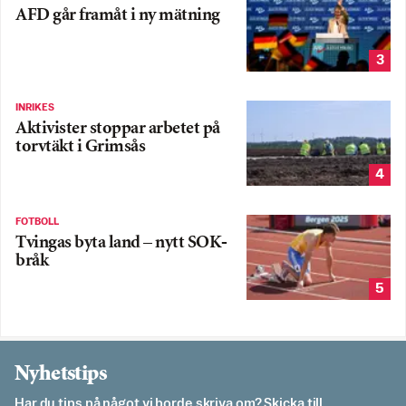
AFD går framåt i ny mätning
3
INRIKES
Aktivister stoppar arbetet på
torvtäkt i Grimsås
4
FOTBOLL
Tvingas byta land – nytt SOK-
bråk
5
Nyhetstips
Har du tips på något vi borde skriva om? Skicka till