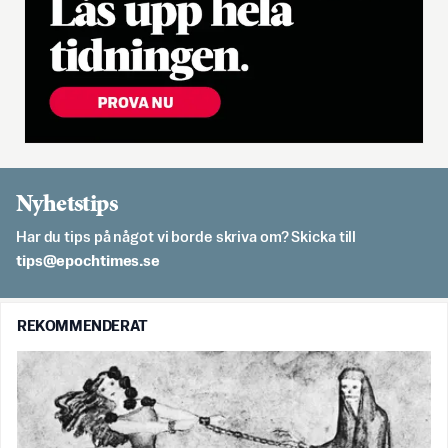
Nyhetstips
Har du tips på något vi borde skriva om? Skicka till
es.semithcope@spit
REKOMMENDERAT