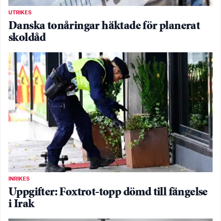
UTRIKES
Danska tonåringar häktade för planerat
skoldåd
INRIKES
Uppgifter: Foxtrot-topp dömd till fängelse
i Irak