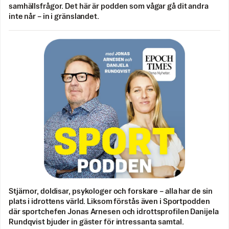
samhällsfrågor. Det här är podden som vågar gå dit andra
inte når – in i gränslandet.
Stjärnor, doldisar, psykologer och forskare – alla har de sin
plats i idrottens värld. Liksom förstås även i Sportpodden
där sportchefen Jonas Arnesen och idrottsprofilen Danijela
Rundqvist bjuder in gäster för intressanta samtal.