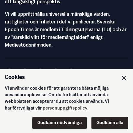
ett långsiktigt perspektiv.
Vi vill upprätthålla universella mänskliga värden,
rättigheter och friheter i det vi publicerar. Svenska
Epoch Times är medlem i Tidningsutgivarna (TU) och är
av ”särskild vikt för mediemångfalden” enligt
Mediestödsnämnden.
Cookies
Vi använder cookies för att garantera bästa möjliga
© Svenska Epoch Times AB
2026
användarupplevelse. Om du fortsätter att använda
webbplatsen accepterar du att cookies används. Vi
har förtydligat vår
personuppgiftspolicy
.
Godkänn nödvändiga
Godkänn alla
Start
Innehåll
Podd
Senaste
Logga in