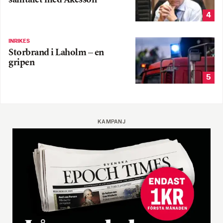
samtalet med Åkesson
4
INRIKES
Storbrand i Laholm – en
gripen
5
KAMPANJ