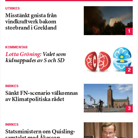
UTRIKES
Misstänkt gnista från
vindkraftverk bakom
storbrand i Grekland
1
KOMMENTAR
Lotta Gröning
:
Valet som
kidnappades av S och SD
2
INRIKES
Sänkt FN-scenario välkomnas
av Klimatpolitiska rådet
3
INRIKES
Statsministern om Quisling-