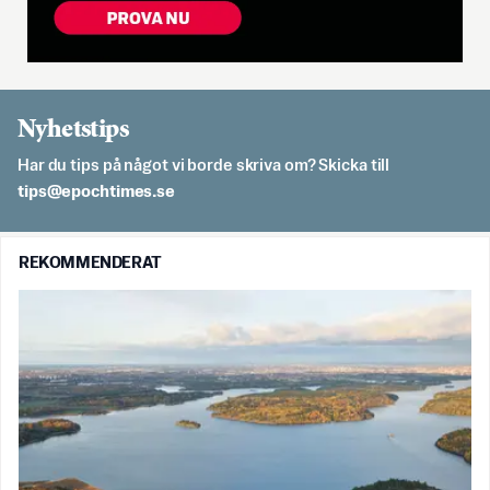
Nyhetstips
Har du tips på något vi borde skriva om? Skicka till
es.semithcope@spit
REKOMMENDERAT