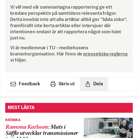
Vi vill med vår sammantagna rapportering ge ett
bredare perspektiv på samtidens relevanta frågor.
Detta innebär inte att alla artiklar alltid ger ”båda sidor”,
framförallt inte korta artiklar eller intervjuer där
intentionen endast är att rapportera något som hänt
just nu.
Vi är medlemmar i TU – mediehusens
branschorganisation. Här finns de
pressetiska reglerna
vi följer.
Feedback
Skriv ut
Dela
MEST LÄSTA
KRÖNIKA
Ramona Karlsson
:
Mats i
Säffle utvecklar transmissioner