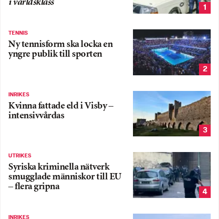
i världsklass
1
TENNIS
Ny tennisform ska locka en
yngre publik till sporten
2
INRIKES
Kvinna fattade eld i Visby –
intensivvårdas
3
UTRIKES
Syriska kriminella nätverk
smugglade människor till EU
– flera gripna
4
INRIKES