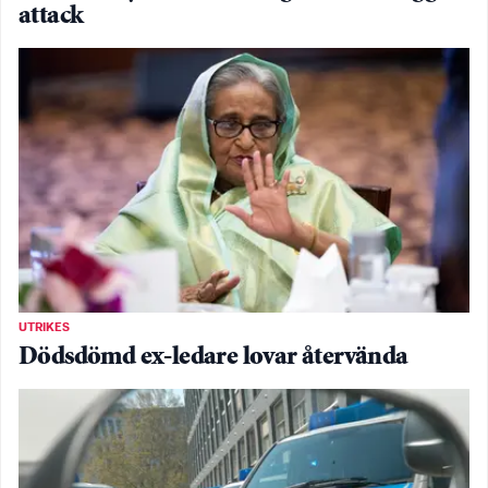
attack
UTRIKES
Dödsdömd ex-ledare lovar återvända