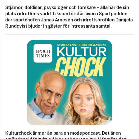
Stjärnor, doldisar, psykologer och forskare – alla har de sin
plats i idrottens värld. Liksom förstås även i Sportpodden
där sportchefen Jonas Arnesen och idrottsprofilen Danijela
Rundqvist bjuder in gäster för intressanta samtal.
Kulturchock är mer än bara en modepodcast. Det är en