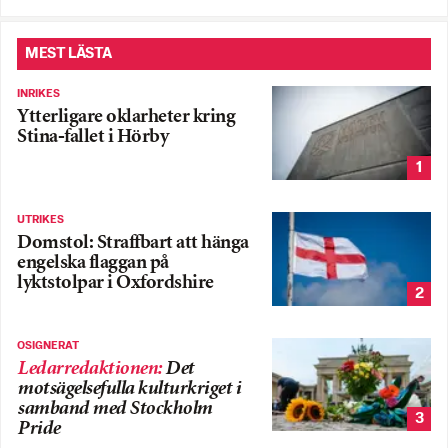
MEST LÄSTA
INRIKES
Ytterligare oklarheter kring
Stina-fallet i Hörby
1
UTRIKES
Domstol: Straffbart att hänga
engelska flaggan på
lyktstolpar i Oxfordshire
2
OSIGNERAT
Ledarredaktionen
:
Det
motsägelsefulla kulturkriget i
samband med Stockholm
3
Pride