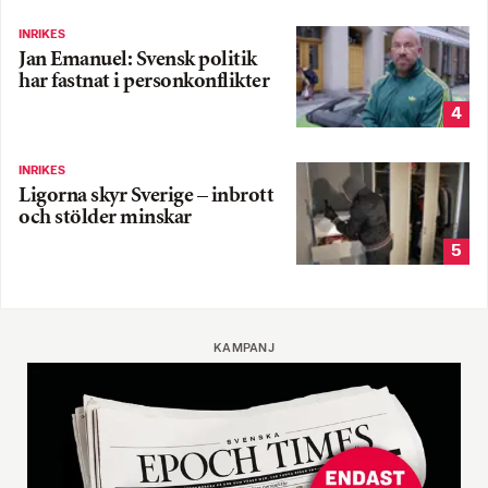
INRIKES
Jan Emanuel: Svensk politik
har fastnat i personkonflikter
4
INRIKES
Ligorna skyr Sverige – inbrott
och stölder minskar
5
KAMPANJ