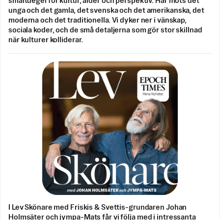
smältdegel för kultur, ålder och perspektiv. Här möts det
unga och det gamla, det svenska och det amerikanska, det
moderna och det traditionella. Vi dyker ner i vänskap,
sociala koder, och de små detaljerna som gör stor skillnad
när kulturer kolliderar.
I Lev Skönare med Friskis & Svettis-grundaren Johan
Holmsäter och jympa-Mats får vi följa med i intressanta