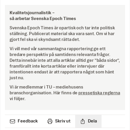
Kvalitetsjournalistik –
så arbetar Svenska Epoch Times
Svenska Epoch Times är opartisk och tar inte politisk
ställning. Publicerat material ska vara sant. Om vi har
gjort fel ska vi skyndsamt rätta det.
Vi vill med vår sammantagna rapportering ge ett
bredare perspektiv på samtidens relevanta frågor.
Detta innebär inte att alla artiklar alltid ger ”båda sidor”,
framförallt inte korta artiklar eller intervjuer där
intentionen endast är att rapportera något som hänt
just nu.
Vi är medlemmar i TU – mediehusens
branschorganisation. Här finns de
pressetiska reglerna
vi följer.
Feedback
Skriv ut
Dela