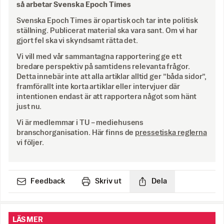
så arbetar Svenska Epoch Times
Svenska Epoch Times är opartisk och tar inte politisk
ställning. Publicerat material ska vara sant. Om vi har
gjort fel ska vi skyndsamt rätta det.
Vi vill med vår sammantagna rapportering ge ett
bredare perspektiv på samtidens relevanta frågor.
Detta innebär inte att alla artiklar alltid ger ”båda sidor”,
framförallt inte korta artiklar eller intervjuer där
intentionen endast är att rapportera något som hänt
just nu.
Vi är medlemmar i TU – mediehusens
branschorganisation. Här finns de
pressetiska reglerna
vi följer.
Feedback
Skriv ut
Dela
LÄS MER