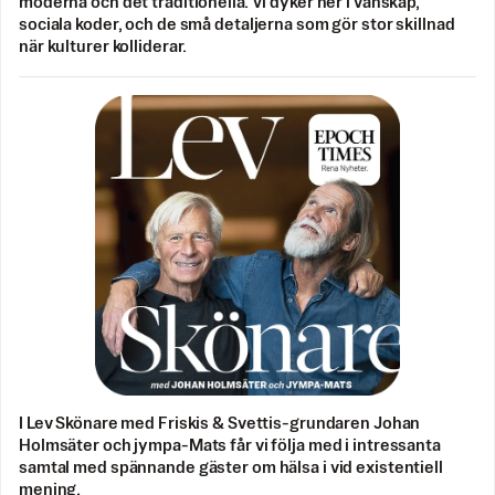
moderna och det traditionella. Vi dyker ner i vänskap,
sociala koder, och de små detaljerna som gör stor skillnad
när kulturer kolliderar.
I Lev Skönare med Friskis & Svettis-grundaren Johan
Holmsäter och jympa-Mats får vi följa med i intressanta
samtal med spännande gäster om hälsa i vid existentiell
mening.