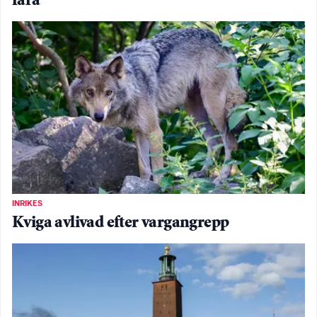
fara
INRIKES
Kviga avlivad efter vargangrepp