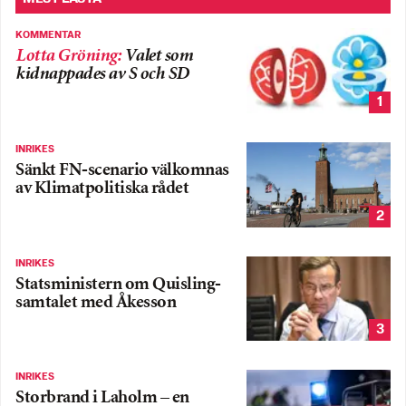
KOMMENTAR
Lotta Gröning
:
Valet som
kidnappades av S och SD
1
INRIKES
Sänkt FN-scenario välkomnas
av Klimatpolitiska rådet
2
INRIKES
Statsministern om Quisling-
samtalet med Åkesson
3
INRIKES
Storbrand i Laholm – en