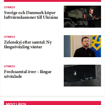
UTRIKES
Sverige och Danmark köper
luftvärnskanoner till Ukraina
UTRIKES
Zelenskyj efter samtal: Ny
fångutväxling väntar
UTRIKES
Fredssamtal över – fångar
utväxlade
MEST LÄSTA