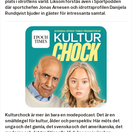
plats i idrottens värld. Liksom förstås även i Sportpodden
där sportchefen Jonas Arnesen och idrottsprofilen Danijela
Rundqvist bjuder in gäster för intressanta samtal.
Kulturchock är mer än bara en modepodcast. Det är en
smältdegel för kultur, ålder och perspektiv. Här möts det
unga och det gamla, det svenska och det amerikanska, det