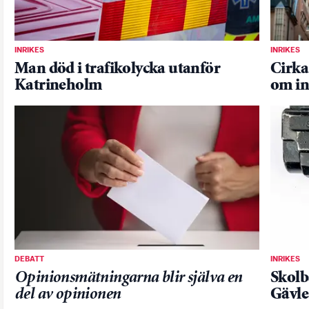
INRIKES
INRIKES
Man död i trafikolycka utanför
Cirka
Katrineholm
om in
DEBATT
INRIKES
Opinionsmätningarna blir själva en
Skolb
del av opinionen
Gävle