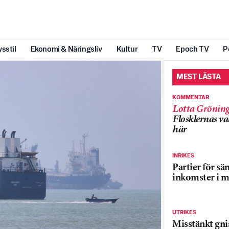
vsstil
Ekonomi & Näringsliv
Kultur
TV
Epoch TV
P
MEST LÄSTA
KOMMENTAR
Lotta Grönin
Flosklernas val
här
INRIKES
Partier för sä
inkomster i m
UTRIKES
Misstänkt gnis