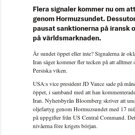
Flera signaler kommer nu om att
genom Hormuzsundet. Dessuto
pausat sanktionerna på iransk olj
på världsmarknaden.
Är sundet öppet eller inte? Signalerna är ok
Iran säger kommer fler tecken på att alltmer ol
Persiska viken.
USA:s vice president JD Vance sade på månd
öppet, i samband med att han kommenterad
Iran. Nyhetsbyrån Bloomberg skriver att un
oljefartyg genom Hormuzsundet med 17 miljo
på uppgifter från US Central Command. Det
nivåerna före krigets början.