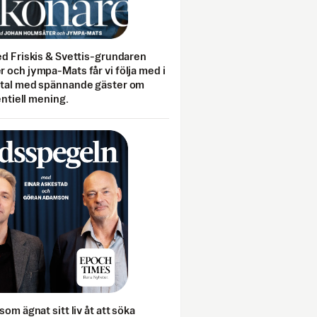
ed Friskis & Svettis-grundaren
 och jympa-Mats får vi följa med i
mtal med spännande gäster om
entiell mening.
som ägnat sitt liv åt att söka