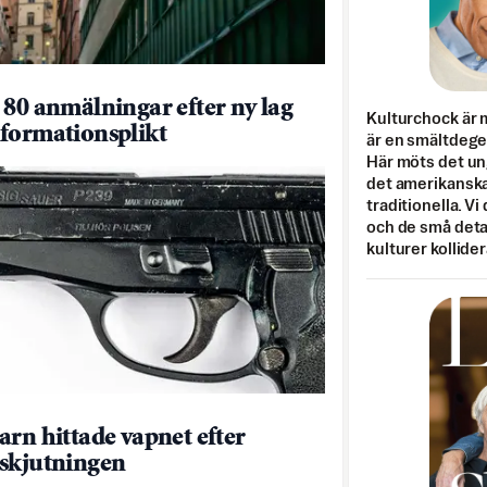
 80 anmälningar efter ny lag
Kulturchock är 
formationsplikt
är en smältdegel
Här möts det un
det amerikanska
traditionella. Vi
och de små detal
kulturer kollider
arn hittade vapnet efter
skjutningen