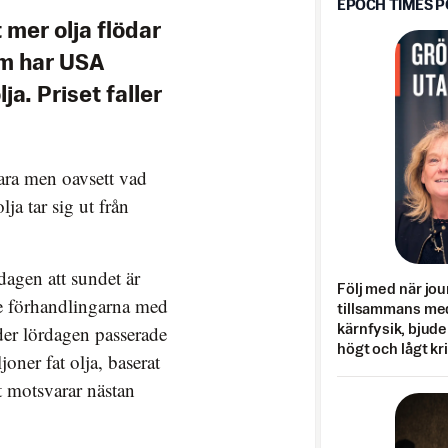
EPOCH TIMES 
 mer olja flödar
m har USA
a. Priset faller
lara men oavsett vad
ja tar sig ut från
agen att sundet är
Följ med när jou
e förhandlingarna med
tillsammans med
der lördagen passerade
kärnfysik, bjuder
högt och lågt kr
ner fat olja, baserat
 motsvarar nästan