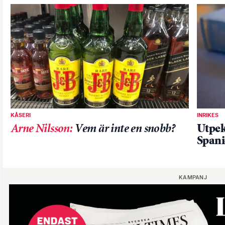
KÅSERI
INRIKES
Arne Nilsson
:
Vem är inte en snobb?
Utpek
Span
KAMPANJ