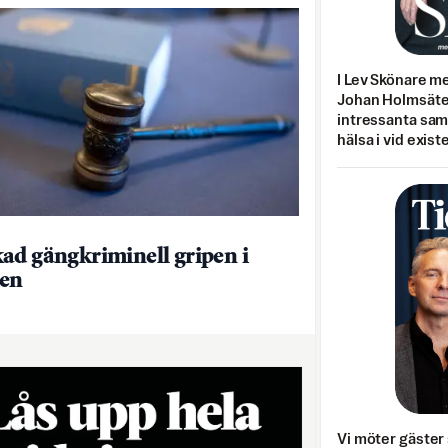
I Lev Skönare m
Johan Holmsäter
intressanta sa
hälsa i vid exist
ad gängkriminell gripen i
ien
Vi möter gäster 