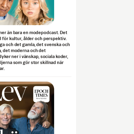
mer än bara en modepodcast. Det
 för kultur, ålder och perspektiv.
ga och det gamla, det svenska och
, det moderna och det
 dyker ner i vänskap, sociala koder,
jerna som gör stor skillnad när
ar.