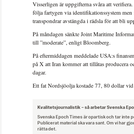
Visserligen är uppgifterna svåra att verifiera.
följa fartygen via identifikationssystem men
transpondrar avstängda i rädsla för att bli up
På måndagen sänkte Joint Maritime Informa
till ”moderate”, enligt Bloomberg.
På eftermiddagen meddelade USA:s finansmi
på X att Iran kommer att tillåtas producera o
dagar.
Ett fat Nordsjöolja kostade 77, 80 dollar vid
Kvalitetsjournalistik –
så arbetar Svenska Ep
Svenska Epoch Times är opartisk och tar inte pol
Publicerat material ska vara sant. Om vi har gjo
rätta det.