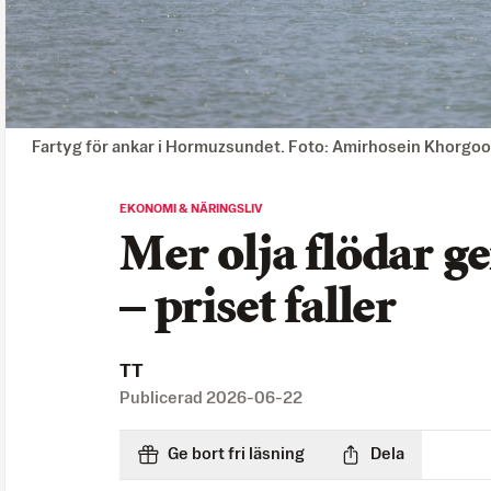
Fartyg för ankar i Hormuzsundet. Foto: Amirhosein Khorgoo
EKONOMI & NÄRINGSLIV
Mer olja flödar
– priset faller
TT
Publicerad
2026-06-22
Ge bort fri läsning
Dela