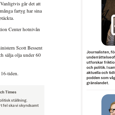
 Vanligtvis går det att
 många fartyg har sina
ptäckta.
tion Center hotnivån
nistern Scott Bessent
Journalisten, fö
ch sälja olja under 60
underrättelseo
utforskar frikti
och politik. I s
 16-tiden.
aktuella och tid
podden som vågar
gränslandet.
och Times
itisk ställning.
rt fel ska vi skyndsamt