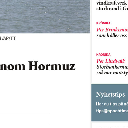
vindkraftver
storbrand i G
KRÖNIKA
Per Brinkemo
som håller os
i /AP/TT
KRÖNIKA
Per Lindvall
:
 genom Hormuz
Storbankerna
saknar motsty
Nyhetstips
Har du tips på nå
es.semithcope@