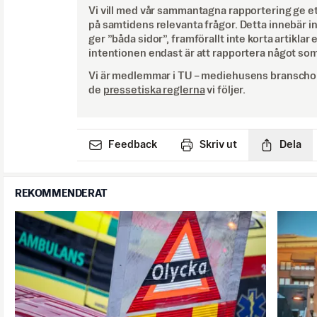
Vi vill med vår sammantagna rapportering ge e
på samtidens relevanta frågor. Detta innebär inte 
ger ”båda sidor”, framförallt inte korta artiklar 
intentionen endast är att rapportera något som
Vi är medlemmar i TU – mediehusens branschor
de
pressetiska reglerna
vi följer.
Feedback
Skriv ut
Dela
REKOMMENDERAT