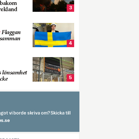
k bakom
3
rekland
:
Flaggan
s samman
4
s lönsamhet
5
cke
got vi borde skriva om? Skicka till
spit