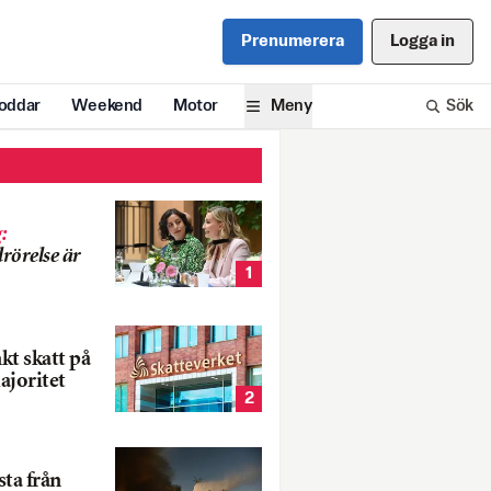
Prenumerera
Logga in
oddar
Weekend
Motor
Meny
Sök
g
:
rörelse är
1
nkt skatt på
ajoritet
2
ta från