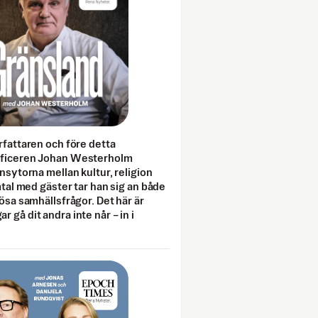
rfattaren och före detta
fficeren Johan Westerholm
onsytorna mellan kultur, religion
amtal med gäster tar han sig an både
lösa samhällsfrågor. Det här är
 gå dit andra inte når – in i