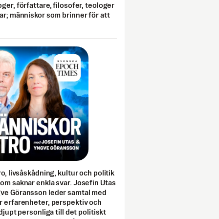
ger, författare, filosofer, teologer
ar; människor som brinner för att
o, livsåskådning, kultur och politik
som saknar enkla svar. Josefin Utas
gve Göransson leder samtal med
r erfarenheter, perspektiv och
djupt personliga till det politiskt