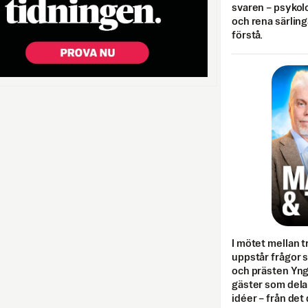
svaren – psykolo
och rena särling
förstå.
I mötet mellan tr
uppstår frågor 
och prästen Yn
gäster som dela
idéer – från det 