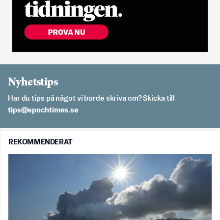
Nyhetstips
Har du tips på något vi borde skriva om? Skicka till
es.semithcope@spit
REKOMMENDERAT