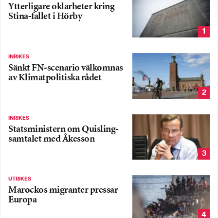
Ytterligare oklarheter kring
Stina-fallet i Hörby
1
INRIKES
Sänkt FN-scenario välkomnas
av Klimatpolitiska rådet
2
INRIKES
Statsministern om Quisling-
samtalet med Åkesson
3
UTRIKES
Marockos migranter pressar
Europa
4