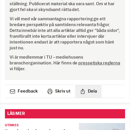
ställning. Publicerat material ska vara sant. Om vi har
gjort fel ska vi skyndsamt rätta det.
Vi vill med vår sammantagna rapportering ge ett
bredare perspektiv på samtidens relevanta frågor.
Detta innebär inte att alla artiklar alltid ger ”båda sidor”,
framförallt inte korta artiklar eller intervjuer där
intentionen endast är att rapportera något som hänt
just nu.
Vi är medlemmar i TU – mediehusens
branschorganisation. Här finns de
pressetiska reglerna
vi följer.
Feedback
Skriv ut
Dela
LÄS MER
UTRIKES