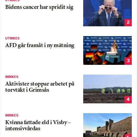
UTRIKES
Bidens cancer har spridit sig
2
UTRIKES
AFD går framåt i ny mätning
3
INRIKES
Aktivister stoppar arbetet på
torvtäkt i Grimsås
4
INRIKES
Kvinna fattade eld i Visby –
intensivvårdas