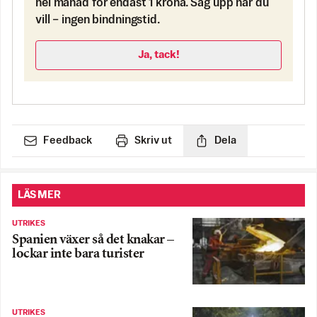
hel månad för endast 1 krona. Säg upp när du
vill – ingen bindningstid.
Ja, tack!
Feedback
Skriv ut
Dela
LÄS MER
UTRIKES
Spanien växer så det knakar –
lockar inte bara turister
UTRIKES