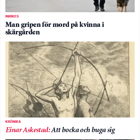
INRIKES
Man gripen för mord på kvinna i
skärgården
KRÖNIKA
Einar Askestad
:
Att bocka och buga sig