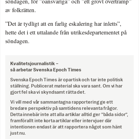
söndagen, för ”oansvariga” och ”ett grovt övertramp”
av folkrätten.
”Det är tydligt att en farlig eskalering har inletts”,
hette det i ett uttalande från utrikesdepartementet på
söndagen.
Kvalitetsjournalistik –
så arbetar Svenska Epoch Times
Svenska Epoch Times är opartisk och tar inte politisk
ställning. Publicerat material ska vara sant. Om vi har
gjort fel ska vi skyndsamt rätta det.
Vi vill med vår sammantagna rapportering ge ett
bredare perspektiv på samtidens relevanta frågor.
Detta innebär inte att alla artiklar alltid ger ”båda sidor”,
framförallt inte korta artiklar eller intervjuer där
intentionen endast är att rapportera något som hänt
just nu.