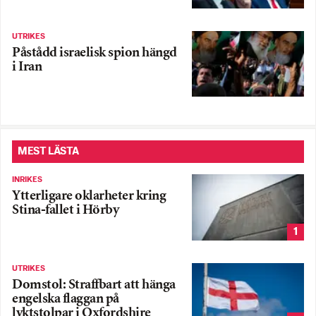
UTRIKES
Påstådd israelisk spion hängd
i Iran
MEST LÄSTA
INRIKES
Ytterligare oklarheter kring
Stina-fallet i Hörby
1
UTRIKES
Domstol: Straffbart att hänga
engelska flaggan på
lyktstolpar i Oxfordshire