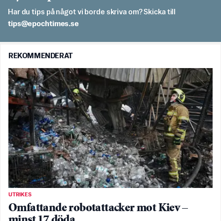
Har du tips på något vi borde skriva om? Skicka till
es.semithcope@spit
REKOMMENDERAT
UTRIKES
Omfattande robotattacker mot Kiev –
minst 17 döda