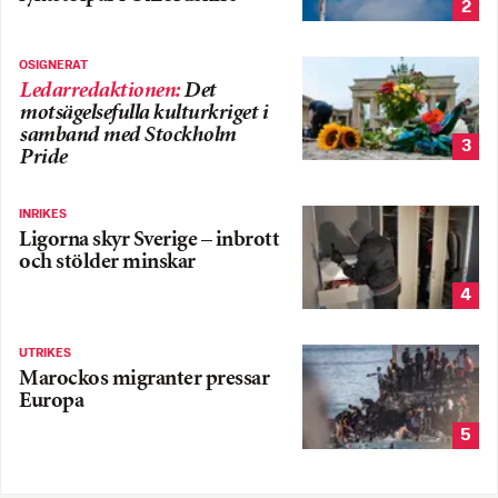
2
OSIGNERAT
Ledarredaktionen
:
Det
motsägelsefulla kulturkriget i
samband med Stockholm
3
Pride
INRIKES
Ligorna skyr Sverige – inbrott
och stölder minskar
4
UTRIKES
Marockos migranter pressar
Europa
5