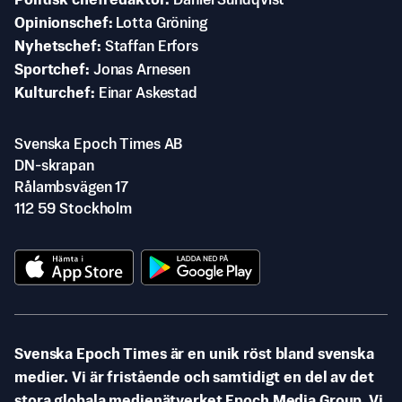
Politisk chefredaktör
Daniel Sundqvist
Opinionschef
Lotta Gröning
Nyhetschef
Staffan Erfors
Sportchef
Jonas Arnesen
Kulturchef
Einar Askestad
Svenska Epoch Times AB
DN-skrapan
Rålambsvägen 17
112 59 Stockholm
Svenska Epoch Times är en unik röst bland svenska
medier. Vi är fristående och samtidigt en del av det
stora globala medienätverket Epoch Media Group. Vi