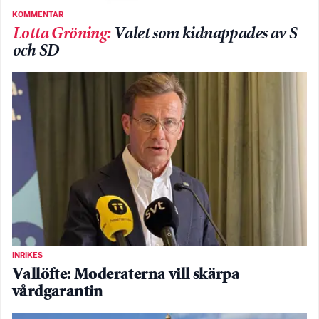
KOMMENTAR
Lotta Gröning
:
Valet som kidnappades av S
och SD
INRIKES
Vallöfte: Moderaterna vill skärpa
vårdgarantin