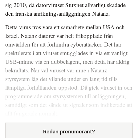
sig 2010, då datorviruset Stuxnet allvarligt skadade
den iranska anrikningsanläggningen Natanz.
Detta virus tros vara ett samarbete mellan USA och
Israel. Natanz datorer var helt frikopplade från
omvärlden för att förhindra cyberattacker. Det har
spekulerats i att viruset smugglades in via ett vanligt
USB-minne via en dubbelagent, men detta har aldrig
bekräftats. När väl viruset var inne i Natanz
styrsystem låg det vilande under en lång tid tills
lämpliga förhållanden uppstod. Då gick viruset in och
programmerade om styrsystemen till anläggningen,
samtidigt som det sände ut signaler som indikerade att
allt fungerade normalt.
Redan prenumerant?