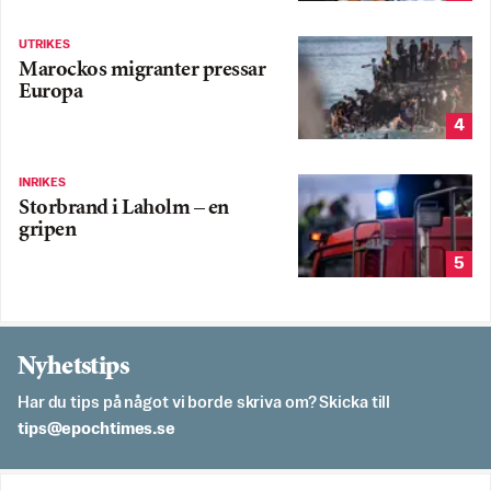
UTRIKES
Marockos migranter pressar
Europa
4
INRIKES
Storbrand i Laholm – en
gripen
5
Nyhetstips
Har du tips på något vi borde skriva om? Skicka till
es.semithcope@spit