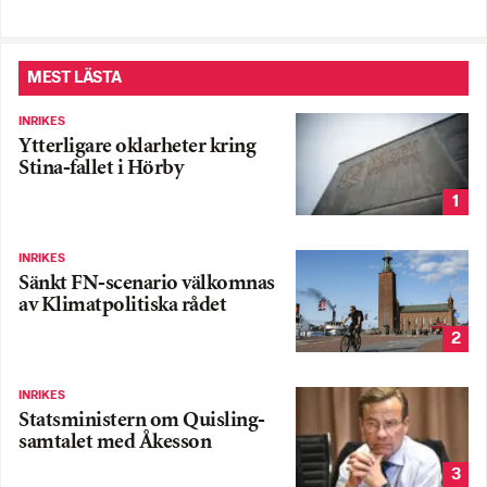
MEST LÄSTA
INRIKES
Ytterligare oklarheter kring
Stina-fallet i Hörby
1
INRIKES
Sänkt FN-scenario välkomnas
av Klimatpolitiska rådet
2
INRIKES
Statsministern om Quisling-
samtalet med Åkesson
3