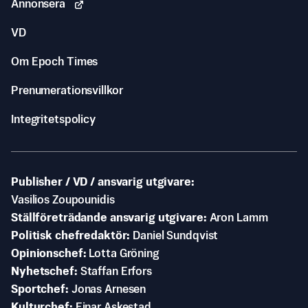
Annonsera
VD
Om Epoch Times
Prenumerationsvillkor
Integritetspolicy
Publisher / VD / ansvarig utgivare
Vasilios Zoupounidis
Ställföreträdande ansvarig utgivare
Aron Lamm
Politisk chefredaktör
Daniel Sundqvist
Opinionschef
Lotta Gröning
Nyhetschef
Staffan Erfors
Sportchef
Jonas Arnesen
Kulturchef
Einar Askestad