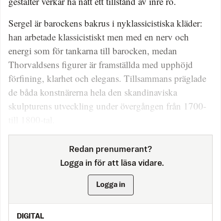
gestalter verkar ha nått ett tillstånd av inre ro.
Sergel är barockens bakrus i ny­klassicistiska kläder:
han arbetade klassicistiskt men med en nerv och
energi som för tankarna till barocken, medan
Thorvaldsens figurer är framställda med upphöjd
förfining, klarhet och elegans. Tillsammans präglade
de båda konstnärerna hela den skandinaviska
skulpturens utveckling under övergången från 1700-
till 1800-tal.
Redan prenumerant?
Logga in för att läsa vidare.
Logga in
DIGITAL