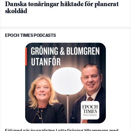
Danska tonåringar häktade för planerat
skoldåd
EPOCH TIMES PODCASTS
Följ med när journalisten Lotta Gröning tillsammans med