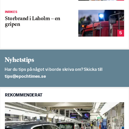
INRIKES
Storbrand i Laholm – en
gripen
5
Nyhetstips
Har du tips på något vi borde skriva om? Skicka till
es.semithcope@spit
REKOMMENDERAT