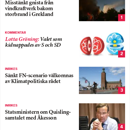
Misstänkt gnista från
vindkraftverk bakom
storbrand i Grekland
1
KOMMENTAR
Lotta Gröning
:
Valet som
kidnappades av S och SD
2
INRIKES
Sänkt FN-scenario välkomnas
av Klimatpolitiska rådet
3
INRIKES
Statsministern om Quisling-
samtalet med Åkesson
4