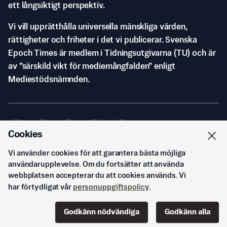
ett långsiktigt perspektiv.
Vi vill upprätthålla universella mänskliga värden,
rättigheter och friheter i det vi publicerar. Svenska
Epoch Times är medlem i Tidningsutgivarna (TU) och är
av ”särskild vikt för mediemångfalden” enligt
Mediestödsnämnden.
Cookies
Vi använder cookies för att garantera bästa möjliga
© Svenska Epoch Times AB
2026
användarupplevelse. Om du fortsätter att använda
webbplatsen accepterar du att cookies används. Vi
har förtydligat vår
personuppgiftspolicy
.
Godkänn nödvändiga
Godkänn alla
Start
Innehåll
Podd
Senaste
Logga in