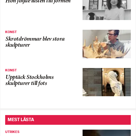
Hon följde lusten till formen
KONST
Skrotdrömmar blev stora
skulpturer
KONST
Upptäck Stockholms
skulpturer till fots
MEST LÄSTA
UTRIKES