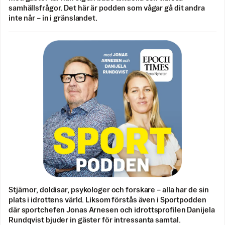
samhällsfrågor. Det här är podden som vågar gå dit andra
inte når – in i gränslandet.
Stjärnor, doldisar, psykologer och forskare – alla har de sin
plats i idrottens värld. Liksom förstås även i Sportpodden
där sportchefen Jonas Arnesen och idrottsprofilen Danijela
Rundqvist bjuder in gäster för intressanta samtal.