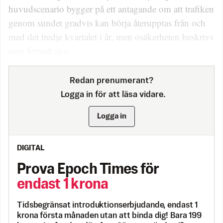
huvudscenario bygger på ett antagande om att trafiken
genom sundet gradvis kan börja återupptas från och
med det tredje kvartalet i år, men osäkerheten beskrivs
som fortsatt stor.
Redan prenumerant?
Logga in för att läsa vidare.
Logga in
DIGITAL
Prova Epoch Times för
endast 1 krona
Tidsbegränsat introduktionserbjudande, endast 1
krona första månaden utan att binda dig! Bara 199