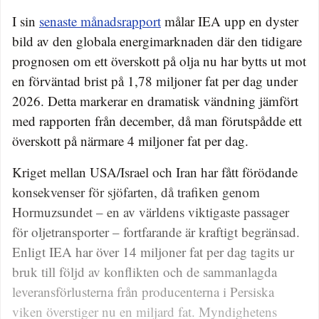
I sin
senaste månadsrapport
målar IEA upp en dyster
bild av den globala energimarknaden där den tidigare
prognosen om ett överskott på olja nu har bytts ut mot
en förväntad brist på 1,78 miljoner fat per dag under
2026. Detta markerar en dramatisk vändning jämfört
med rapporten från december, då man förutspådde ett
överskott på närmare 4 miljoner fat per dag.
Kriget mellan USA/Israel och Iran har fått förödande
konsekvenser för sjöfarten, då trafiken genom
Hormuzsundet – en av världens viktigaste passager
för oljetransporter – fortfarande är kraftigt begränsad.
Enligt IEA har över 14 miljoner fat per dag tagits ur
bruk till följd av konflikten och de sammanlagda
leveransförlusterna från producenterna i Persiska
viken överstiger nu en miljard fat. Myndighetens