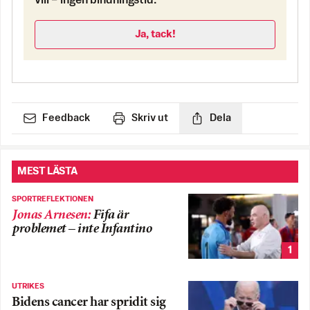
vill – ingen bindningstid.
Ja, tack!
Feedback
Skriv ut
Dela
MEST LÄSTA
SPORTREFLEKTIONEN
Jonas Arnesen
:
Fifa är
problemet – inte Infantino
1
UTRIKES
Bidens cancer har spridit sig