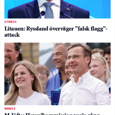
UTRIKES
Litauen: Ryssland överväger ”falsk flagg”-
attack
INRIKES