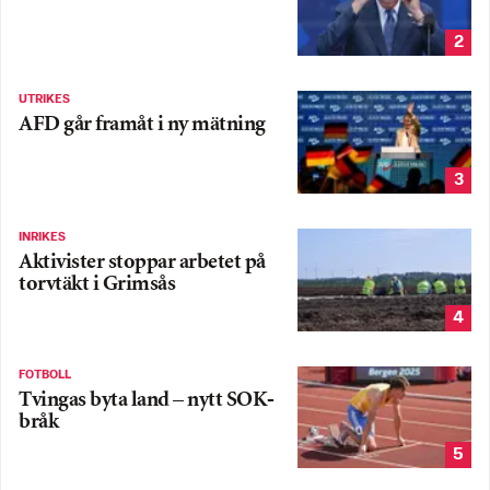
2
UTRIKES
AFD går framåt i ny mätning
3
INRIKES
Aktivister stoppar arbetet på
torvtäkt i Grimsås
4
FOTBOLL
Tvingas byta land – nytt SOK-
bråk
5