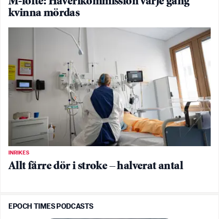
M-löfte: Haverikommission varje gång
kvinna mördas
INRIKES
Allt färre dör i stroke – halverat antal
EPOCH TIMES PODCASTS