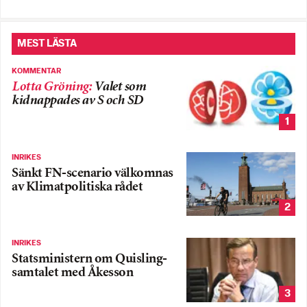
MEST LÄSTA
KOMMENTAR
Lotta Gröning
:
Valet som
kidnappades av S och SD
1
INRIKES
Sänkt FN-scenario välkomnas
av Klimatpolitiska rådet
2
INRIKES
Statsministern om Quisling-
samtalet med Åkesson
3