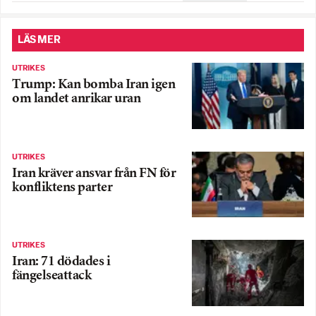
LÄS MER
UTRIKES
Trump: Kan bomba Iran igen
om landet anrikar uran
UTRIKES
Iran kräver ansvar från FN för
konfliktens parter
UTRIKES
Iran: 71 dödades i
fängelseattack