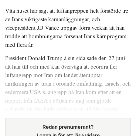
Vita huset har sagt att luftangreppen helt förstörde tre
av Irans viktigaste kärnanläggningar, och
vicepresident JD Vance uppgav förra veckan att han
trodde att bombningarna försenat Irans kärnprogram
med flera år.
President Donald Trump å sin sida sade den 27 juni
att han till och med kan överväga att beordra fler
luftangrepp mot Iran om landet återupptar
anrikningen av uran i oroande omfattning. Israels, och
sedermera USA:s, angrepp på Iran kom efter att en
rapport från IAEA i början av maj som gjorde
gällande att Iran hade anrikat uran till 60 procent.
Redan prenumerant?
Logga in för att läsa vidare.