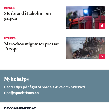
INRIKES
Storbrand i Laholm – en
gripen
4
UTRIKES
Marockos migranter pressar
Europa
5
Nyhetstips
Har du tips på något vi borde skriva om? Skicka till
es.semithcope@spit
REKOMMENDERAT