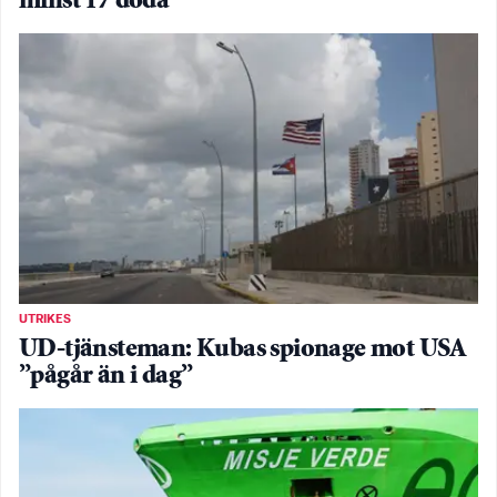
minst 17 döda
UTRIKES
UD-tjänsteman: Kubas spionage mot USA
”pågår än i dag”