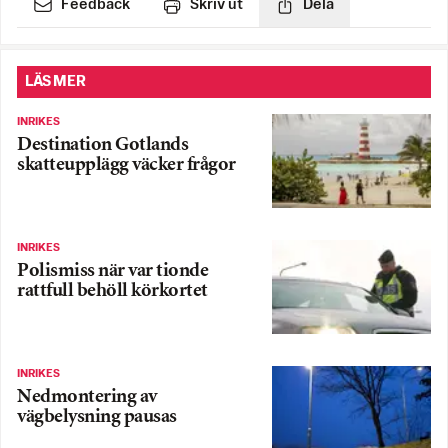
Feedback
Skriv ut
Dela
LÄS MER
INRIKES
Destination Gotlands
skatteupplägg väcker frågor
INRIKES
Polismiss när var tionde
rattfull behöll körkortet
INRIKES
Nedmontering av
vägbelysning pausas