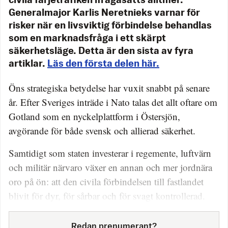
civila färjetrafiken ifrågasätts alltmer.
Generalmajor Karlis Neretnieks varnar för
risker när en livsviktig förbindelse behandlas
som en marknadsfråga i ett skärpt
säkerhetsläge. Detta är den sista av fyra
artiklar.
Läs den första delen här.
Öns strategiska betydelse har vuxit snabbt på senare
år. Efter Sveriges inträde i Nato talas det allt oftare om
Gotland som en nyckelplattform i Östersjön,
avgörande för både svensk och allierad säkerhet.
Samtidigt som staten inve­sterar i regemente, luftvärn
och militär närvaro växer en annan och mer jordnära
oro på ön: att den civila förbindelsen till fastlandet
blivit för dyr, för sårbar och för svagt kontrollerad.
Redan prenumerant?