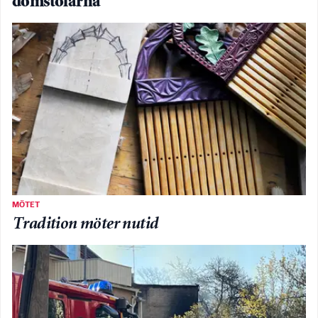
domstolarna
MÖTET
Tradition möter nutid