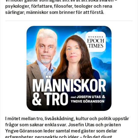
Vi möter gäster som ägnat sitt liv åt att söka svaren –
psykologer, författare, filosofer, teologer och rena
särlingar; människor som brinner för att förstå.
I mötet mellan tro, livsåskådning, kultur och politik uppstår
frågor som saknar enkla svar. Josefin Utas och prästen
Yngve Göransson leder samtal med gäster som delar
erfarenheter, perspektiv och idéer – från det djupt