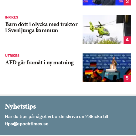
3
INRIKES
Barn dött i olycka med traktor
i Svenljunga kommun
4
UTRIKES
AFD går framåt i ny mätning
5
Nyhetstips
Har du tips på något vi borde skriva om? Skicka till
es.semithcope@spit