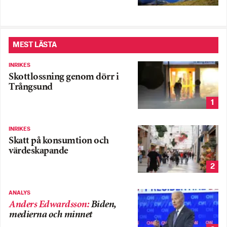
MEST LÄSTA
INRIKES
Skottlossning genom dörr i
Trångsund
1
INRIKES
Skatt på konsumtion och
värdeskapande
2
ANALYS
Anders Edwardsson
:
Biden,
medierna och minnet