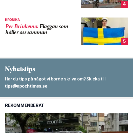
4
KRÖNIKA
Per Brinkemo
:
Flaggan som
håller oss samman
5
Nyhetstips
Har du tips på något vi borde skriva om? Skicka till
es.semithcope@spit
REKOMMENDERAT