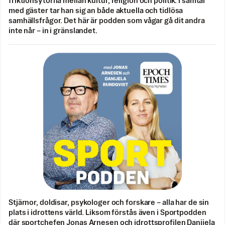
friktionsytorna mellan kultur, religion och politik. I samtal
med gäster tar han sig an både aktuella och tidlösa
samhällsfrågor. Det här är podden som vågar gå dit andra
inte når – in i gränslandet.
Stjärnor, doldisar, psykologer och forskare – alla har de sin
plats i idrottens värld. Liksom förstås även i Sportpodden
där sportchefen Jonas Arnesen och idrottsprofilen Danijela