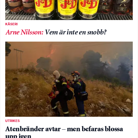
KÅSERI
Arne Nilsson
:
Vem är inte en snobb?
UTRIKES
Atenbränder avtar – men befaras blossa
upp igen