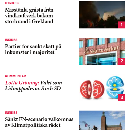
UTRIKES
Misstänkt gnista från
vindkraftverk bakom
storbrand i Grekland
1
INRIKES
Partier för sänkt skatt på
inkomster i majoritet
2
KOMMENTAR
Lotta Gröning
:
Valet som
kidnappades av S och SD
3
INRIKES
Sänkt FN-scenario välkomnas
av Klimatpolitiska rådet