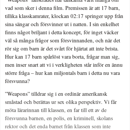
vad som sker i denna film. Premissen är att 17 barn,
tillika klasskamrater, klockan 02:17 springer upp från
sina sängar och försvinner ut i natten. I sin enkelhet
finns något briljant i detta koncept, för inget väcker
väl så många frågor som försvinnanden, och när det
rör sig om barn är det svårt för hjärtat att inte brista.
Hur kan 17 barn spårlöst vara borta, frågar man sig,
men inser snart att vi i verkligheten står inför en ännu
större fråga – hur kan miljontals barn i detta nu vara
försvunna?
”Weapons” tilldrar sig i en ordinär amerikansk
småstad och berättas ur sex olika perspektiv. Vi får
möta lärarinnan till klassen, en far till ett av de
försvunna barnen, en polis, en kriminell, skolans
rektor och det enda barnet från klassen som inte