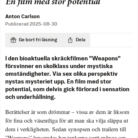
En film med stor potential
Anton Carlson
Publicerad
2025-08-30
Ge bort fri läsning
Dela
I den bioaktuella skräckfilmen ”Weapons”
försvinner en skolklass under mystiska
omständigheter. Via sex olika perspektiv
nystas mysteriet upp. En film med stor
potential, som delvis gick förlorad i sensation
och underhållning.
Berättelser är som drömmar – vissa av dem är liksom
för fina och väsentliga för att man ska vilja släppa ut
dem i verkligheten. Sedan synopsen och trailern till
”Weapons” lanserades har tankarna varit många om