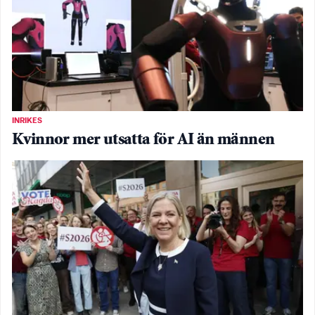
INRIKES
Kvinnor mer utsatta för AI än männen