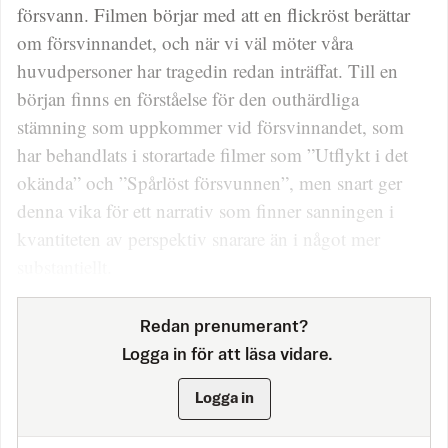
försvann. Filmen börjar med att en flickröst berättar
om försvinnandet, och när vi väl möter våra
huvudpersoner har tragedin redan inträffat. Till en
början finns en förståelse för den outhärdliga
stämning som uppkommer vid försvinnandet, som
har behandlats i storartade filmer som ”Utflykt i det
okända” och ”Spårlöst försvunnen”, men snart ger
denna vika för ett narrativ som finner sanningen i
kvantiteten av perspektiv snarare än i något mer
substantiellt.
Redan prenumerant?
Logga in för att läsa vidare.
Logga in