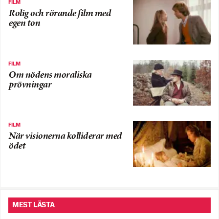
FILM
Rolig och rörande film med
egen ton
FILM
Om nödens moraliska
prövningar
FILM
När visionerna kolliderar med
ödet
MEST LÄSTA