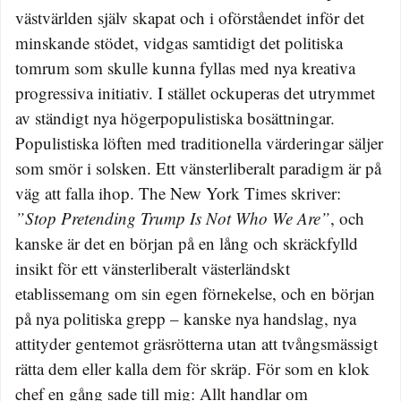
västvärlden själv skapat och i oförståendet inför det
minskande stödet, vidgas samtidigt det politiska
tomrum som skulle kunna fyllas med nya kreativa
progressiva initiativ. I stället ockuperas det utrymmet
av ständigt nya högerpopulistiska bosättningar.
Populistiska löften med traditionella värderingar säljer
som smör i solsken. Ett vänsterliberalt paradigm är på
väg att falla ihop. The New York Times skriver:
”Stop Pretending Trump Is Not Who We Are”
, och
kanske är det en början på en lång och skräckfylld
insikt för ett vänsterliberalt västerländskt
etablissemang om sin egen förnekelse, och en början
på nya politiska grepp – kanske nya handslag, nya
attityder gentemot gräsrötterna utan att tvångsmässigt
rätta dem eller kalla dem för skräp. För som en klok
chef en gång sade till mig: Allt handlar om