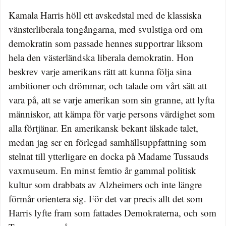
Kamala Harris höll ett avskedstal med de klassiska
vänsterliberala tongångarna, med svulstiga ord om
demokratin som passade hennes supportrar liksom
hela den västerländska liberala demokratin. Hon
beskrev varje amerikans rätt att kunna följa sina
ambitioner och drömmar, och talade om vårt sätt att
vara på, att se varje amerikan som sin granne, att lyfta
människor, att kämpa för varje persons värdighet som
alla förtjänar. En amerikansk bekant älskade talet,
medan jag ser en förlegad samhällsuppfattning som
stelnat till ytterligare en docka på Madame Tussauds
vaxmuseum. En minst femtio år gammal politisk
kultur som drabbats av Alzheimers och inte längre
förmår orientera sig. För det var precis allt det som
Harris lyfte fram som fattades Demokraterna, och som