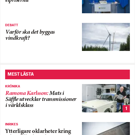
elpriserna
DEBATT
Varför ska det byggas
vindkraft?
MEST LÄSTA
KRÖNIKA
Ramona Karlsson
:
Mats i
Säffle utvecklar transmissioner
i världsklass
1
INRIKES
Ytterligare oklarheter kring