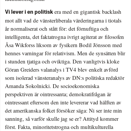
era med en gigantisk backlash
Vi lever i en politisk
mot allt vad de vänsterliberala värderingarna i tiotals
år normaliserat och stått för: det förnuftiga och
intelligenta, det faktatrogna ivrigt agiterat av filosofen
Åsa Wikforss liksom av fysikern Bodil Jönsson med
hennes varningar för relativism. Men de synsätten blir
i stunden tjatiga och oviktiga. Den vanligtvis kloke
Göran Greiders valanalys i TV4 blev enkelt avförd
som isolerad vänsteranalys av DN:s politiska redaktör
Amanda Sokolnicki. De socioekonomiska
perspektiven är ointressanta; demokratifrågan är
ointressant eftersom den inte levererar vad hälften av
det amerikanska folket försöker säga: Ni ser inte min
sanning, så varför skulle jag se er? Attityd kommer
först. Fakta, minoritetstrogna och multikulturella