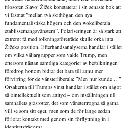
filosofen Slavoj Žižek konstaterar i sin senaste bok att
vi fastnat ”mellan två skithögar, den nya
fundamentalistiska högern och den wokeliberala
etablissemangsvänstern”. Polariseringen är så stark att
extremt få med tolkningsföreträde skulle orka inta
Žižeks position. Efterhandsanalyserna handlar i stället
om vilka väljargrupper som valde Trump, men
eftersom nästan samtliga kategorier av befolkningen
föredrog honom bidrar det bara till ännu mer
förvirring för de vänsterliberala: ”Men hur kunde …”
Orsakerna till Trumps vinst handlar i stället om något
så ointellektuellt som attityd – om inställningen till
samhällets gräsrötter, det som vänstertrogna så gärna
vill se som sitt eget, men som de för länge sedan
förlorat kontakt med genom sin förflyttning in i
identitetsfrågorna.