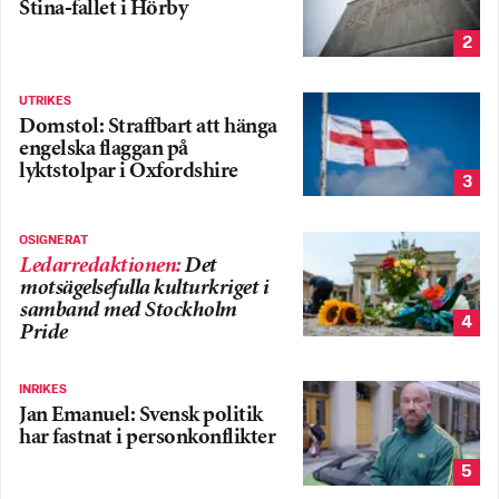
Stina-fallet i Hörby
2
UTRIKES
Domstol: Straffbart att hänga
engelska flaggan på
lyktstolpar i Oxfordshire
3
OSIGNERAT
Ledarredaktionen
:
Det
motsägelsefulla kulturkriget i
samband med Stockholm
4
Pride
INRIKES
Jan Emanuel: Svensk politik
har fastnat i personkonflikter
5