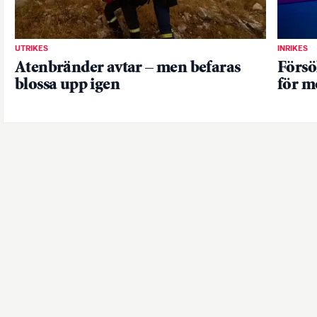
UTRIKES
INRIKES
Atenbränder avtar – men befaras
Försö
blossa upp igen
för 