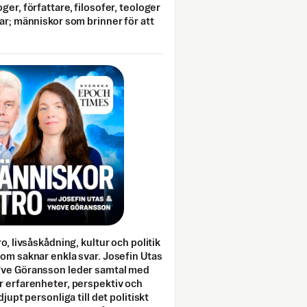
ger, författare, filosofer, teologer
ar; människor som brinner för att
o, livsåskådning, kultur och politik
som saknar enkla svar. Josefin Utas
gve Göransson leder samtal med
r erfarenheter, perspektiv och
djupt personliga till det politiskt