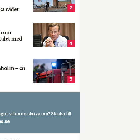
3
ka rådet
rn om
talet med
4
aholm – en
5
got vi borde skriva om? Skicka till
spit