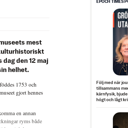
EPOCH TIMES 
 museets mest
ulturhistoriskt
 dag den 12 maj
sin helhet.
Följ med när jou
, föddes 1753 och
tillsammans med
 museet gjort hennes
kärnfysik, bjuder
högt och lågt kr
n komma en annan
eckningar ryms både