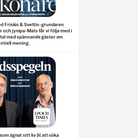
ed Friskis & Svettis-grundaren
 och jympa-Mats får vi följa med i
mtal med spännande gäster om
entiell mening.
som ägnat sitt liv åt att söka