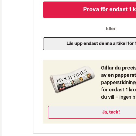
Prova för endast 1 k
Eller
Lås upp endast denna artikel för 
Gillar du preci
av en pappers
papperstidning
för endast 1 kr
du vill – ingen 
Ja, tack!