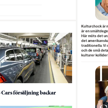
Kulturchock är 
är en smältdegel
Här möts det un
det amerikanska
traditionella. Vi
och de små detal
kulturer kollider
 Cars försäljning backar