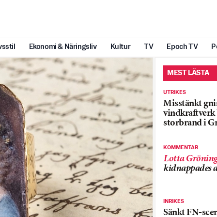
vsstil
Ekonomi & Näringsliv
Kultur
TV
Epoch TV
P
MEST LÄSTA
UTRIKES
Misstänkt gnis
vindkraftver
storbrand i G
KOMMENTAR
Lotta Grönin
kidnappades a
INRIKES
Sänkt FN-sce