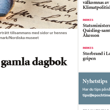
välkomnas av
Klimatpolitis
INRIKES
Statsministe
Quisling-sam
rträtt tillsammans med sidor ur hennes
Åkesson
egemark/Nordiska museet
INRIKES
Storbrand i L
gripen
r gamla dagbok
Nyhetstips
Har du tips på nå
es.semithcope@