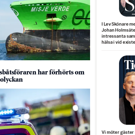
I Lev Skönare m
Johan Holmsäter
intressanta sa
hälsa i vid exist
dsbåtsföraren har förhörts om
olyckan
Vi möter gäster 