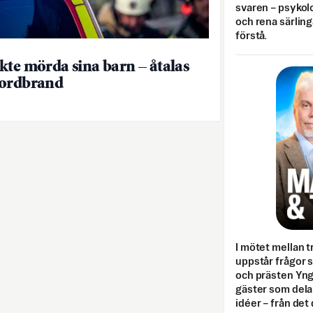
svaren – psykolo
och rena särling
förstå.
kte mörda sina barn – åtalas
mordbrand
I mötet mellan tr
uppstår frågor 
och prästen Yn
gäster som dela
idéer – från det 