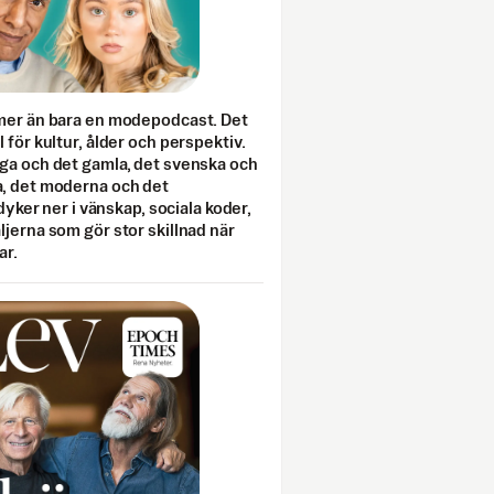
mer än bara en modepodcast. Det
 för kultur, ålder och perspektiv.
ga och det gamla, det svenska och
, det moderna och det
 dyker ner i vänskap, sociala koder,
jerna som gör stor skillnad när
ar.