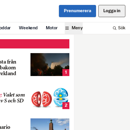
Prenumerera
Logga in
oddar
Weekend
Motor
Meny
Sök
ta från
k bakom
1
rekland
g
:
Valet som
v S och SD
2
nario