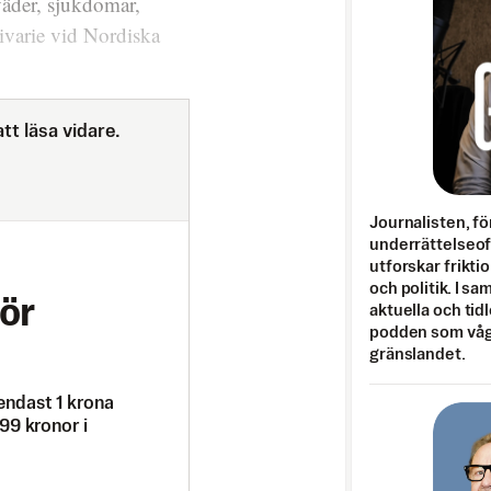
 väder, sjukdomar,
ivarie vid Nordiska
tt läsa vidare.
Journalisten, fö
underrättelseo
utforskar frikti
och politik. I s
ör
aktuella och tid
podden som vågar
gränslandet.
endast 1 krona
99 kronor i