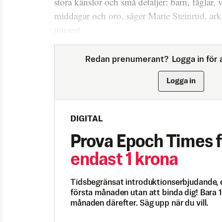
stora känslor och små detaljer: barn, fåglar,
middagar och oro, säger Marie Steinrud, ark
museet.
Redan prenumerant?
Logga in för a
Logga in
DIGITAL
Prova Epoch Times f
endast 1 krona
Tidsbegränsat introduktionserbjudande, 
första månaden utan att binda dig! Bara 1
månaden därefter. Säg upp när du vill.