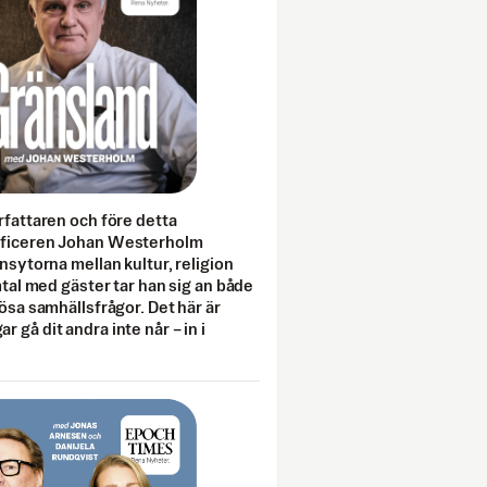
rfattaren och före detta
fficeren Johan Westerholm
onsytorna mellan kultur, religion
amtal med gäster tar han sig an både
lösa samhällsfrågor. Det här är
 gå dit andra inte når – in i