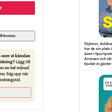
r
19 kronor.
Stjärnor, doldis
har de sin plats 
även i Sportpod
s som vi känslan
Arnesen och idr
tidning?
Lägg till
bjuder in gäster
en en hel månad
ona. Säg upp när
bindningstid.