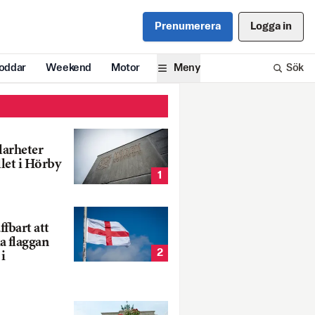
Prenumerera
Logga in
oddar
Weekend
Motor
Meny
Sök
larheter
llet i Hörby
1
fbart att
a flaggan
2
i