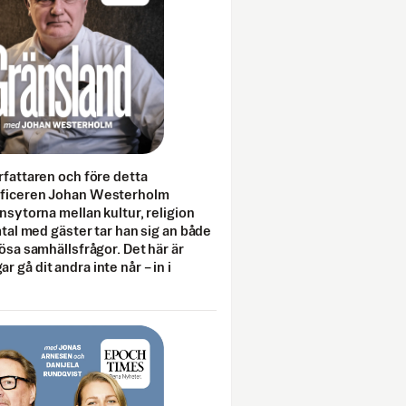
rfattaren och före detta
fficeren Johan Westerholm
onsytorna mellan kultur, religion
amtal med gäster tar han sig an både
lösa samhällsfrågor. Det här är
 gå dit andra inte når – in i