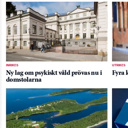
INRIKES
UTRIKES
Ny lag om psykiskt våld prövas nu i
Fyra 
domstolarna