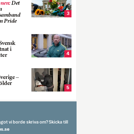
onen
:
Det
a
3
i samband
m Pride
Svensk
tnat i
4
ter
verige –
ölder
5
got vi borde skriva om? Skicka till
spit