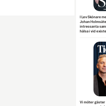
I Lev Skönare m
Johan Holmsäter
intressanta sa
hälsa i vid exist
Vi möter gäster 