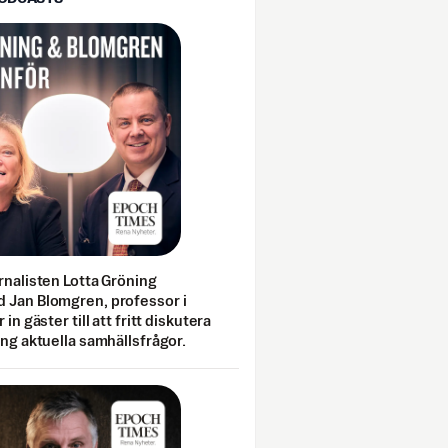
rnalisten Lotta Gröning
 Jan Blomgren, professor i
 in gäster till att fritt diskutera
ing aktuella samhällsfrågor.