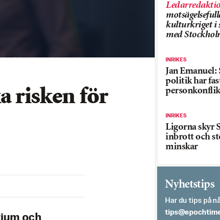
Ledarredakti
motsägelsefull
kulturkriget 
med Stockhol
INRIKES
Jan Emanuel: 
politik har fas
personkonflik
a risken för
INRIKES
Ligorna skyr S
inbrott och st
minskar
Nyhetstips
Har du tips på nå
es.semithcope@
tium och