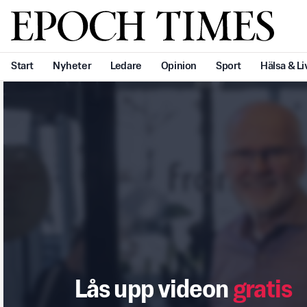
Svenska Epoch Times
Start
Nyheter
Ledare
Opinion
Sport
Hälsa & Li
Lås upp videon
gratis