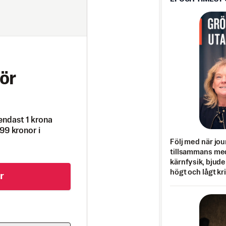
ör
endast 1 krona
99 kronor i
Följ med när jou
tillsammans med
kärnfysik, bjuder
högt och lågt kr
r