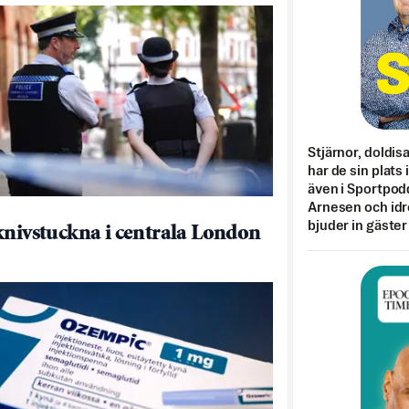
Stjärnor, doldis
har de sin plats 
även i Sportpod
Arnesen och idr
bjuder in gäster
knivstuckna i centrala London