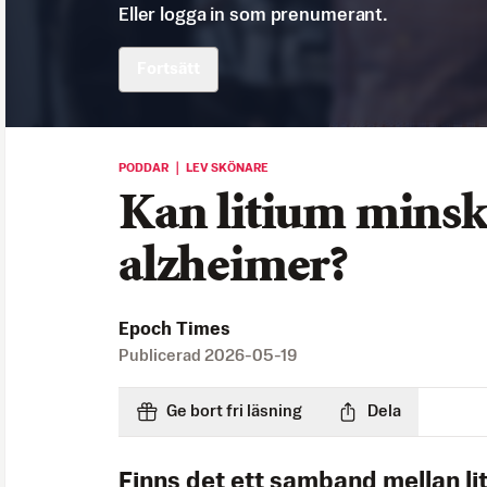
Eller logga in som prenumerant.
Fortsätt
PODDAR ｜ LEV SKÖNARE
Kan litium minsk
alzheimer?
Epoch Times
Publicerad
2026-05-19
Ge bort fri läsning
Dela
Finns det ett samband mellan li