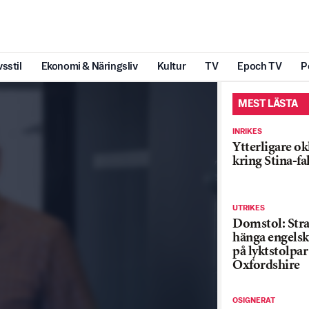
vsstil
Ekonomi & Näringsliv
Kultur
TV
Epoch TV
P
MEST LÄSTA
INRIKES
Ytterligare ok
kring Stina-fa
UTRIKES
Domstol: Straf
hänga engelsk
på lyktstolpar 
Oxfordshire
OSIGNERAT