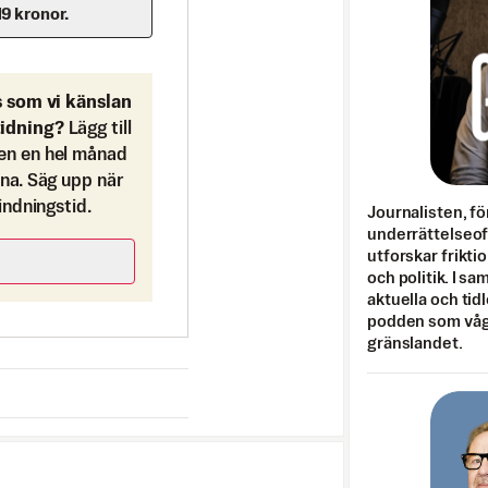
19 kronor.
s som vi känslan
tidning?
Lägg till
en en hel månad
ona. Säg upp när
bindningstid.
Journalisten, fö
underrättelseo
utforskar frikti
och politik. I s
aktuella och tid
podden som vågar
gränslandet.