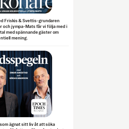
ed Friskis & Svettis-grundaren
 och jympa-Mats får vi följa med i
mtal med spännande gäster om
entiell mening.
som ägnat sitt liv åt att söka