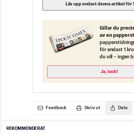
Lås upp endast denna artikel för 
Gillar du preci
av en pappers
papperstidning
för endast 1 kr
du vill – ingen 
Ja, tack!
Feedback
Skriv ut
Dela
REKOMMENDERAT