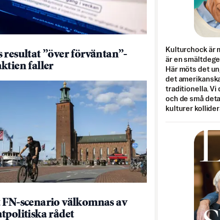
Kulturchock är 
 resultat ”över förväntan”-
är en smältdegel
ktien faller
Här möts det un
det amerikanska
traditionella. Vi
och de små detal
kulturer kollider
 FN-scenario välkomnas av
tpolitiska rådet