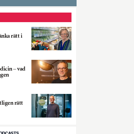
änka rätt i
icin – vad
ngen
ligen rätt
PODCASTS