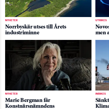
NYHETER
UTRIKES
Norrbyskär utses till Årets
Novos
industriminne
men a
NYHETER
INRIKES
Marie Bergman får
Sänkt
Konstnärsnämndens
Klima