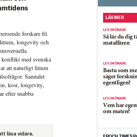
ramtidens
LÄS MER
LEV SKÖNARE
beroende forskare fil.
Så lär du dig t
litium, longevity och
mataffären
troversiella
i konflikt med svenska
LEV SKÖNARE
 att naturligt litium
Bastu som med
älsofrågor. Samtalet
säger forskni
egentligen?
n, kost, longevity,
ar efter snabba
LEV SKÖNARE
Vem har egent
om maten?
tt läsa vidare.
EPOCH TIMES 