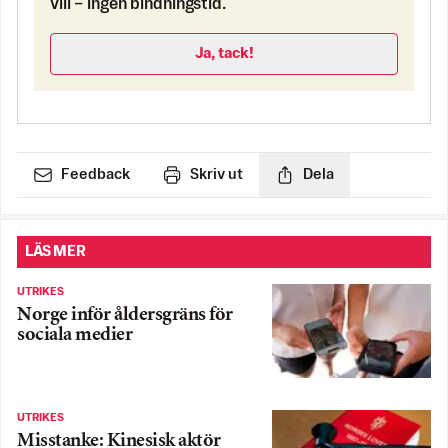
vill – ingen bindningstid.
Ja, tack!
Feedback
Skriv ut
Dela
LÄS MER
UTRIKES
Norge inför åldersgräns för
sociala medier
UTRIKES
Misstanke: Kinesisk aktör