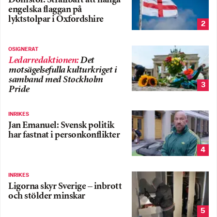
Domstol: Straffbart att hänga
engelska flaggan på
lyktstolpar i Oxfordshire
2
OSIGNERAT
Ledarredaktionen
:
Det
motsägelsefulla kulturkriget i
samband med Stockholm
3
Pride
INRIKES
Jan Emanuel: Svensk politik
har fastnat i personkonflikter
4
INRIKES
Ligorna skyr Sverige – inbrott
och stölder minskar
5