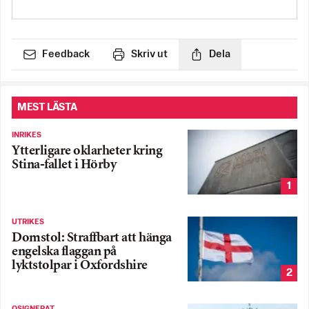
Feedback
Skriv ut
Dela
MEST LÄSTA
INRIKES
Ytterligare oklarheter kring
Stina-fallet i Hörby
1
UTRIKES
Domstol: Straffbart att hänga
engelska flaggan på
lyktstolpar i Oxfordshire
2
OSIGNERAT