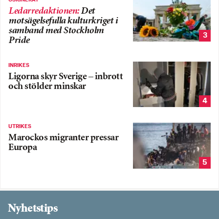
Ledarredaktionen
:
Det
motsägelsefulla kulturkriget i
samband med Stockholm
3
Pride
INRIKES
Ligorna skyr Sverige – inbrott
och stölder minskar
4
UTRIKES
Marockos migranter pressar
Europa
5
Nyhetstips