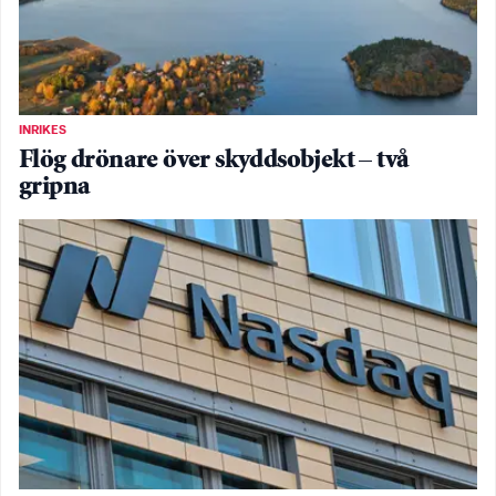
INRIKES
Flög drönare över skyddsobjekt – två
gripna