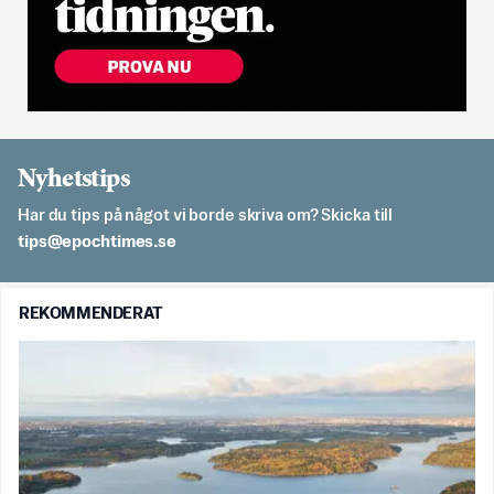
Nyhetstips
Har du tips på något vi borde skriva om? Skicka till
es.semithcope@spit
REKOMMENDERAT