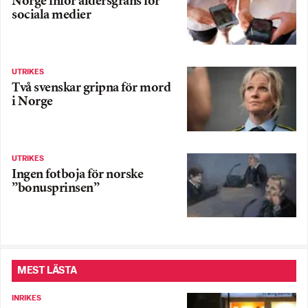
Norge inför åldersgräns för
sociala medier
UTRIKES
Två svenskar gripna för mord
i Norge
UTRIKES
Ingen fotboja för norske
”bonusprinsen”
MEST LÄSTA
INRIKES