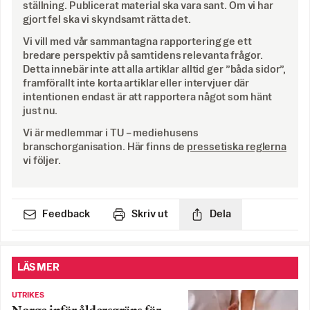
ställning. Publicerat material ska vara sant. Om vi har
gjort fel ska vi skyndsamt rätta det.
Vi vill med vår sammantagna rapportering ge ett
bredare perspektiv på samtidens relevanta frågor.
Detta innebär inte att alla artiklar alltid ger ”båda sidor”,
framförallt inte korta artiklar eller intervjuer där
intentionen endast är att rapportera något som hänt
just nu.
Vi är medlemmar i TU – mediehusens
branschorganisation. Här finns de
pressetiska reglerna
vi följer.
Feedback
Skriv ut
Dela
LÄS MER
UTRIKES