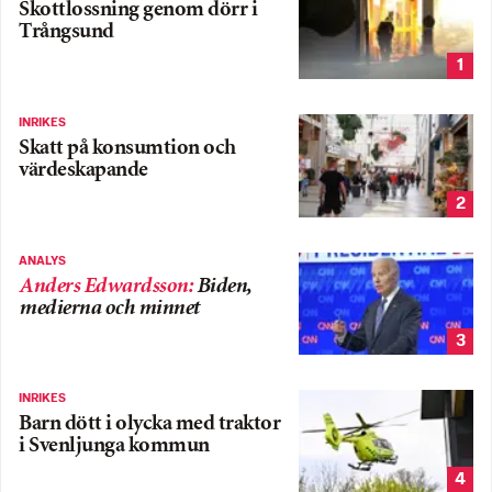
Skottlossning genom dörr i
Trångsund
1
INRIKES
Skatt på konsumtion och
värdeskapande
2
ANALYS
Anders Edwardsson
:
Biden,
medierna och minnet
3
INRIKES
Barn dött i olycka med traktor
i Svenljunga kommun
4