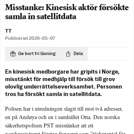
Misstanke: Kinesisk aktör försökte
samla in satellitdata
TT
Publicerad
2026-05-07
Ge bort fri läsning
Dela
En kinesisk medborgare har gripits i Norge,
misstänkt för medhjälp till försök till grov
olovlig underrättelseverksamhet. Personen
tros ha försökt samla in satellitdata.
Polisen har i utredningen slagit till mot två adresser,
en på Andøya och en i samhället Otta. Den norska
säkerhetspolisen PST misstänker att ett
norskregistrerat företag fungerat som ”täckmantel för