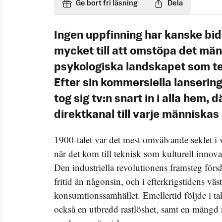
Ge bort fri läsning
Dela
Ingen uppfinning har kanske bidr
mycket till att omstöpa det män
psykologiska landskapet som te
Efter sin kommersiella lanserin
tog sig tv:n snart in i alla hem, 
direktkanal till varje människas
1900-talet var det mest omvälvande seklet i v
när det kom till teknisk som kulturell innov
Den industriella revolutionens framsteg för
fritid än någonsin, och i efterkrigstidens väs
konsumtionssamhället. Emellertid följde i ta
också en utbredd rastlöshet, samt en mängd