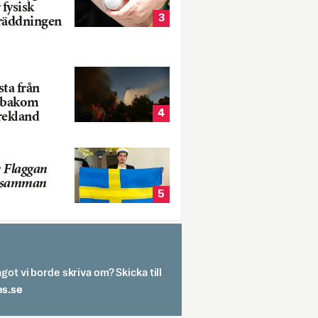
 fysisk
3
 räddningen
ta från
k bakom
4
rekland
:
Flaggan
s samman
5
got vi borde skriva om? Skicka till
spit