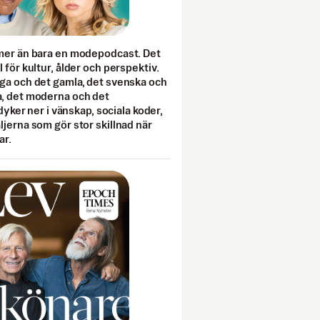
mer än bara en modepodcast. Det
 för kultur, ålder och perspektiv.
ga och det gamla, det svenska och
, det moderna och det
 dyker ner i vänskap, sociala koder,
jerna som gör stor skillnad när
ar.