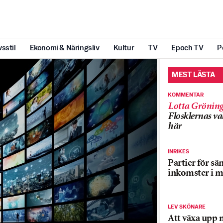
vsstil
Ekonomi & Näringsliv
Kultur
TV
Epoch TV
P
MEST LÄSTA
KOMMENTAR
Lotta Grönin
Flosklernas val
här
INRIKES
Partier för sä
inkomster i m
LEV SKÖNARE
Att växa upp 