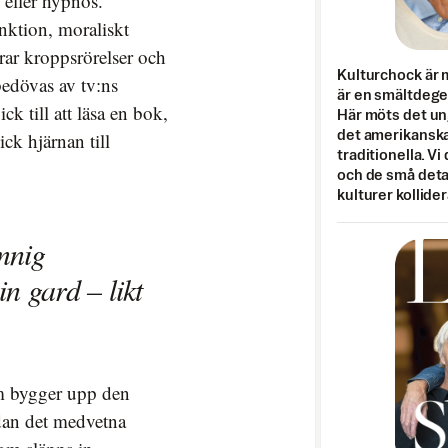
 eller hypnos.
nktion, moraliskt
ar kroppsrörelser och
Kulturchock är 
 bedövas av tv:ns
är en smältdegel
k till att läsa en bok,
Här möts det un
det amerikanska
ick hjärnan till
traditionella. Vi
och de små detal
kulturer kollider
ömnig
in gard – likt
m bygger upp den
dan det medvetna