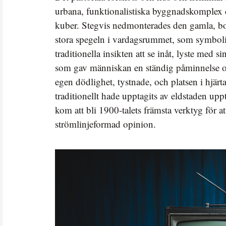
urbana, funktionalistiska byggnadskomplex d
kuber. Stegvis nedmonterades den gamla, bor
stora spegeln i vardagsrummet, som symbol
traditionella insikten att se inåt, lyste med s
som gav människan en ständig påminnelse 
egen dödlighet, tystnade, och platsen i hjä
traditionellt hade upptagits av eldstaden upp
kom att bli 1900-talets främsta verktyg för a
strömlinjeformad opinion.