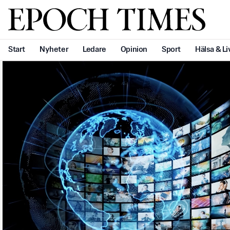
Svenska Epoch Times
Start
Nyheter
Ledare
Opinion
Sport
Hälsa & Li