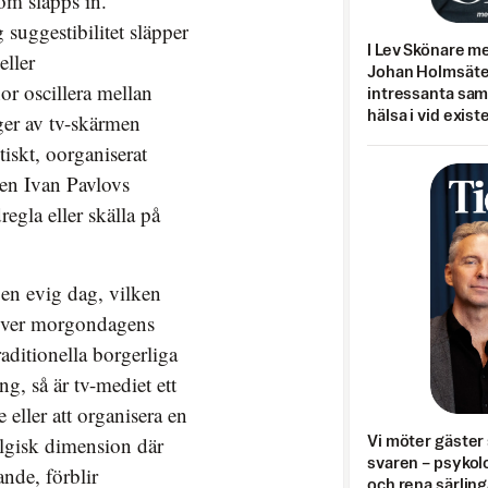
om släpps in.
 suggestibilitet släpper
I Lev Skönare m
eller
Johan Holmsäter
or oscillera mellan
intressanta sa
hälsa i vid exist
ger av tv-skärmen
iskt, oorganiserat
ren Ivan Pavlovs
egla eller skälla på
 en evig dag, vilken
n över morgondagens
raditionella borgerliga
g, så är tv-mediet ett
e eller att organisera en
talgisk dimension där
Vi möter gäster 
svaren – psykolo
ande, förblir
och rena särling