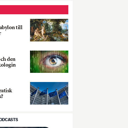
abylon till
r
och den
kologin
ratisk
k?
PODCASTS