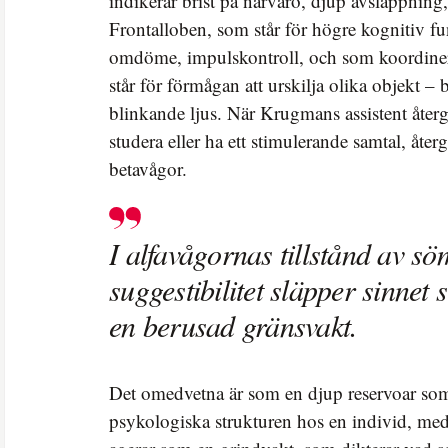
indikerar brist på närvaro, djup avslappning,
Frontalloben, som står för högre kognitiv fu
omdöme, impulskontroll, och som koordiner
står för förmågan att urskilja olika objekt –
blinkande ljus. När Krugmans assistent återgic
studera eller ha ett stimulerande samtal, återg
betavågor.
I alfavågornas tillstånd av s
suggestibilitet släpper sinnet s
en berusad gränsvakt.
Det omedvetna är som en djup reservoar so
psykologiska strukturen hos en individ, me