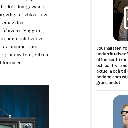
är folk trängdes in i
gerliga estetiken: den
iserade den
in frånvaro. Vägguret,
om tiden och hennes
rtat av hemmet som
Journalisten, fö
togs nu av tv:n, vilken
underrättelseo
utforskar frikti
tt forma en
och politik. I s
aktuella och tid
podden som vågar
gränslandet.