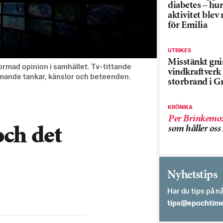
diabetes – hur
aktivitet blev
för Emilia
UTRIKES
Misstänkt gnis
ormad opinion i samhället. Tv-tittande
vindkraftver
ämmande tankar, känslor och beteenden.
storbrand i G
KRÖNIKA
Per Brinkemo
som håller os
och det
Nyhetstips
Har du tips på nå
es.semithcope@