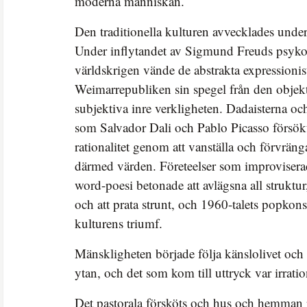
moderna människan.
Den traditionella kulturen avvecklades und
Under inflytandet av Sigmund Freuds psykoa
världskrigen vände de abstrakta expressionis
Weimarrepubliken sin spegel från den objek
subjektiva inre verkligheten. Dadaisterna och
som Salvador Dali och Pablo Picasso försök
rationalitet genom att vanställa och förvrän
därmed värden. Företeelser som improvisera
word-poesi betonade att avlägsna all struktur,
och att prata strunt, och 1960-talets popkon
kulturens triumf.
Mänskligheten började följa känslolivet och 
ytan, och det som kom till uttryck var irration
Det pastorala försköts och hus och hemman re