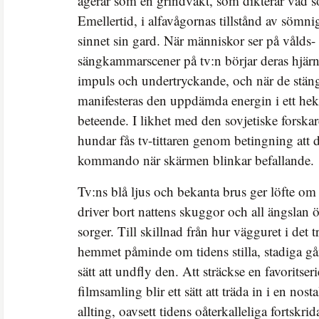
agerar som en grindvakt, som dikterar vad s
Emellertid, i alfavågornas tillstånd av sömnig
sinnet sin gard. När människor ser på vålds- 
sängkammarscener på tv:n börjar deras hjärn
impuls och undertryckande, och när de stän
manifesteras den uppdämda energin i ett hekt
beteende. I likhet med den sovjetiske forska
hundar fås tv-tittaren genom betingning att dr
kommando när skärmen blinkar befallande.
Tv:ns blå ljus och bekanta brus ger löfte om
driver bort nattens skuggor och all ängsla
sorger. Till skillnad från hur vägguret i det t
hemmet påminde om tidens stilla, stadiga gån
sätt att undfly den. Att sträckse en favoritseri
filmsamling blir ett sätt att träda in i en nos
allting, oavsett tidens oåterkalleliga fortskrid