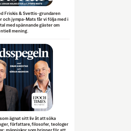
ed Friskis & Svettis-grundaren
 och jympa-Mats får vi följa med i
mtal med spännande gäster om
entiell mening.
som ägnat sitt liv åt att söka
ger, författare, filosofer, teologer
ar; människor som brinner för att