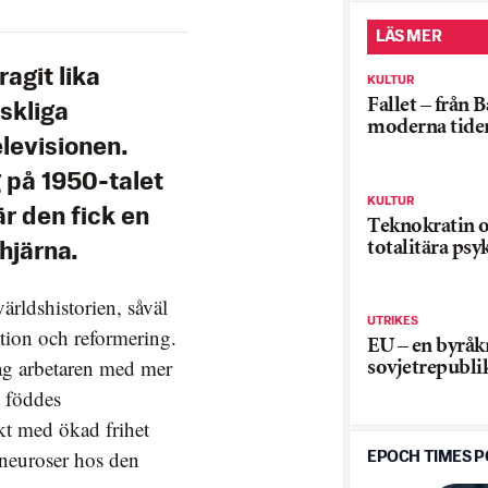
LÄS MER
agit lika
KULTUR
Fallet – från B
skliga
moderna tide
levisionen.
g på 1950-talet
KULTUR
där den fick en
Teknokratin 
totalitära psy
 hjärna.
ärldshistorien, såväl
UTRIKES
ation och reformering.
EU – en byråk
såg arbetaren med mer
sovjetrepubli
t föddes
kt med ökad frihet
 neuroser hos den
EPOCH TIMES 