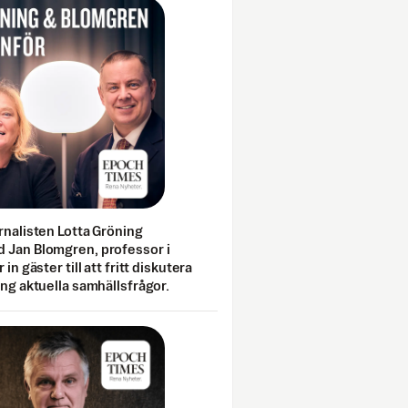
rnalisten Lotta Gröning
 Jan Blomgren, professor i
 in gäster till att fritt diskutera
ing aktuella samhällsfrågor.