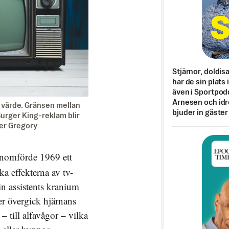
Stjärnor, doldis
har de sin plats 
även i Sportpod
Arnesen och idr
a värde. Gränsen mellan
bjuder in gäster
Burger King-reklam blir
Fer Gregory
omförde 1969 ett
a effekterna av tv-
in assistents kranium
r övergick hjärnans
– till alfavågor – vilka