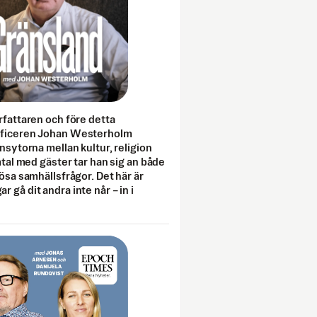
rfattaren och före detta
fficeren Johan Westerholm
onsytorna mellan kultur, religion
amtal med gäster tar han sig an både
lösa samhällsfrågor. Det här är
 gå dit andra inte når – in i