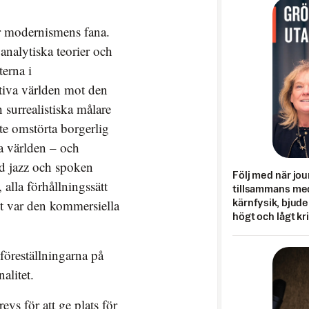
er modernismens fana.
nalytiska teorier och
terna i
tiva världen mot den
 surrealistiska målare
te omstörta borgerlig
ga världen – och
d jazz och spoken
Följ med när jou
 alla förhållningssätt
tillsammans med
st var den kommersiella
kärnfysik, bjuder
högt och lågt kr
föreställningarna på
alitet.
vs för att ge plats för