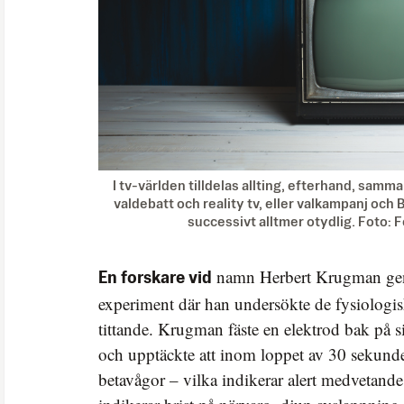
I tv-världen tilldelas allting, efterhand, samm
valdebatt och reality tv, eller valkampanj och 
successivt alltmer otydlig. Foto: 
namn Herbert Krugman gen
En forskare vid
experiment där han undersökte de fysiologisk
tittande. Krugman fäste en elektrod bak på s
och upptäckte att inom loppet av 30 sekunde
betavågor – vilka indikerar alert medvetande 