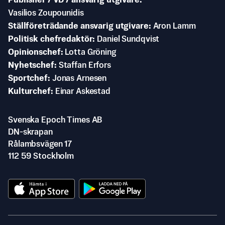
Publisher / VD / ansvarig utgivare
Vasilios Zoupounidis
Ställföreträdande ansvarig utgivare
Aron Lamm
Politisk chefredaktör
Daniel Sundqvist
Opinionschef
Lotta Gröning
Nyhetschef
Staffan Erfors
Sportchef
Jonas Arnesen
Kulturchef
Einar Askestad
Svenska Epoch Times AB
DN-skrapan
Rålambsvägen 17
112 59 Stockholm