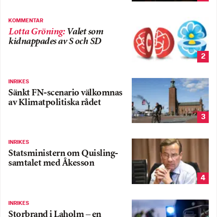
KOMMENTAR
Lotta Gröning
:
Valet som
kidnappades av S och SD
2
INRIKES
Sänkt FN-scenario välkomnas
av Klimatpolitiska rådet
3
INRIKES
Statsministern om Quisling-
samtalet med Åkesson
4
INRIKES
Storbrand i Laholm – en