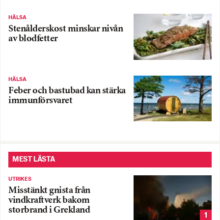
HÄLSA
Stenålderskost minskar nivån
av blodfetter
HÄLSA
Feber och bastubad kan stärka
immunförsvaret
MEST LÄSTA
UTRIKES
Misstänkt gnista från
vindkraftverk bakom
storbrand i Grekland
1